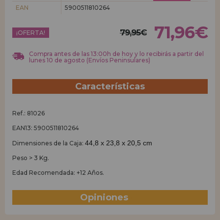
EAN
5900511810264
REGISTRO DISTRIBUIDOR
71,96€
79,95€
¡OFERTA!
Compra antes de las 13:00h de hoy y lo recibirás a partir del
lunes 10 de agosto (Envíos Peninsulares)
Características
Ref.: 81026
EAN13: 5900511810264
44,8 x 23,8 x 20,5 cm
Dimensiones de la Caja:
Peso > 3 Kg.
Edad Recomendada: +12 Años.
Opiniones
(1)