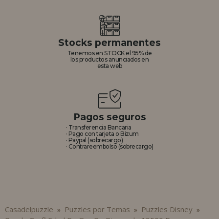
Stocks permanentes
Tenemos en STOCK el 95% de
los productos anunciados en
esta web
Pagos seguros
· Transferencia Bancaria
· Pago con tarjeta o Bizum
· Paypal (sobrecargo)
· Contrareembolso (sobrecargo)
Casadelpuzzle
Puzzles por Temas
Puzzles Disney
»
»
»