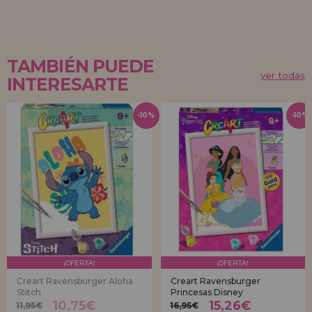
TAMBIÉN PUEDE
ver todas
INTERESARTE
-10%
-10%
¡OFERTA!
¡OFERTA!
Creart Ravensburger Aloha
Creart Ravensburger
Stitch
Princesas Disney
10,75€
15,26€
11,95€
16,95€