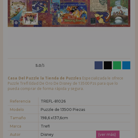
LIQUIDACIONES
Quiero registrarme como
nuevo cliente
Al crear una cuenta en casadelpuzzle.com podrás realizar tus compras
INFORMACIÓN
rápidamente en nuestra tienda virtual, revisar el estado de tus pedidos
y consultar tus operaciones anteriores.
955 333 133
¡Adelante! Te estábamos esperando.
info@casadelpuzzle.com
NUEVO CLIENTE
5.0
/5
Casa Del Puzzle la Tienda de Puzzles
Especializada le ofrece
Puzzle Trefl Edad De Oro De Disney de 13500 Pzs para que lo
pueda comprar de forma rápida y segura.
Quiero registrarme como
nuevo distribuidor
Referencia
TREFL-81026
Modelo
Puzzle de 13500 Piezas
Tamaño
198,6 x137,6cm
¿Eres Profesional o Empresa?. ¿Quieres vender en tu negocio
nuestros productos?. Regístrate como distribuidor y conoce nuestras
Marca
Trefl
condiciones de ventas con descuentos especiales para la distribución.
Autor
Disney
(ver más)
¡Adelante! Te estábamos esperando.