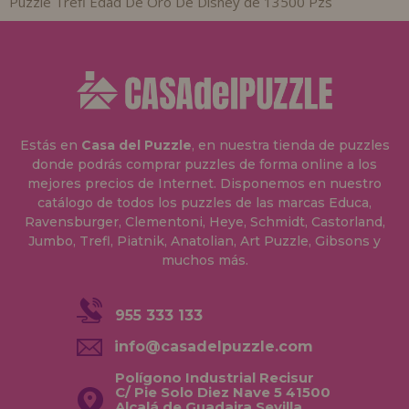
Puzzle Trefl Edad De Oro De Disney de 13500 Pzs
Estás en
Casa del Puzzle
, en nuestra tienda de puzzles
donde podrás comprar puzzles de forma online a los
mejores precios de Internet. Disponemos en nuestro
catálogo de todos los puzzles de las marcas Educa,
Ravensburger, Clementoni, Heye, Schmidt, Castorland,
Jumbo, Trefl, Piatnik, Anatolian, Art Puzzle, Gibsons y
muchos más.
955 333 133
info@casadelpuzzle.com
Polígono Industrial Recisur
C/ Pie Solo Diez Nave 5 41500
Alcalá de Guadaira Sevilla,