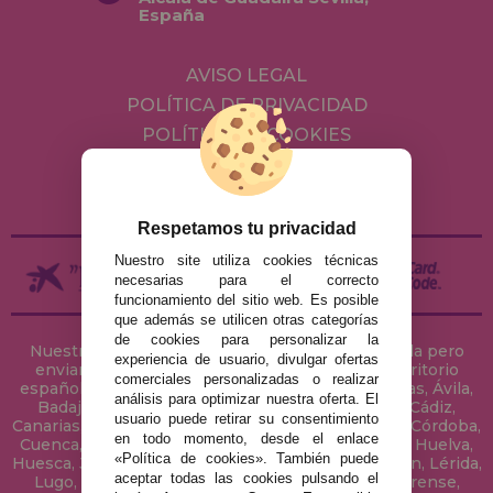
España
AVISO LEGAL
POLÍTICA DE PRIVACIDAD
POLÍTICA DE COOKIES
ENVÍOS Y DEVOLUCIONES
DEVOLUCIONES / DESISTIMIENTO
Respetamos tu privacidad
Nuestro site utiliza cookies técnicas
necesarias para el correcto
funcionamiento del sitio web. Es posible
que además se utilicen otras categorías
de cookies para personalizar la
Nuestra tienda de puzzles está ubicada en Sevilla pero
experiencia de usuario, divulgar ofertas
enviamos tus puzzles a cualquier ciudad del territorio
comerciales personalizadas o realizar
español: Álava, Albacete, Alicante, Almería, Asturias, Ávila,
análisis para optimizar nuestra oferta. El
Badajoz, Baleares, Barcelona, Burgos, Cáceres, Cádiz,
usuario puede retirar su consentimiento
Canarias, Cantabria, Castellón, Ceuta, Ciudad Real, Córdoba,
en todo momento, desde el enlace
Cuenca, Gerona, Granada, Guadalajara, Guipúzcoa, Huelva,
«Política de cookies». También puede
Huesca, Jaén, La Coruña, La Rioja, Las Palmas, Leon, Lérida,
aceptar todas las cookies pulsando el
Lugo, Madrid, Málaga, Melilla, Murcia, Navarra, Orense,