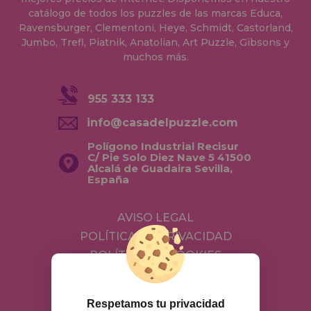
catálogo de todos los puzzles de las marcas Educa,
Ravensburger, Clementoni, Heye, Schmidt, Castorland,
Jumbo, Trefl, Piatnik, Anatolian, Art Puzzle, Gibsons y
muchos más.
955 333 133
info@casadelpuzzle.com
Polígono Industrial Recisur
C/ Pie Solo Diez Nave 5 41500
Alcalá de Guadaira Sevilla,
España
AVISO LEGAL
POLÍTICA DE PRIVACIDAD
POLÍTICA DE COOKIES
ENVÍOS Y DEVOLUCIONES
DEVOLUCIONES / DESISTIMIENTO
Respetamos tu privacidad