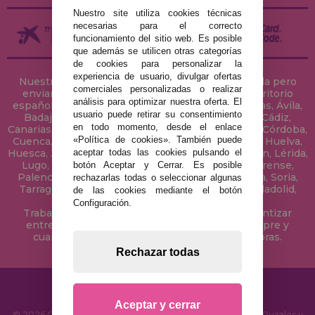
Nuestro site utiliza cookies técnicas
necesarias para el correcto
funcionamiento del sitio web. Es posible
que además se utilicen otras categorías
de cookies para personalizar la
experiencia de usuario, divulgar ofertas
Nuestra tienda de puzzles está ubicada en Sevilla pero
comerciales personalizadas o realizar
enviamos tus puzzles a cualquier ciudad del territorio
análisis para optimizar nuestra oferta. El
español: Álava, Albacete, Alicante, Almería, Asturias, Ávila,
usuario puede retirar su consentimiento
Badajoz, Baleares, Barcelona, Burgos, Cáceres, Cádiz,
en todo momento, desde el enlace
Canarias, Cantabria, Castellón, Ceuta, Ciudad Real, Córdoba,
«Política de cookies». También puede
Cuenca, Gerona, Granada, Guadalajara, Guipúzcoa, Huelva,
aceptar todas las cookies pulsando el
Huesca, Jaén, La Coruña, La Rioja, Las Palmas, Leon, Lérida,
Lugo, Madrid, Málaga, Melilla, Murcia, Navarra, Orense,
botón Aceptar y Cerrar. Es posible
Palencia, Pontevedra, Salamanca, Segovia, Sevilla, Soria,
rechazarlas todas o seleccionar algunas
Tarragona, Tenerife, Teruel, Toledo, Valencia, Valladolid,
de las cookies mediante el botón
Vizcaya, Zamora y Zaragoza.
Configuración.
Trabajamos con Stocks permanentes para garantizar
entregas rápidas en territorio peninsular, siempre y
cuando el pedido se realice antes de las 18 horas.
Rechazar todas
Aceptar y cerrar
© 2026 CasaDelPuzzle.com - Tienda Online para comprar Puzzles y