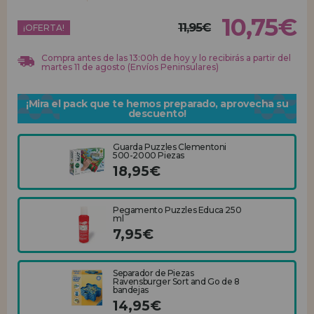
10,75€
11,95€
REGISTRO DISTRIBUIDOR
¡OFERTA!
Compra antes de las 13:00h de hoy y lo recibirás a partir del
martes 11 de agosto (Envíos Peninsulares)
¡Mira el pack que te hemos preparado, aprovecha su
descuento!
Guarda Puzzles Clementoni
500-2000 Piezas
18,95€
Pegamento Puzzles Educa 250
ml
7,95€
Separador de Piezas
Ravensburger Sort and Go de 8
bandejas
14,95€