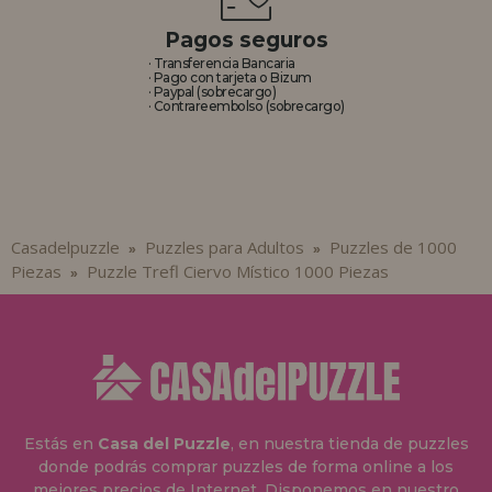
Pagos seguros
· Transferencia Bancaria
· Pago con tarjeta o Bizum
· Paypal (sobrecargo)
· Contrareembolso (sobrecargo)
Casadelpuzzle
Puzzles para Adultos
Puzzles de 1000
»
»
Piezas
Puzzle Trefl Ciervo Místico 1000 Piezas
»
Estás en
Casa del Puzzle
, en nuestra tienda de puzzles
donde podrás comprar puzzles de forma online a los
mejores precios de Internet. Disponemos en nuestro