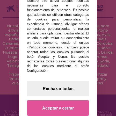
Nuestro site utiliza cookies técnicas
necesarias para el correcto
funcionamiento del sitio web. Es posible
que además se utilicen otras categorías
de cookies para personalizar la
experiencia de usuario, divulgar ofertas
Nuestra tienda de puzzles está ubicada en Sevilla pero
comerciales personalizadas o realizar
enviamos tus puzzles a cualquier ciudad del territorio
análisis para optimizar nuestra oferta. El
español: Álava, Albacete, Alicante, Almería, Asturias, Ávila,
usuario puede retirar su consentimiento
Badajoz, Baleares, Barcelona, Burgos, Cáceres, Cádiz,
en todo momento, desde el enlace
Canarias, Cantabria, Castellón, Ceuta, Ciudad Real, Córdoba,
«Política de cookies». También puede
Cuenca, Gerona, Granada, Guadalajara, Guipúzcoa, Huelva,
aceptar todas las cookies pulsando el
Huesca, Jaén, La Coruña, La Rioja, Las Palmas, Leon, Lérida,
Lugo, Madrid, Málaga, Melilla, Murcia, Navarra, Orense,
botón Aceptar y Cerrar. Es posible
Palencia, Pontevedra, Salamanca, Segovia, Sevilla, Soria,
rechazarlas todas o seleccionar algunas
Tarragona, Tenerife, Teruel, Toledo, Valencia, Valladolid,
de las cookies mediante el botón
Vizcaya, Zamora y Zaragoza.
Configuración.
Trabajamos con Stocks permanentes para garantizar
entregas rápidas en territorio peninsular, siempre y
cuando el pedido se realice antes de las 18 horas.
Rechazar todas
Aceptar y cerrar
© 2026 CasaDelPuzzle.com - Tienda Online para comprar Puzzles y
Rompecabezas en Internet. Entrega Rápida en 24 Horas y Seguridad