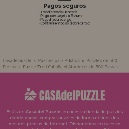
Pagos seguros
· Transferencia Bancaria
· Pago con tarjeta o Bizum
· Paypal (sobrecargo)
· Contrareembolso (sobrecargo)
Casadelpuzzle
Puzzles para Adultos
Puzzles de 500
»
»
Piezas
Puzzle Trefl Cabaña Al Atardecer de 500 Piezas
»
Estás en
Casa del Puzzle
, en nuestra tienda de puzzles
donde podrás comprar puzzles de forma online a los
mejores precios de Internet. Disponemos en nuestro