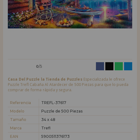
LIQUIDACIONES
Quiero registrarme como
nuevo cliente
Al crear una cuenta en casadelpuzzle.com podrás realizar tus compras
INFORMACIÓN
rápidamente en nuestra tienda virtual, revisar el estado de tus pedidos
y consultar tus operaciones anteriores.
955 333 133
¡Adelante! Te estábamos esperando.
info@casadelpuzzle.com
NUEVO CLIENTE
0
/5
Casa Del Puzzle la Tienda de Puzzles
Especializada le ofrece
Puzzle Trefl Cabaña Al Atardecer de 500 Piezas para que lo pueda
comprar de forma rápida y segura.
Quiero registrarme como
nuevo distribuidor
Referencia
TREFL-37617
Modelo
Puzzle de 500 Piezas
Tamaño
34 x 48
¿Eres Profesional o Empresa?. ¿Quieres vender en tu negocio
nuestros productos?. Regístrate como distribuidor y conoce nuestras
Marca
Trefl
condiciones de ventas con descuentos especiales para la distribución.
EAN
5900511376173
¡Adelante! Te estábamos esperando.