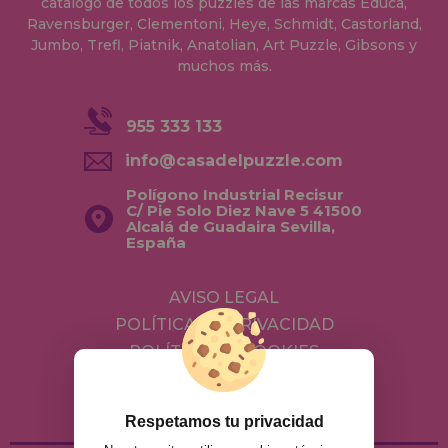
catálogo de todos los puzzles de las marcas Educa,
Ravensburger, Clementoni, Heye, Schmidt, Castorland,
Jumbo, Trefl, Piatnik, Anatolian, Art Puzzle, Gibsons y
muchos más.
955 333 133
info@casadelpuzzle.com
Polígono Industrial Recisur
C/ Pie Solo Diez Nave 5 41500
Alcalá de Guadaira Sevilla,
España
AVISO LEGAL
POLÍTICA DE PRIVACIDAD
POLÍTICA DE COOKIES
ENVÍOS Y DEVOLUCIONES
DEVOLUCIONES / DESISTIMIENTO
Respetamos tu privacidad