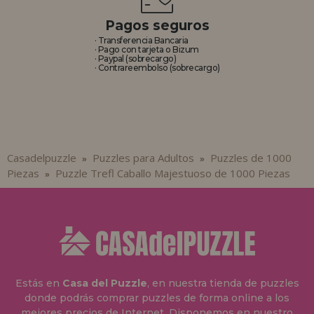
Pagos seguros
· Transferencia Bancaria
· Pago con tarjeta o Bizum
· Paypal (sobrecargo)
· Contrareembolso (sobrecargo)
Casadelpuzzle
Puzzles para Adultos
Puzzles de 1000
»
»
Piezas
Puzzle Trefl Caballo Majestuoso de 1000 Piezas
»
Estás en
Casa del Puzzle
, en nuestra tienda de puzzles
donde podrás comprar puzzles de forma online a los
mejores precios de Internet. Disponemos en nuestro