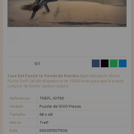
LIQUIDACIONES
Quiero registrarme como
nuevo cliente
Al crear una cuenta en casadelpuzzle.com podrás realizar tus compras
INFORMACIÓN
rápidamente en nuestra tienda virtual, revisar el estado de tus pedidos
y consultar tus operaciones anteriores.
955 333 133
¡Adelante! Te estábamos esperando.
info@casadelpuzzle.com
NUEVO CLIENTE
0
/5
Casa Del Puzzle la Tienda de Puzzles
Especializada le ofrece
Puzzle Trefl Caballo Majestuoso de 1000 Piezas para que lo pueda
comprar de forma rápida y segura.
Quiero registrarme como
nuevo distribuidor
Referencia
TREFL-10790
Modelo
Puzzle de 1000 Piezas
Tamaño
68 x 48
¿Eres Profesional o Empresa?. ¿Quieres vender en tu negocio
nuestros productos?. Regístrate como distribuidor y conoce nuestras
Marca
Trefl
condiciones de ventas con descuentos especiales para la distribución.
EAN
5900511107906
¡Adelante! Te estábamos esperando.