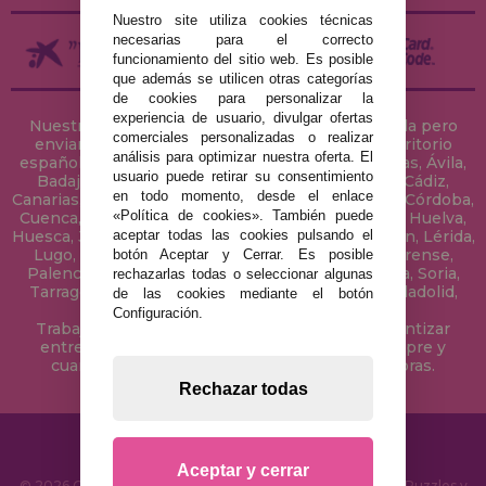
Nuestro site utiliza cookies técnicas
necesarias para el correcto
funcionamiento del sitio web. Es posible
que además se utilicen otras categorías
de cookies para personalizar la
experiencia de usuario, divulgar ofertas
Nuestra tienda de puzzles está ubicada en Sevilla pero
comerciales personalizadas o realizar
enviamos tus puzzles a cualquier ciudad del territorio
análisis para optimizar nuestra oferta. El
español: Álava, Albacete, Alicante, Almería, Asturias, Ávila,
usuario puede retirar su consentimiento
Badajoz, Baleares, Barcelona, Burgos, Cáceres, Cádiz,
en todo momento, desde el enlace
Canarias, Cantabria, Castellón, Ceuta, Ciudad Real, Córdoba,
«Política de cookies». También puede
Cuenca, Gerona, Granada, Guadalajara, Guipúzcoa, Huelva,
aceptar todas las cookies pulsando el
Huesca, Jaén, La Coruña, La Rioja, Las Palmas, Leon, Lérida,
Lugo, Madrid, Málaga, Melilla, Murcia, Navarra, Orense,
botón Aceptar y Cerrar. Es posible
Palencia, Pontevedra, Salamanca, Segovia, Sevilla, Soria,
rechazarlas todas o seleccionar algunas
Tarragona, Tenerife, Teruel, Toledo, Valencia, Valladolid,
de las cookies mediante el botón
Vizcaya, Zamora y Zaragoza.
Configuración.
Trabajamos con Stocks permanentes para garantizar
entregas rápidas en territorio peninsular, siempre y
cuando el pedido se realice antes de las 18 horas.
Rechazar todas
Aceptar y cerrar
© 2026 CasaDelPuzzle.com - Tienda Online para comprar Puzzles y