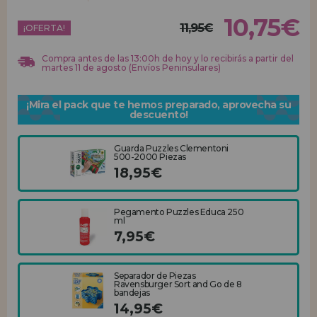
10,75€
11,95€
REGISTRO DISTRIBUIDOR
¡OFERTA!
Compra antes de las 13:00h de hoy y lo recibirás a partir del
martes 11 de agosto (Envíos Peninsulares)
¡Mira el pack que te hemos preparado, aprovecha su
descuento!
Guarda Puzzles Clementoni
500-2000 Piezas
18,95€
Pegamento Puzzles Educa 250
ml
7,95€
Separador de Piezas
Ravensburger Sort and Go de 8
bandejas
14,95€