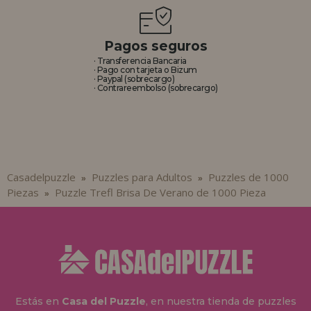
Pagos seguros
· Transferencia Bancaria
· Pago con tarjeta o Bizum
· Paypal (sobrecargo)
· Contrareembolso (sobrecargo)
Casadelpuzzle
Puzzles para Adultos
Puzzles de 1000
»
»
Piezas
Puzzle Trefl Brisa De Verano de 1000 Pieza
»
Estás en
Casa del Puzzle
, en nuestra tienda de puzzles