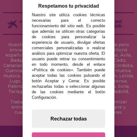
DEVOLUCIONES / DESISTIMIENTO
Respetamos tu privacidad
Nuestro site utiliza cookies técnicas
necesarias para el correcto
funcionamiento del sitio web. Es posible
que además se utilicen otras categorías
de cookies para personalizar la
experiencia de usuario, divulgar ofertas
Nuestra tienda de puzzles está ubicada en Sevilla pero
comerciales personalizadas o realizar
enviamos tus puzzles a cualquier ciudad del territorio
análisis para optimizar nuestra oferta. El
español: Álava, Albacete, Alicante, Almería, Asturias, Ávila,
usuario puede retirar su consentimiento
Badajoz, Baleares, Barcelona, Burgos, Cáceres, Cádiz,
en todo momento, desde el enlace
Canarias, Cantabria, Castellón, Ceuta, Ciudad Real, Córdoba,
«Política de cookies». También puede
Cuenca, Gerona, Granada, Guadalajara, Guipúzcoa, Huelva,
aceptar todas las cookies pulsando el
Huesca, Jaén, La Coruña, La Rioja, Las Palmas, Leon, Lérida,
Lugo, Madrid, Málaga, Melilla, Murcia, Navarra, Orense,
botón Aceptar y Cerrar. Es posible
Palencia, Pontevedra, Salamanca, Segovia, Sevilla, Soria,
rechazarlas todas o seleccionar algunas
Tarragona, Tenerife, Teruel, Toledo, Valencia, Valladolid,
de las cookies mediante el botón
Vizcaya, Zamora y Zaragoza.
Configuración.
Trabajamos con Stocks permanentes para garantizar
entregas rápidas en territorio peninsular, siempre y
cuando el pedido se realice antes de las 18 horas.
Rechazar todas