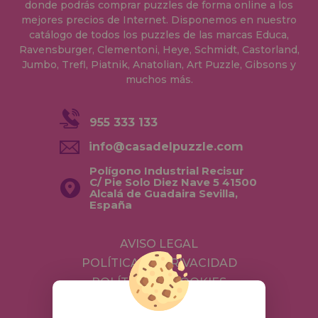
donde podrás comprar puzzles de forma online a los
mejores precios de Internet. Disponemos en nuestro
catálogo de todos los puzzles de las marcas Educa,
Ravensburger, Clementoni, Heye, Schmidt, Castorland,
Jumbo, Trefl, Piatnik, Anatolian, Art Puzzle, Gibsons y
muchos más.
955 333 133
info@casadelpuzzle.com
Polígono Industrial Recisur
C/ Pie Solo Diez Nave 5 41500
Alcalá de Guadaira Sevilla,
España
AVISO LEGAL
POLÍTICA DE PRIVACIDAD
POLÍTICA DE COOKIES
ENVÍOS Y DEVOLUCIONES