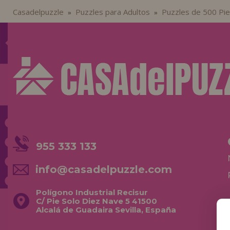
Casadelpuzzle
Puzzles para Adultos
Puzzles de 500 Pi
»
»
955 333 133
info@casadelpuzzle.com
Polígono Industrial Recisur
C/ Pie Solo Diez Nave 5 41500
Alcalá de Guadaira Sevilla, España