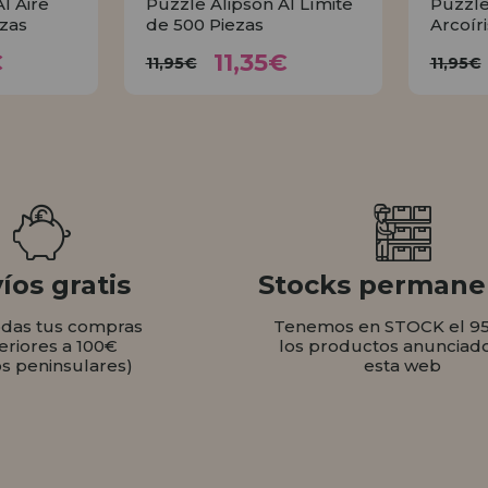
l Aire
Puzzle Alipson Al Límite
Puzzle
ezas
de 500 Piezas
Arcoír
35€
11,35€
11,95€
€
11,35€
11,95€
11,95€
AR
COMPRAR
íos gratis
Stocks permane
odas tus compras
Tenemos en STOCK el 9
eriores a 100€
los productos anunciad
os peninsulares)
esta web