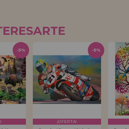
TERESARTE
-5%
-5%
!
¡OFERTA!