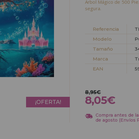
Árbol Mágico de 500 Pie
segura.
Referencia
T
Modelo
P
Tamaño
3
Marca
T
EAN
5
8,95€
8,05€
¡OFERTA!
Compra antes de las
de agosto (Envíos 