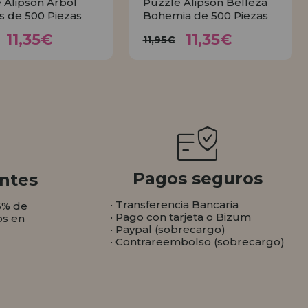
 Alipson Árbol
Puzzle Alipson Belleza
is de 500 Piezas
Bohemia de 500 Piezas
11,35€
11,35€
11,95€
11,95€
11,35€
11,35€
11,95€
COMPRAR
COMPRAR
Pagos seguros
ntes
· Transferencia Bancaria
5% de
· Pago con tarjeta o Bizum
os en
· Paypal (sobrecargo)
· Contrareembolso (sobrecargo)