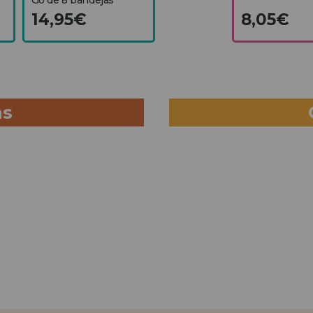
14,95€
8,05€
as