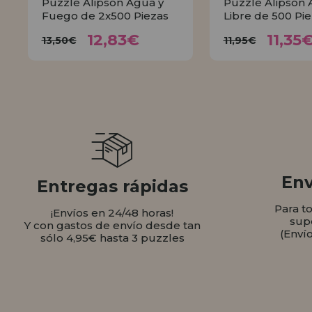
Puzzle Alipson Agua y
Puzzle Alipson A
Fuego de 2x500 Piezas
Libre de 500 Pi
12,83€
11,
13,50€
11,95€
12,83€
11,35
13,50€
11,95€
COMPRAR
COMPR
Env
Entregas rápidas
Para t
¡Envíos en 24/48 horas!
sup
Y con gastos de envío desde tan
(Enví
sólo 4,95€ hasta 3 puzzles