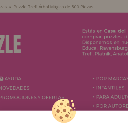
ezas
Puzzle Trefl Árbol Mágico de 500 Piezas
»
Estás en
Casa del
comprar puzzles de
Disponemos en nue
Educa, Ravensburge
Trefl, Piatnik, Anat
AYUDA
POR MARCA
INFANTILES
NOVEDADES
PARA ADULT
PROMOCIONES Y OFERTAS
POR AUTOR
ACCESORIOS
JUEGOS DE 