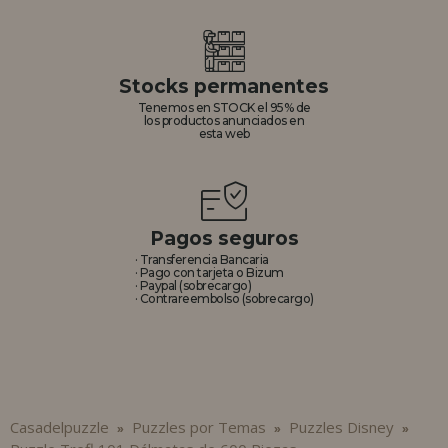
Stocks permanentes
Tenemos en STOCK el 95% de
los productos anunciados en
esta web
Pagos seguros
· Transferencia Bancaria
· Pago con tarjeta o Bizum
· Paypal (sobrecargo)
· Contrareembolso (sobrecargo)
Casadelpuzzle
Puzzles por Temas
Puzzles Disney
»
»
»