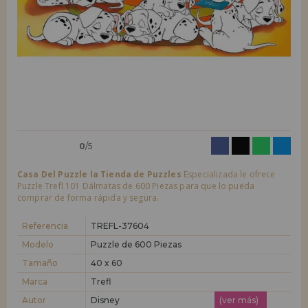
LIQUIDACIONES
Quiero registrarme como
nuevo cliente
Al crear una cuenta en casadelpuzzle.com podrás realizar tus compras
INFORMACIÓN
rápidamente en nuestra tienda virtual, revisar el estado de tus pedidos
y consultar tus operaciones anteriores.
955 333 133
¡Adelante! Te estábamos esperando.
info@casadelpuzzle.com
NUEVO CLIENTE
0
/5
Casa Del Puzzle la Tienda de Puzzles
Especializada le ofrece
Puzzle Trefl 101 Dálmatas de 600 Piezas para que lo pueda
comprar de forma rápida y segura.
Quiero registrarme como
nuevo distribuidor
Referencia
TREFL-37604
Modelo
Puzzle de 600 Piezas
Tamaño
40 x 60
¿Eres Profesional o Empresa?. ¿Quieres vender en tu negocio
nuestros productos?. Regístrate como distribuidor y conoce nuestras
Marca
Trefl
condiciones de ventas con descuentos especiales para la distribución.
Autor
Disney
(ver más)
¡Adelante! Te estábamos esperando.