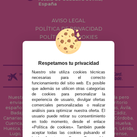
España
AVISO LEGAL
POLÍTICA DE PRIVACIDAD
POLÍTICA DE COOKIES
ENVÍOS Y DEVOLUCIONES
DEVOLUCIONES / DESISTIMIENTO
Respetamos tu privacidad
Nuestro site utiliza cookies técnicas
necesarias para el correcto
funcionamiento del sitio web. Es posible
que además se utilicen otras categorías
de cookies para personalizar la
Nuestra tienda de puzzles está ubicada en Sevilla pero
experiencia de usuario, divulgar ofertas
enviamos tus puzzles a cualquier ciudad del territorio
comerciales personalizadas o realizar
español: Álava, Albacete, Alicante, Almería, Asturias, Ávila,
análisis para optimizar nuestra oferta. El
Badajoz, Baleares, Barcelona, Burgos, Cáceres, Cádiz,
usuario puede retirar su consentimiento
Canarias, Cantabria, Castellón, Ceuta, Ciudad Real, Córdoba,
en todo momento, desde el enlace
Cuenca, Gerona, Granada, Guadalajara, Guipúzcoa, Huelva,
«Política de cookies». También puede
Huesca, Jaén, La Coruña, La Rioja, Las Palmas, Leon, Lérida,
aceptar todas las cookies pulsando el
Lugo, Madrid, Málaga, Melilla, Murcia, Navarra, Orense,