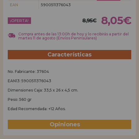
EAN
5900511376043
REGISTRO DISTRIBUIDOR
8,05€
8,95€
¡OFERTA!
Compra antes de las 13:00h de hoy y lo recibirás a partir del
martes 11 de agosto (Envíos Peninsulares)
Características
No. Fabricante: 37604
EAN13: 5900511376043
Dimensiones Caja: 33,5 x 26 x 4,5 cm.
Peso: 560 gr
Edad Recomendada: +12 Años.
Opiniones
(0)