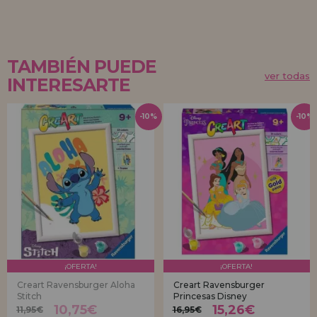
TAMBIÉN PUEDE
ver todas
INTERESARTE
-10%
-10%
¡OFERTA!
¡OFERTA!
Creart Ravensburger Aloha
Creart Ravensburger
Stitch
Princesas Disney
10,75€
15,26€
11,95€
16,95€