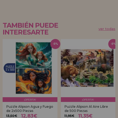
TAMBIÉN PUEDE
ver todas
INTERESARTE
-5%
-5%
¡OFERTA!
¡OFERTA!
Puzzle Alipson Agua y Fuego
Puzzle Alipson Al Aire Libre
de 2x500 Piezas
de 500 Piezas
12,83€
11,35€
13,50€
11,95€