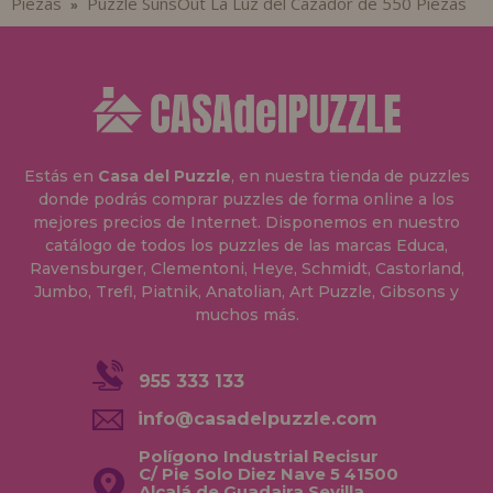
Piezas
Puzzle SunsOut La Luz del Cazador de 550 Piezas
»
Estás en
Casa del Puzzle
, en nuestra tienda de puzzles
donde podrás comprar puzzles de forma online a los
mejores precios de Internet. Disponemos en nuestro
catálogo de todos los puzzles de las marcas Educa,
Ravensburger, Clementoni, Heye, Schmidt, Castorland,
Jumbo, Trefl, Piatnik, Anatolian, Art Puzzle, Gibsons y
muchos más.
955 333 133
info@casadelpuzzle.com
Polígono Industrial Recisur
C/ Pie Solo Diez Nave 5 41500
Alcalá de Guadaira Sevilla,