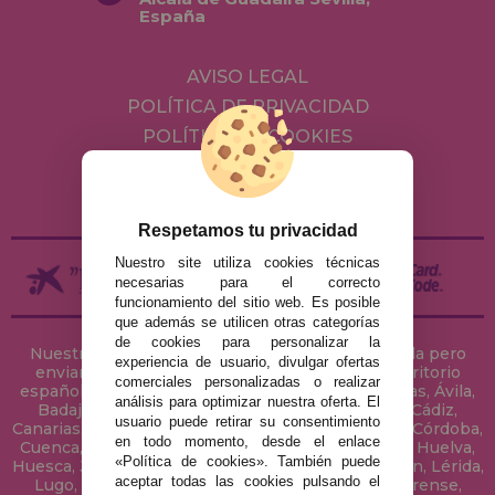
España
AVISO LEGAL
POLÍTICA DE PRIVACIDAD
POLÍTICA DE COOKIES
ENVÍOS Y DEVOLUCIONES
DEVOLUCIONES / DESISTIMIENTO
Respetamos tu privacidad
Nuestro site utiliza cookies técnicas
necesarias para el correcto
funcionamiento del sitio web. Es posible
que además se utilicen otras categorías
de cookies para personalizar la
Nuestra tienda de puzzles está ubicada en Sevilla pero
experiencia de usuario, divulgar ofertas
enviamos tus puzzles a cualquier ciudad del territorio
comerciales personalizadas o realizar
español: Álava, Albacete, Alicante, Almería, Asturias, Ávila,
análisis para optimizar nuestra oferta. El
Badajoz, Baleares, Barcelona, Burgos, Cáceres, Cádiz,
usuario puede retirar su consentimiento
Canarias, Cantabria, Castellón, Ceuta, Ciudad Real, Córdoba,
en todo momento, desde el enlace
Cuenca, Gerona, Granada, Guadalajara, Guipúzcoa, Huelva,
«Política de cookies». También puede
Huesca, Jaén, La Coruña, La Rioja, Las Palmas, Leon, Lérida,
aceptar todas las cookies pulsando el
Lugo, Madrid, Málaga, Melilla, Murcia, Navarra, Orense,