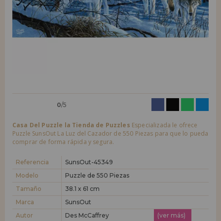
LIQUIDACIONES
Quiero registrarme como
nuevo cliente
Al crear una cuenta en casadelpuzzle.com podrás realizar tus compras
INFORMACIÓN
rápidamente en nuestra tienda virtual, revisar el estado de tus pedidos
y consultar tus operaciones anteriores.
955 333 133
¡Adelante! Te estábamos esperando.
info@casadelpuzzle.com
NUEVO CLIENTE
0
/5
Casa Del Puzzle la Tienda de Puzzles
Especializada le ofrece
Puzzle SunsOut La Luz del Cazador de 550 Piezas para que lo pueda
comprar de forma rápida y segura.
Quiero registrarme como
nuevo distribuidor
Referencia
SunsOut-45349
Modelo
Puzzle de 550 Piezas
Tamaño
38.1 x 61 cm
¿Eres Profesional o Empresa?. ¿Quieres vender en tu negocio
nuestros productos?. Regístrate como distribuidor y conoce nuestras
Marca
SunsOut
condiciones de ventas con descuentos especiales para la distribución.
Autor
Des McCaffrey
(ver más)
¡Adelante! Te estábamos esperando.