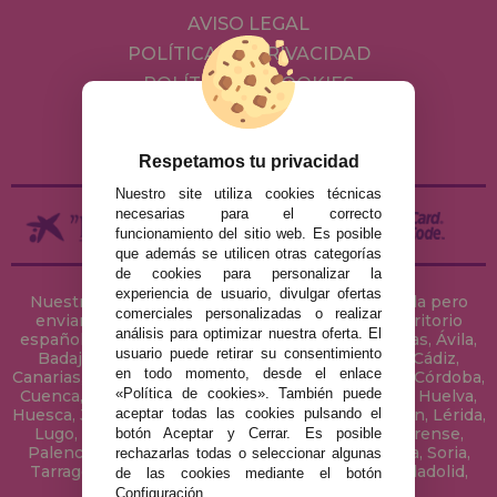
AVISO LEGAL
POLÍTICA DE PRIVACIDAD
POLÍTICA DE COOKIES
ENVÍOS Y DEVOLUCIONES
DEVOLUCIONES / DESISTIMIENTO
Respetamos tu privacidad
Nuestro site utiliza cookies técnicas
necesarias para el correcto
funcionamiento del sitio web. Es posible
que además se utilicen otras categorías
de cookies para personalizar la
experiencia de usuario, divulgar ofertas
Nuestra tienda de puzzles está ubicada en Sevilla pero
comerciales personalizadas o realizar
enviamos tus puzzles a cualquier ciudad del territorio
análisis para optimizar nuestra oferta. El
español: Álava, Albacete, Alicante, Almería, Asturias, Ávila,
usuario puede retirar su consentimiento
Badajoz, Baleares, Barcelona, Burgos, Cáceres, Cádiz,
en todo momento, desde el enlace
Canarias, Cantabria, Castellón, Ceuta, Ciudad Real, Córdoba,
«Política de cookies». También puede
Cuenca, Gerona, Granada, Guadalajara, Guipúzcoa, Huelva,
aceptar todas las cookies pulsando el
Huesca, Jaén, La Coruña, La Rioja, Las Palmas, Leon, Lérida,
Lugo, Madrid, Málaga, Melilla, Murcia, Navarra, Orense,
botón Aceptar y Cerrar. Es posible
Palencia, Pontevedra, Salamanca, Segovia, Sevilla, Soria,
rechazarlas todas o seleccionar algunas
Tarragona, Tenerife, Teruel, Toledo, Valencia, Valladolid,
de las cookies mediante el botón
Vizcaya, Zamora y Zaragoza.
Configuración.