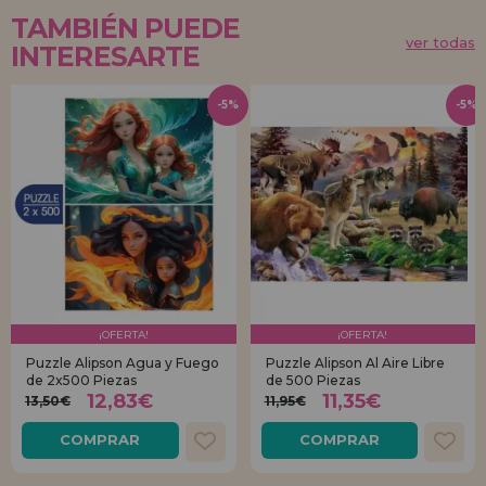
TAMBIÉN PUEDE
ver todas
INTERESARTE
-5%
-5%
¡OFERTA!
¡OFERTA!
Puzzle Alipson Agua y Fuego
Puzzle Alipson Al Aire Libre
de 2x500 Piezas
de 500 Piezas
12,83€
11,35€
13,50€
11,95€
COMPRAR
COMPRAR