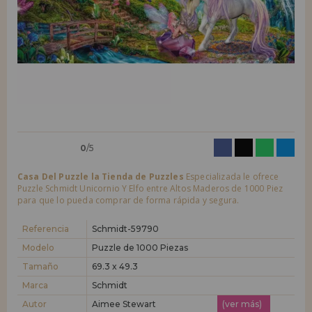
LIQUIDACIONES
Quiero registrarme como
nuevo cliente
Al crear una cuenta en casadelpuzzle.com podrás realizar tus compras
INFORMACIÓN
rápidamente en nuestra tienda virtual, revisar el estado de tus pedidos
y consultar tus operaciones anteriores.
955 333 133
¡Adelante! Te estábamos esperando.
info@casadelpuzzle.com
NUEVO CLIENTE
0
/5
Casa Del Puzzle la Tienda de Puzzles
Especializada le ofrece
Puzzle Schmidt Unicornio Y Elfo entre Altos Maderos de 1000 Piez
para que lo pueda comprar de forma rápida y segura.
Quiero registrarme como
nuevo distribuidor
Referencia
Schmidt-59790
Modelo
Puzzle de 1000 Piezas
Tamaño
69.3 x 49.3
¿Eres Profesional o Empresa?. ¿Quieres vender en tu negocio
nuestros productos?. Regístrate como distribuidor y conoce nuestras
Marca
Schmidt
condiciones de ventas con descuentos especiales para la distribución.
Autor
Aimee Stewart
(ver más)
¡Adelante! Te estábamos esperando.