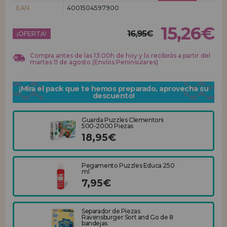
EAN
4001504597900
REGISTRO DISTRIBUIDOR
15,26€
16,95€
¡OFERTA!
Compra antes de las 13:00h de hoy y lo recibirás a partir del
martes 11 de agosto (Envíos Peninsulares)
¡Mira el pack que te hemos preparado, aprovecha su
descuento!
Guarda Puzzles Clementoni
500-2000 Piezas
18,95€
Pegamento Puzzles Educa 250
ml
7,95€
Separador de Piezas
Ravensburger Sort and Go de 8
bandejas