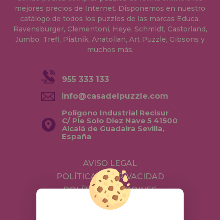
mejores precios de Internet. Disponemos en nuestro
catálogo de todos los puzzles de las marcas Educa,
Ravensburger, Clementoni, Heye, Schmidt, Castorland,
Jumbo, Trefl, Piatnik, Anatolian, Art Puzzle, Gibsons y
muchos más.
955 333 133
info@casadelpuzzle.com
Polígono Industrial Recisur
C/ Pie Solo Diez Nave 5 41500
Alcalá de Guadaira Sevilla,
España
AVISO LEGAL
POLÍTICA DE PRIVACIDAD
POLÍTICA DE COOKIES
ENVÍOS Y DEVOLUCIONES
DEVOLUCIONES / DESISTIMIENTO