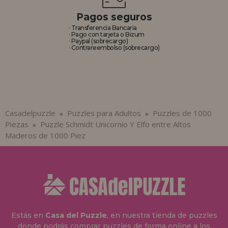
Pagos seguros
· Transferencia Bancaria
· Pago con tarjeta o Bizum
· Paypal (sobrecargo)
· Contrareembolso (sobrecargo)
Casadelpuzzle
Puzzles para Adultos
Puzzles de 1000
»
»
Piezas
Puzzle Schmidt Unicornio Y Elfo entre Altos
»
Maderos de 1000 Piez
Estás en
Casa del Puzzle
, en nuestra tienda de puzzles
donde podrás comprar puzzles de forma online a los