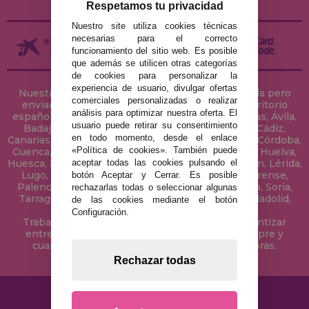
Respetamos tu privacidad
Nuestro site utiliza cookies técnicas
necesarias para el correcto
funcionamiento del sitio web. Es posible
que además se utilicen otras categorías
de cookies para personalizar la
experiencia de usuario, divulgar ofertas
Nuestra tienda de puzzles está ubicada en Sevilla pero
comerciales personalizadas o realizar
enviamos tus puzzles a cualquier ciudad del territorio
análisis para optimizar nuestra oferta. El
español: Álava, Albacete, Alicante, Almería, Asturias, Ávila,
usuario puede retirar su consentimiento
Badajoz, Baleares, Barcelona, Burgos, Cáceres, Cádiz,
en todo momento, desde el enlace
Canarias, Cantabria, Castellón, Ceuta, Ciudad Real, Córdoba,
«Política de cookies». También puede
Cuenca, Gerona, Granada, Guadalajara, Guipúzcoa, Huelva,
aceptar todas las cookies pulsando el
Huesca, Jaén, La Coruña, La Rioja, Las Palmas, Leon, Lérida,
Lugo, Madrid, Málaga, Melilla, Murcia, Navarra, Orense,
botón Aceptar y Cerrar. Es posible
Palencia, Pontevedra, Salamanca, Segovia, Sevilla, Soria,
rechazarlas todas o seleccionar algunas
Tarragona, Tenerife, Teruel, Toledo, Valencia, Valladolid,
de las cookies mediante el botón
Vizcaya, Zamora y Zaragoza.
Configuración.
Trabajamos con Stocks permanentes para garantizar
entregas rápidas en territorio peninsular, siempre y
cuando el pedido se realice antes de las 18 horas.
Rechazar todas