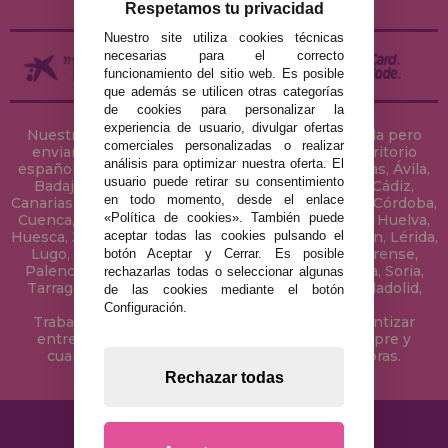
Respetamos tu privacidad
Nuestro site utiliza cookies técnicas
necesarias para el correcto
funcionamiento del sitio web. Es posible
que además se utilicen otras categorías
de cookies para personalizar la
experiencia de usuario, divulgar ofertas
Nuestra tienda de puzzles está ubicada en Sevilla pero
comerciales personalizadas o realizar
enviamos tus puzzles a cualquier ciudad del territorio
análisis para optimizar nuestra oferta. El
español: Álava, Albacete, Alicante, Almería, Asturias, Ávila,
usuario puede retirar su consentimiento
Badajoz, Baleares, Barcelona, Burgos, Cáceres, Cádiz,
en todo momento, desde el enlace
Canarias, Cantabria, Castellón, Ceuta, Ciudad Real, Córdoba,
«Política de cookies». También puede
Cuenca, Gerona, Granada, Guadalajara, Guipúzcoa, Huelva,
aceptar todas las cookies pulsando el
Huesca, Jaén, La Coruña, La Rioja, Las Palmas, Leon, Lérida,
Lugo, Madrid, Málaga, Melilla, Murcia, Navarra, Orense,
botón Aceptar y Cerrar. Es posible
Palencia, Pontevedra, Salamanca, Segovia, Sevilla, Soria,
rechazarlas todas o seleccionar algunas
Tarragona, Tenerife, Teruel, Toledo, Valencia, Valladolid,
de las cookies mediante el botón
Vizcaya, Zamora y Zaragoza.
Configuración.
Trabajamos con Stocks permanentes para garantizar
entregas rápidas en territorio peninsular, siempre y
cuando el pedido se realice antes de las 18 horas.
Rechazar todas