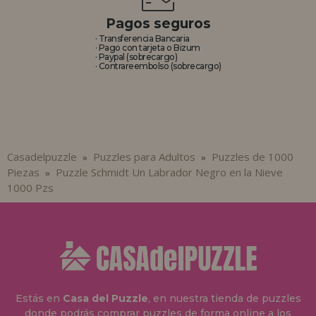
Pagos seguros
· Transferencia Bancaria
· Pago con tarjeta o Bizum
· Paypal (sobrecargo)
· Contrareembolso (sobrecargo)
Casadelpuzzle
Puzzles para Adultos
Puzzles de 1000
»
»
Piezas
Puzzle Schmidt Un Labrador Negro en la Nieve
»
1000 Pzs
Estás en
Casa del Puzzle
, en nuestra tienda de puzzles
donde podrás comprar puzzles de forma online a los