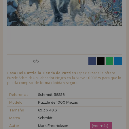
LIQUIDACIONES
Quiero registrarme como
nuevo cliente
Al crear una cuenta en casadelpuzzle.com podrás realizar tus compras
INFORMACIÓN
rápidamente en nuestra tienda virtual, revisar el estado de tus pedidos
y consultar tus operaciones anteriores.
955 333 133
¡Adelante! Te estábamos esperando.
info@casadelpuzzle.com
NUEVO CLIENTE
0
/5
Casa Del Puzzle la Tienda de Puzzles
Especializada le ofrece
Puzzle Schmidt Un Labrador Negro en la Nieve 1000 Pzs para que lo
pueda comprar de forma rápida y segura.
Quiero registrarme como
nuevo distribuidor
Referencia
Schmidt-58558
Modelo
Puzzle de 1000 Piezas
Tamaño
69.3 x 49.3
¿Eres Profesional o Empresa?. ¿Quieres vender en tu negocio
nuestros productos?. Regístrate como distribuidor y conoce nuestras
Marca
Schmidt
condiciones de ventas con descuentos especiales para la distribución.
Autor
Mark Fredrickson
(ver más)
¡Adelante! Te estábamos esperando.