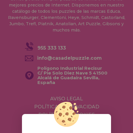
mejores precios de Internet. Disponemos en nuestro
catálogo de todos los puzzles de las marcas Educa,
Ravensburger, Clementoni, Heye, Schmidt, Castorland,
Jumbo, Trefl, Piatnik, Anatolian, Art Puzzle, Gibsons y
muchos más.
955 333 133
info@casadelpuzzle.com
Polígono Industrial Recisur
C/ Pie Solo Diez Nave 5 41500
Alcalá de Guadaira Sevilla,
España
AVISO LEGAL
POLÍTICA DE PRIVACIDAD
POLÍTICA DE COOKIES
ENVÍOS Y DEVOLUCIONES
DEVOLUCIONES / DESISTIMIENTO