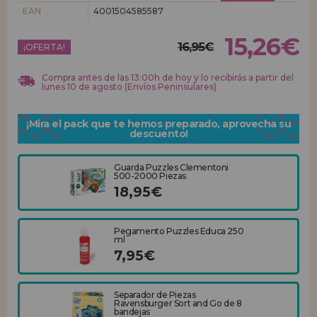
EAN
4001504585587
REGISTRO DISTRIBUIDOR
15,26€
16,95€
¡OFERTA!
Compra antes de las 13:00h de hoy y lo recibirás a partir del
lunes 10 de agosto (Envíos Peninsulares)
¡Mira el pack que te hemos preparado, aprovecha su
descuento!
Guarda Puzzles Clementoni
500-2000 Piezas
18,95€
Pegamento Puzzles Educa 250
ml
7,95€
Separador de Piezas
Ravensburger Sort and Go de 8
bandejas