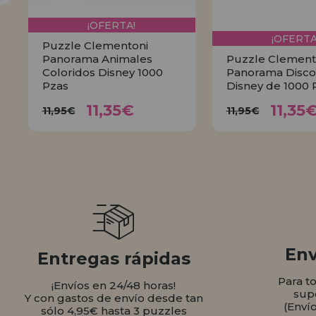
¡OFERTA!
¡OFERTA
Puzzle Clementoni
Panorama Animales
Puzzle Clement
Coloridos Disney 1000
Panorama Disco
Pzas
Disney de 1000 
11,35€
11,
11,95€
11,95€
11,35€
11,35
11,95€
11,95€
COMPRAR
COMPR
Env
Entregas rápidas
Para t
¡Envíos en 24/48 horas!
sup
Y con gastos de envío desde tan
(Enví
sólo 4,95€ hasta 3 puzzles