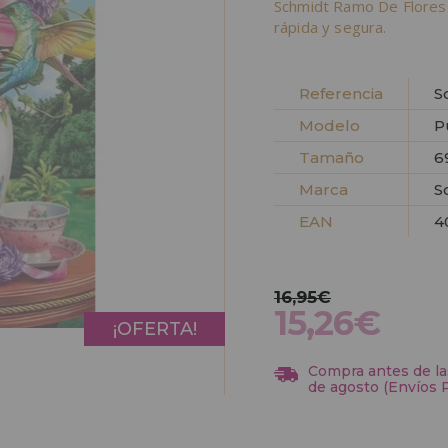
Schmidt Ramo De Flores
rápida y segura.
Referencia
S
Modelo
P
Tamaño
6
Marca
S
EAN
4
16,95€
15,26€
¡OFERTA!
Compra antes de las
de agosto (Envíos 