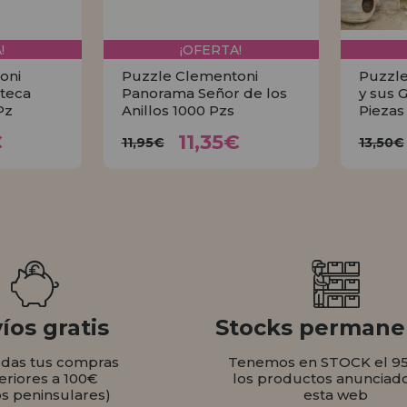
!
¡OFERTA!
oni
Puzzle Clementoni
Puzzle
teca
Panorama Señor de los
y sus 
Pz
Anillos 1000 Pzs
Piezas
35€
11,35€
11,95€
1
€
11,35€
11,95€
13,50€
AR
COMPRAR
íos gratis
Stocks permane
odas tus compras
Tenemos en STOCK el 9
eriores a 100€
los productos anunciad
os peninsulares)
esta web