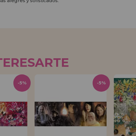
ás alegres y sofisticados.
TERESARTE
-5%
-5%