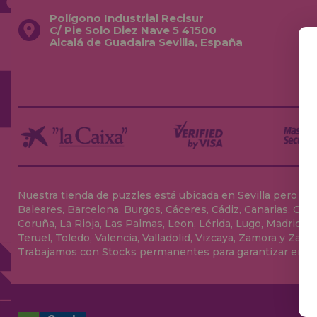
Polígono Industrial Recisur
C/ Pie Solo Diez Nave 5 41500
Alcalá de Guadaira Sevilla, España
Nuestra tienda de puzzles está ubicada en Sevilla pero envia
Baleares, Barcelona, Burgos, Cáceres, Cádiz, Canarias, Can
Coruña, La Rioja, Las Palmas, Leon, Lérida, Lugo, Madrid, Má
Teruel, Toledo, Valencia, Valladolid, Vizcaya, Zamora y Zarag
Trabajamos con Stocks permanentes para garantizar entrega