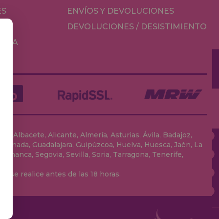
ES
ENVÍOS Y DEVOLUCIONES
DEVOLUCIONES / DESISTIMIENTO
MESA
, Albacete, Alicante, Almería, Asturias, Ávila, Badajoz,
 Granada, Guadalajara, Guipúzcoa, Huelva, Huesca, Jaén, La
lamanca, Segovia, Sevilla, Soria, Tarragona, Tenerife,
 se realice antes de las 18 horas.