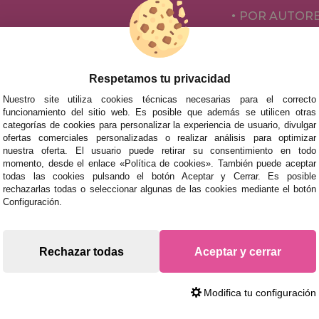
POR AUTOR
ACCESORIOS
JUEGOS DE 
Respetamos tu privacidad
Nuestro site utiliza cookies técnicas necesarias para el correcto
funcionamiento del sitio web. Es posible que además se utilicen otras
categorías de cookies para personalizar la experiencia de usuario, divulgar
ofertas comerciales personalizadas o realizar análisis para optimizar
nuestra oferta. El usuario puede retirar su consentimiento en todo
momento, desde el enlace «Política de cookies». También puede aceptar
todas las cookies pulsando el botón Aceptar y Cerrar. Es posible
rechazarlas todas o seleccionar algunas de las cookies mediante el botón
mos tus puzzles a cualquier ciudad del territorio español: Álava
Configuración.
tabria, Castellón, Ceuta, Ciudad Real, Córdoba, Cuenca, Gerona,
laga, Melilla, Murcia, Navarra, Orense, Palencia, Pontevedra, Sa
oza.
Rechazar todas
Aceptar y cerrar
s rápidas en territorio peninsular, siempre y cuando el pedido
Modifica tu configuración