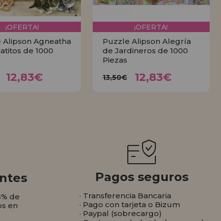
¡OFERTA!
¡OFERTA!
 Alipson Agneatha
Puzzle Alipson Alegría
Gatitos de 1000
de Jardineros de 1000
Piezas
12,83€
12,83€
3,50€
13,50€
12,83€
12,83€
13,50€
COMPRAR
COMPRAR
Pagos seguros
ntes
· Transferencia Bancaria
5% de
· Pago con tarjeta o Bizum
os en
· Paypal (sobrecargo)