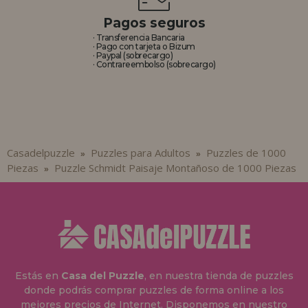
Pagos seguros
· Transferencia Bancaria
· Pago con tarjeta o Bizum
· Paypal (sobrecargo)
· Contrareembolso (sobrecargo)
Casadelpuzzle
Puzzles para Adultos
Puzzles de 1000
»
»
Piezas
Puzzle Schmidt Paisaje Montañoso de 1000 Piezas
»
Estás en
Casa del Puzzle
, en nuestra tienda de puzzles
donde podrás comprar puzzles de forma online a los
mejores precios de Internet. Disponemos en nuestro