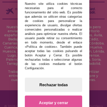
Nuestro site utiliza cookies técnicas
necesarias para el correcto
funcionamiento del sitio web. Es posible
que además se utilicen otras categorías
de cookies para personalizar la
experiencia de usuario, divulgar ofertas
Nuestra tienda de puzzles está ubicada en Sevilla pero
comerciales personalizadas o realizar
enviamos tus puzzles a cualquier ciudad del territorio
análisis para optimizar nuestra oferta. El
español: Álava, Albacete, Alicante, Almería, Asturias, Ávila,
usuario puede retirar su consentimiento
Badajoz, Baleares, Barcelona, Burgos, Cáceres, Cádiz,
en todo momento, desde el enlace
Canarias, Cantabria, Castellón, Ceuta, Ciudad Real, Córdoba,
«Política de cookies». También puede
Cuenca, Gerona, Granada, Guadalajara, Guipúzcoa, Huelva,
aceptar todas las cookies pulsando el
Huesca, Jaén, La Coruña, La Rioja, Las Palmas, Leon, Lérida,
Lugo, Madrid, Málaga, Melilla, Murcia, Navarra, Orense,
botón Aceptar y Cerrar. Es posible
Palencia, Pontevedra, Salamanca, Segovia, Sevilla, Soria,
rechazarlas todas o seleccionar algunas
Tarragona, Tenerife, Teruel, Toledo, Valencia, Valladolid,
de las cookies mediante el botón
Vizcaya, Zamora y Zaragoza.
Configuración.
Trabajamos con Stocks permanentes para garantizar
entregas rápidas en territorio peninsular, siempre y
cuando el pedido se realice antes de las 18 horas.
Rechazar todas
Aceptar y cerrar
© 2026 CasaDelPuzzle.com - Tienda Online para comprar Puzzles y