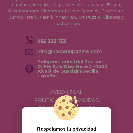
catálogo de todos los puzzles de las marcas Educa,
Ravensburger, Clementoni, Heye, Schmidt, Castorland,
Jumbo, Trefl, Piatnik, Anatolian, Art Puzzle, Gibsons y
muchos más.
955 333 133
info@casadelpuzzle.com
Polígono Industrial Recisur
C/ Pie Solo Diez Nave 5 41500
Alcalá de Guadaira Sevilla,
España
AVISO LEGAL
POLÍTICA DE PRIVACIDAD
POLÍTICA DE COOKIES
ENVÍOS Y DEVOLUCIONES
DEVOLUCIONES / DESISTIMIENTO
Respetamos tu privacidad