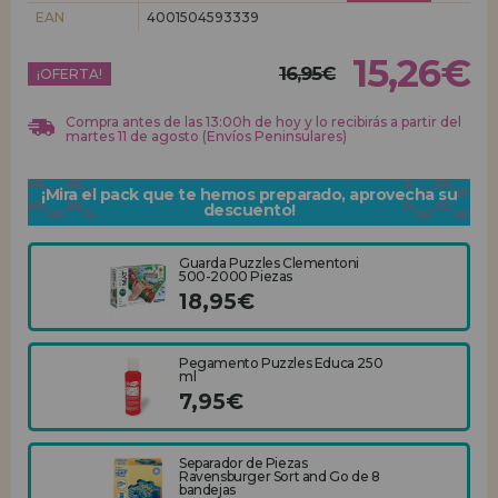
EAN
4001504593339
REGISTRO DISTRIBUIDOR
15,26€
16,95€
¡OFERTA!
Compra antes de las 13:00h de hoy y lo recibirás a partir del
martes 11 de agosto (Envíos Peninsulares)
¡Mira el pack que te hemos preparado, aprovecha su
descuento!
Guarda Puzzles Clementoni
500-2000 Piezas
18,95€
Pegamento Puzzles Educa 250
ml
7,95€
Separador de Piezas
Ravensburger Sort and Go de 8
bandejas