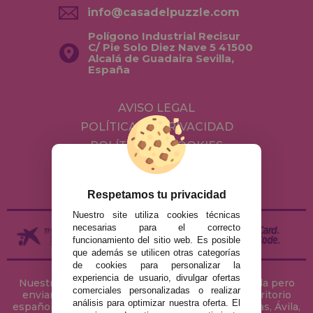
info@casadelpuzzle.com
Polígono Industrial Recisur
C/ Pie Solo Diez Nave 5 41500
Alcalá de Guadaira Sevilla,
España
AVISO LEGAL
POLÍTICA DE PRIVACIDAD
POLÍTICA DE COOKIES
ENVÍOS Y DEVOLUCIONES
DEVOLUCIONES / DESISTIMIENTO
Respetamos tu privacidad
Nuestro site utiliza cookies técnicas
necesarias para el correcto
funcionamiento del sitio web. Es posible
que además se utilicen otras categorías
de cookies para personalizar la
experiencia de usuario, divulgar ofertas
Nuestra tienda de puzzles está ubicada en Sevilla pero
comerciales personalizadas o realizar
enviamos tus puzzles a cualquier ciudad del territorio
análisis para optimizar nuestra oferta. El
español: Álava, Albacete, Alicante, Almería, Asturias, Ávila,