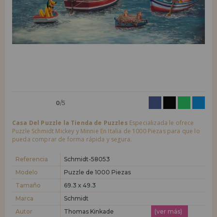
LIQUIDACIONES
Quiero registrarme como
nuevo cliente
Al crear una cuenta en casadelpuzzle.com podrás realizar tus compras
INFORMACIÓN
rápidamente en nuestra tienda virtual, revisar el estado de tus pedidos
y consultar tus operaciones anteriores.
955 333 133
¡Adelante! Te estábamos esperando.
info@casadelpuzzle.com
NUEVO CLIENTE
0
/5
Casa Del Puzzle la Tienda de Puzzles
Especializada le ofrece
Puzzle Schmidt Mickey y Minnie En Italia de 1000 Piezas para que lo
pueda comprar de forma rápida y segura.
Quiero registrarme como
nuevo distribuidor
Referencia
Schmidt-58053
Modelo
Puzzle de 1000 Piezas
Tamaño
69.3 x 49.3
¿Eres Profesional o Empresa?. ¿Quieres vender en tu negocio
nuestros productos?. Regístrate como distribuidor y conoce nuestras
Marca
Schmidt
condiciones de ventas con descuentos especiales para la distribución.
Autor
Thomas Kinkade
(ver más)
¡Adelante! Te estábamos esperando.