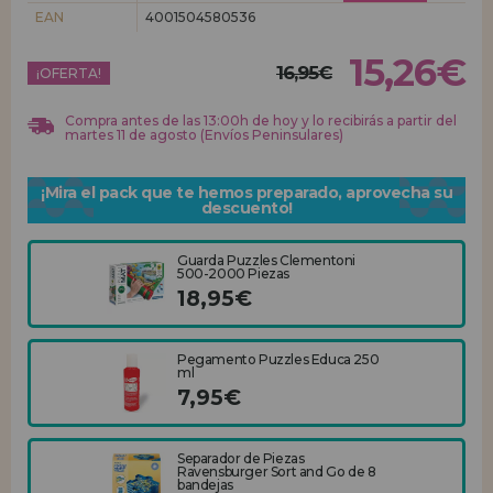
EAN
4001504580536
REGISTRO DISTRIBUIDOR
15,26€
16,95€
¡OFERTA!
Compra antes de las 13:00h de hoy y lo recibirás a partir del
martes 11 de agosto (Envíos Peninsulares)
¡Mira el pack que te hemos preparado, aprovecha su
descuento!
Guarda Puzzles Clementoni
500-2000 Piezas
18,95€
Pegamento Puzzles Educa 250
ml
7,95€
Separador de Piezas
Ravensburger Sort and Go de 8
bandejas