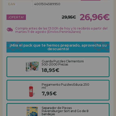
EAN
4001504589950
REGISTRO DISTRIBUIDOR
26,96€
29,95€
¡OFERTA!
Compra antes de las 13:00h de hoy y lo recibirás a partir del
martes 11 de agosto (Envíos Peninsulares)
¡Mira el pack que te hemos preparado, aprovecha su
descuento!
Guarda Puzzles Clementoni
500-2000 Piezas
18,95€
Pegamento Puzzles Educa 250
ml
7,95€
Separador de Piezas
Ravensburger Sort and Go de 8
bandejas