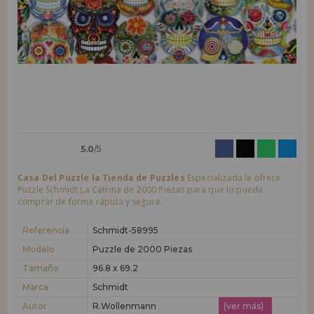
LIQUIDACIONES
Quiero registrarme como
nuevo cliente
Al crear una cuenta en casadelpuzzle.com podrás realizar tus compras
INFORMACIÓN
rápidamente en nuestra tienda virtual, revisar el estado de tus pedidos
y consultar tus operaciones anteriores.
955 333 133
¡Adelante! Te estábamos esperando.
info@casadelpuzzle.com
NUEVO CLIENTE
5.0
/5
Casa Del Puzzle la Tienda de Puzzles
Especializada le ofrece
Puzzle Schmidt La Catrina de 2000 Piezas para que lo pueda
comprar de forma rápida y segura.
Quiero registrarme como
nuevo distribuidor
Referencia
Schmidt-58995
Modelo
Puzzle de 2000 Piezas
Tamaño
96.8 x 69.2
¿Eres Profesional o Empresa?. ¿Quieres vender en tu negocio
nuestros productos?. Regístrate como distribuidor y conoce nuestras
Marca
Schmidt
condiciones de ventas con descuentos especiales para la distribución.
Autor
R.Wollenmann
(ver más)
¡Adelante! Te estábamos esperando.