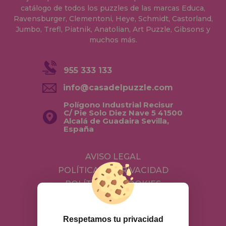
catálogo de todos los puzzles de las marcas Educa,
Ravensburger, Clementoni, Heye, Schmidt, Castorland,
Jumbo, Trefl, Piatnik, Anatolian, Art Puzzle, Gibsons y
muchos más.
955 333 133
info@casadelpuzzle.com
Polígono Industrial Recisur
C/ Pie Solo Diez Nave 5 41500
Alcalá de Guadaira Sevilla,
España
AVISO LEGAL
POLÍTICA DE PRIVACIDAD
POLÍTICA DE COOKIES
ENVÍOS Y DEVOLUCIONES
DEVOLUCIONES / DESISTIMIENTO
Respetamos tu privacidad