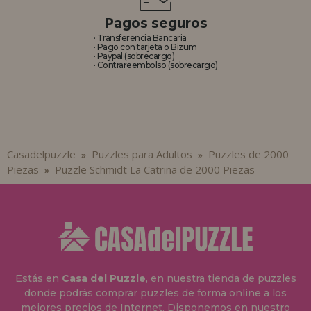
Pagos seguros
· Transferencia Bancaria
· Pago con tarjeta o Bizum
· Paypal (sobrecargo)
· Contrareembolso (sobrecargo)
Casadelpuzzle
Puzzles para Adultos
Puzzles de 2000
»
»
Piezas
Puzzle Schmidt La Catrina de 2000 Piezas
»
Estás en
Casa del Puzzle
, en nuestra tienda de puzzles
donde podrás comprar puzzles de forma online a los
mejores precios de Internet. Disponemos en nuestro