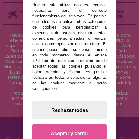
Nuestro site utiliza cookies técnicas
necesarias para el correcto
funcionamiento del sitio web. Es posible
que además se utilicen otras categorías
de cookies para personalizar la
experiencia de usuario, divulgar ofertas
Nuestra tienda de puzzles está ubicada en Sevilla pero
comerciales personalizadas o realizar
enviamos tus puzzles a cualquier ciudad del territorio
análisis para optimizar nuestra oferta. El
español: Álava, Albacete, Alicante, Almería, Asturias, Ávila,
usuario puede retirar su consentimiento
Badajoz, Baleares, Barcelona, Burgos, Cáceres, Cádiz,
en todo momento, desde el enlace
Canarias, Cantabria, Castellón, Ceuta, Ciudad Real, Córdoba,
«Política de cookies». También puede
Cuenca, Gerona, Granada, Guadalajara, Guipúzcoa, Huelva,
aceptar todas las cookies pulsando el
Huesca, Jaén, La Coruña, La Rioja, Las Palmas, Leon, Lérida,
Lugo, Madrid, Málaga, Melilla, Murcia, Navarra, Orense,
botón Aceptar y Cerrar. Es posible
Palencia, Pontevedra, Salamanca, Segovia, Sevilla, Soria,
rechazarlas todas o seleccionar algunas
Tarragona, Tenerife, Teruel, Toledo, Valencia, Valladolid,
de las cookies mediante el botón
Vizcaya, Zamora y Zaragoza.
Configuración.
Trabajamos con Stocks permanentes para garantizar
entregas rápidas en territorio peninsular, siempre y
cuando el pedido se realice antes de las 18 horas.
Rechazar todas
Aceptar y cerrar
© 2026 CasaDelPuzzle.com - Tienda Online para comprar Puzzles y