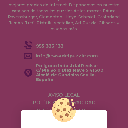
mejores precios de Internet. Disponemos en nuestro
catálogo de todos los puzzles de las marcas Educa,
Ravensburger, Clementoni, Heye, Schmidt, Castorland,
Jumbo, Trefl, Piatnik, Anatolian, Art Puzzle, Gibsons y
muchos más.
955 333 133
info@casadelpuzzle.com
Polígono Industrial Recisur
C/ Pie Solo Diez Nave 5 41500
Alcalá de Guadaira Sevilla,
España
AVISO LEGAL
POLÍTICA DE PRIVACIDAD
POLÍTICA DE COOKIES
ENVÍOS Y DEVOLUCIONES
DEVOLUCIONES / DESISTIMIENTO