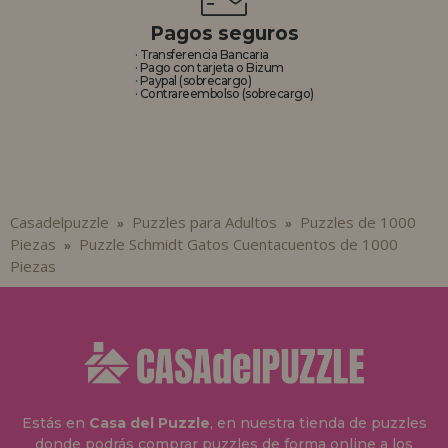
Pagos seguros
· Transferencia Bancaria
· Pago con tarjeta o Bizum
· Paypal (sobrecargo)
· Contrareembolso (sobrecargo)
Casadelpuzzle
Puzzles para Adultos
Puzzles de 1000
»
»
Piezas
Puzzle Schmidt Gatos Cuentacuentos de 1000
»
Piezas
Estás en
Casa del Puzzle
, en nuestra tienda de puzzles
donde podrás comprar puzzles de forma online a los