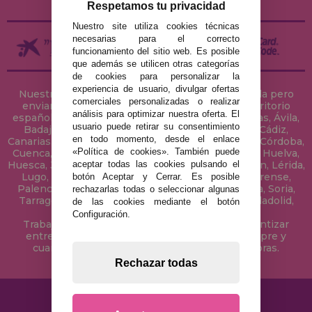
Respetamos tu privacidad
Nuestro site utiliza cookies técnicas
necesarias para el correcto
funcionamiento del sitio web. Es posible
que además se utilicen otras categorías
de cookies para personalizar la
experiencia de usuario, divulgar ofertas
Nuestra tienda de puzzles está ubicada en Sevilla pero
comerciales personalizadas o realizar
enviamos tus puzzles a cualquier ciudad del territorio
análisis para optimizar nuestra oferta. El
español: Álava, Albacete, Alicante, Almería, Asturias, Ávila,
usuario puede retirar su consentimiento
Badajoz, Baleares, Barcelona, Burgos, Cáceres, Cádiz,
en todo momento, desde el enlace
Canarias, Cantabria, Castellón, Ceuta, Ciudad Real, Córdoba,
«Política de cookies». También puede
Cuenca, Gerona, Granada, Guadalajara, Guipúzcoa, Huelva,
aceptar todas las cookies pulsando el
Huesca, Jaén, La Coruña, La Rioja, Las Palmas, Leon, Lérida,
Lugo, Madrid, Málaga, Melilla, Murcia, Navarra, Orense,
botón Aceptar y Cerrar. Es posible
Palencia, Pontevedra, Salamanca, Segovia, Sevilla, Soria,
rechazarlas todas o seleccionar algunas
Tarragona, Tenerife, Teruel, Toledo, Valencia, Valladolid,
de las cookies mediante el botón
Vizcaya, Zamora y Zaragoza.
Configuración.
Trabajamos con Stocks permanentes para garantizar
entregas rápidas en territorio peninsular, siempre y
cuando el pedido se realice antes de las 18 horas.
Rechazar todas