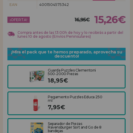
EAN
4001504575342
REGISTRO DISTRIBUIDOR
15,26€
16,95€
¡OFERTA!
Compra antes de las 13:00h de hoy y lo recibirás a partir del
lunes 10 de agosto (Envíos Peninsulares)
¡Mira el pack que te hemos preparado, aprovecha su
descuento!
Guarda Puzzles Clementoni
500-2000 Piezas
18,95€
Pegamento Puzzles Educa 250
ml
7,95€
Separador de Piezas
Ravensburger Sort and Go de 8
bandejas