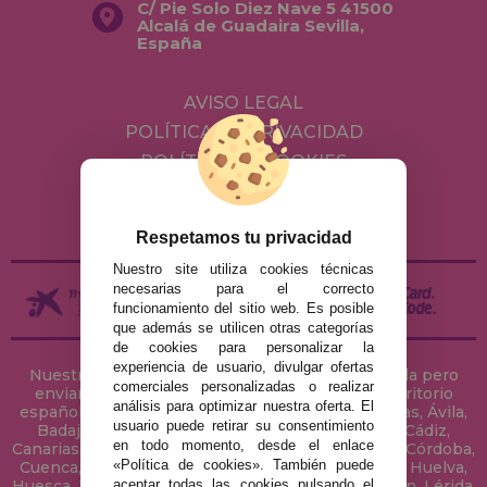
C/ Pie Solo Diez Nave 5 41500
Alcalá de Guadaira Sevilla,
España
AVISO LEGAL
POLÍTICA DE PRIVACIDAD
POLÍTICA DE COOKIES
ENVÍOS Y DEVOLUCIONES
DEVOLUCIONES / DESISTIMIENTO
Respetamos tu privacidad
Nuestro site utiliza cookies técnicas
necesarias para el correcto
funcionamiento del sitio web. Es posible
que además se utilicen otras categorías
de cookies para personalizar la
experiencia de usuario, divulgar ofertas
Nuestra tienda de puzzles está ubicada en Sevilla pero
comerciales personalizadas o realizar
enviamos tus puzzles a cualquier ciudad del territorio
análisis para optimizar nuestra oferta. El
español: Álava, Albacete, Alicante, Almería, Asturias, Ávila,
usuario puede retirar su consentimiento
Badajoz, Baleares, Barcelona, Burgos, Cáceres, Cádiz,
en todo momento, desde el enlace
Canarias, Cantabria, Castellón, Ceuta, Ciudad Real, Córdoba,
«Política de cookies». También puede
Cuenca, Gerona, Granada, Guadalajara, Guipúzcoa, Huelva,
aceptar todas las cookies pulsando el
Huesca, Jaén, La Coruña, La Rioja, Las Palmas, Leon, Lérida,