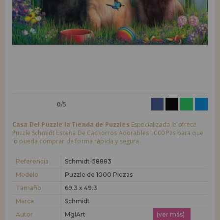
LIQUIDACIONES
Quiero registrarme como
nuevo cliente
Al crear una cuenta en casadelpuzzle.com podrás realizar tus compras
INFORMACIÓN
rápidamente en nuestra tienda virtual, revisar el estado de tus pedidos
y consultar tus operaciones anteriores.
955 333 133
¡Adelante! Te estábamos esperando.
info@casadelpuzzle.com
NUEVO CLIENTE
0
/5
Casa Del Puzzle la Tienda de Puzzles
Especializada le ofrece
Puzzle Schmidt Escena De Cachorros Adorables 1000 Pzs para que
lo pueda comprar de forma rápida y segura.
Quiero registrarme como
nuevo distribuidor
Referencia
Schmidt-58883
Modelo
Puzzle de 1000 Piezas
Tamaño
69.3 x 49.3
¿Eres Profesional o Empresa?. ¿Quieres vender en tu negocio
nuestros productos?. Regístrate como distribuidor y conoce nuestras
Marca
Schmidt
condiciones de ventas con descuentos especiales para la distribución.
Autor
MglArt
(ver más)
¡Adelante! Te estábamos esperando.