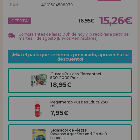
EAN
4001504588839
REGISTRO DISTRIBUIDOR
15,26€
16,95€
¡OFERTA!
Compra antes de las 13:00h de hoy y lo recibirás a partir del
martes 11 de agosto (Envíos Peninsulares)
¡Mira el pack que te hemos preparado, aprovecha su
descuento!
Guarda Puzzles Clementoni
500-2000 Piezas
18,95€
Pegamento Puzzles Educa 250
ml
7,95€
Separador de Piezas
Ravensburger Sort and Go de 8
bandejas