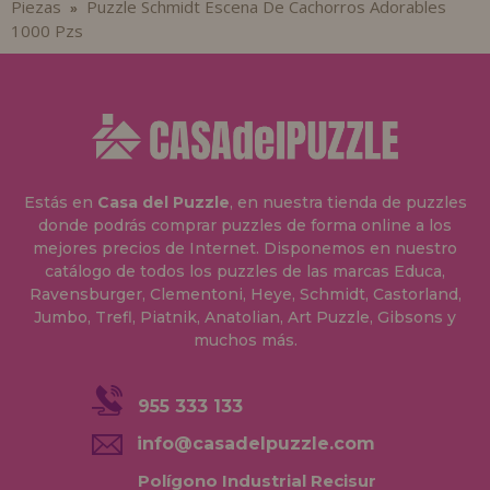
Piezas
Puzzle Schmidt Escena De Cachorros Adorables
»
1000 Pzs
Estás en
Casa del Puzzle
, en nuestra tienda de puzzles
donde podrás comprar puzzles de forma online a los
mejores precios de Internet. Disponemos en nuestro
catálogo de todos los puzzles de las marcas Educa,
Ravensburger, Clementoni, Heye, Schmidt, Castorland,
Jumbo, Trefl, Piatnik, Anatolian, Art Puzzle, Gibsons y
muchos más.
955 333 133
info@casadelpuzzle.com
Polígono Industrial Recisur