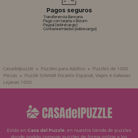
Pagos seguros
· Transferencia Bancaria
· Pago con tarjeta o Bizum
· Paypal (sobrecargo)
· Contrareembolso (sobrecargo)
Casadelpuzzle
Puzzles para Adultos
Puzzles de 1000
»
»
Piezas
Puzzle Schmidt Encanto Espacial, Viajes A Galaxias
»
Lejanas 1000
Estás en
Casa del Puzzle
, en nuestra tienda de puzzles
donde podrás comprar puzzles de forma online a los