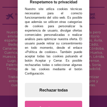
Respetamos tu privacidad
Nuestro site utiliza cookies técnicas
necesarias para el correcto
funcionamiento del sitio web. Es posible
que además se utilicen otras categorías
de cookies para personalizar la
experiencia de usuario, divulgar ofertas
Nuestra tienda de puzzles está ubicada en Sevilla pero
comerciales personalizadas o realizar
enviamos tus puzzles a cualquier ciudad del territorio
análisis para optimizar nuestra oferta. El
español: Álava, Albacete, Alicante, Almería, Asturias, Ávila,
usuario puede retirar su consentimiento
Badajoz, Baleares, Barcelona, Burgos, Cáceres, Cádiz,
en todo momento, desde el enlace
Canarias, Cantabria, Castellón, Ceuta, Ciudad Real, Córdoba,
«Política de cookies». También puede
Cuenca, Gerona, Granada, Guadalajara, Guipúzcoa, Huelva,
aceptar todas las cookies pulsando el
Huesca, Jaén, La Coruña, La Rioja, Las Palmas, Leon, Lérida,
Lugo, Madrid, Málaga, Melilla, Murcia, Navarra, Orense,
botón Aceptar y Cerrar. Es posible
Palencia, Pontevedra, Salamanca, Segovia, Sevilla, Soria,
rechazarlas todas o seleccionar algunas
Tarragona, Tenerife, Teruel, Toledo, Valencia, Valladolid,
de las cookies mediante el botón
Vizcaya, Zamora y Zaragoza.
Configuración.
Trabajamos con Stocks permanentes para garantizar
entregas rápidas en territorio peninsular, siempre y
cuando el pedido se realice antes de las 18 horas.
Rechazar todas