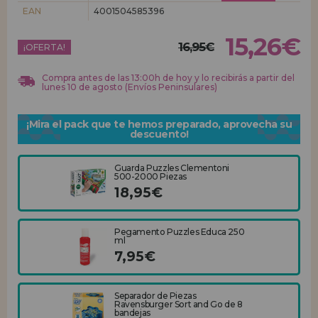
EAN
4001504585396
REGISTRO DISTRIBUIDOR
15,26€
16,95€
¡OFERTA!
Compra antes de las 13:00h de hoy y lo recibirás a partir del
lunes 10 de agosto (Envíos Peninsulares)
¡Mira el pack que te hemos preparado, aprovecha su
descuento!
Guarda Puzzles Clementoni
500-2000 Piezas
18,95€
Pegamento Puzzles Educa 250
ml
7,95€
Separador de Piezas
Ravensburger Sort and Go de 8
bandejas