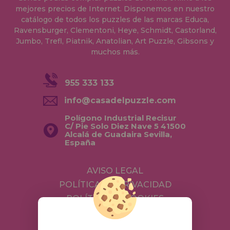
mejores precios de Internet. Disponemos en nuestro
catálogo de todos los puzzles de las marcas Educa,
Ravensburger, Clementoni, Heye, Schmidt, Castorland,
Jumbo, Trefl, Piatnik, Anatolian, Art Puzzle, Gibsons y
muchos más.
955 333 133
info@casadelpuzzle.com
Polígono Industrial Recisur
C/ Pie Solo Diez Nave 5 41500
Alcalá de Guadaira Sevilla,
España
AVISO LEGAL
POLÍTICA DE PRIVACIDAD
POLÍTICA DE COOKIES
ENVÍOS Y DEVOLUCIONES
DEVOLUCIONES / DESISTIMIENTO