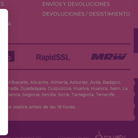
ES
ENVÍOS Y DEVOLUCIONES
DEVOLUCIONES / DESISTIMIENTO
MESA
, Albacete, Alicante, Almería, Asturias, Ávila, Badajoz,
 Granada, Guadalajara, Guipúzcoa, Huelva, Huesca, Jaén, La
lamanca, Segovia, Sevilla, Soria, Tarragona, Tenerife,
 se realice antes de las 18 horas.
Horas y Seguridad SSL
Desarrollado por: