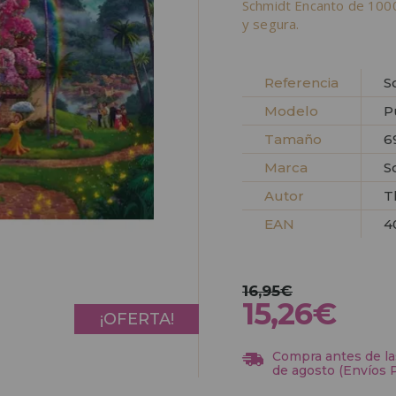
Schmidt Encanto de 1000
y segura.
Referencia
S
Modelo
P
Tamaño
6
Marca
S
Autor
T
EAN
4
16,95€
15,26€
¡OFERTA!
Compra antes de las
de agosto (Envíos 