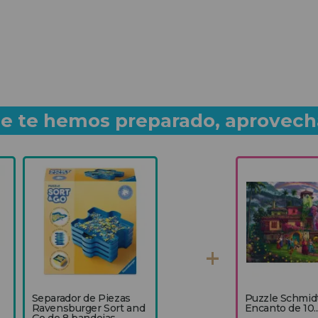
que te hemos preparado, aprovech
Separador de Piezas
Puzzle Schmid
Ravensburger Sort and
Encanto de 10..
Go de 8 bandejas