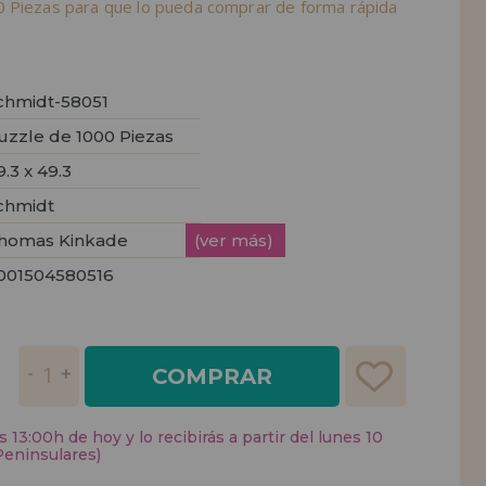
 Piezas para que lo pueda comprar de forma rápida
chmidt-58051
uzzle de 1000 Piezas
9.3 x 49.3
chmidt
homas Kinkade
(ver más)
001504580516
COMPRAR
 13:00h de hoy y lo recibirás a partir del lunes 10
Peninsulares)