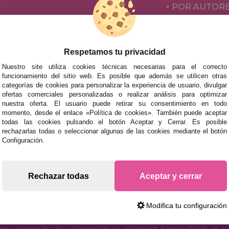
POR AUTOR
ACCESORIOS
JUEGOS DE 
Respetamos tu privacidad
Nuestro site utiliza cookies técnicas necesarias para el correcto
funcionamiento del sitio web. Es posible que además se utilicen otras
categorías de cookies para personalizar la experiencia de usuario, divulgar
ofertas comerciales personalizadas o realizar análisis para optimizar
nuestra oferta. El usuario puede retirar su consentimiento en todo
momento, desde el enlace «Política de cookies». También puede aceptar
todas las cookies pulsando el botón Aceptar y Cerrar. Es posible
rechazarlas todas o seleccionar algunas de las cookies mediante el botón
mos tus puzzles a cualquier ciudad del territorio español: Álava
Configuración.
tabria, Castellón, Ceuta, Ciudad Real, Córdoba, Cuenca, Gerona,
laga, Melilla, Murcia, Navarra, Orense, Palencia, Pontevedra, Sa
oza.
Rechazar todas
Aceptar y cerrar
s rápidas en territorio peninsular, siempre y cuando el pedido
Modifica tu configuración
ara comprar Puzzles y Rompecabezas en Internet. Entrega Rápida en 24 