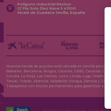
Polígono Industrial Recisur
C/ Pie Solo Diez Nave 5 41500
Alcalá de Guadaira Sevilla, España
Nuestra tienda de puzzles está ubicada en Sevilla pero envia
Baleares, Barcelona, Burgos, Cáceres, Cádiz, Canarias, Can
Coruña, La Rioja, Las Palmas, Leon, Lérida, Lugo, Madrid, Má
Teruel, Toledo, Valencia, Valladolid, Vizcaya, Zamora y Zarag
Trabajamos con Stocks permanentes para garantizar entrega
© 2026 CasaDelPuzzle.com - Tienda Online p