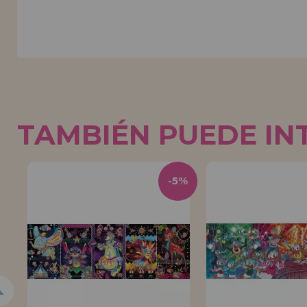
TAMBIÉN PUEDE IN
5%
-5%