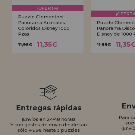
¡OFERTA!
¡OFERTA
Puzzle Clementoni
Panorama Animales
Puzzle Clement
Coloridos Disney 1000
Panorama Disco
Pzas
Disney de 1000 
11,35€
11,
11,95€
11,95€
11,35€
11,35
11,95€
11,95€
COMPRAR
COMPR
Env
Entregas rápidas
Para t
¡Envíos en 24/48 horas!
sup
Y con gastos de envío desde tan
(Enví
sólo 4,95€ hasta 3 puzzles