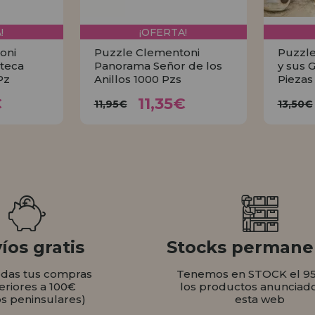
!
¡OFERTA!
oni
Puzzle Clementoni
Puzzle
teca
Panorama Señor de los
y sus 
Pz
Anillos 1000 Pzs
Piezas
35€
11,35€
11,95€
1
€
11,35€
11,95€
13,50€
AR
COMPRAR
íos gratis
Stocks permane
odas tus compras
Tenemos en STOCK el 9
eriores a 100€
los productos anunciad
os peninsulares)
esta web