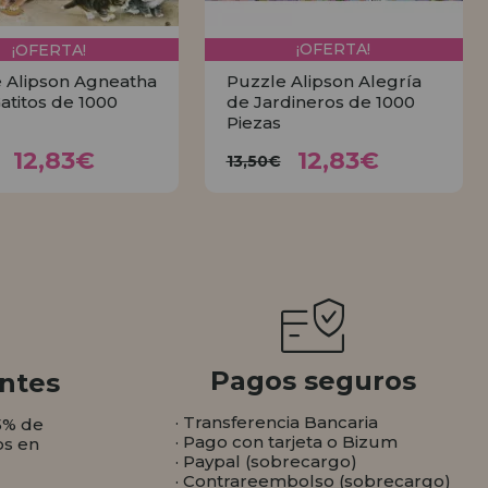
¡OFERTA!
¡OFERTA!
 Alipson Agneatha
Puzzle Alipson Alegría
Gatitos de 1000
de Jardineros de 1000
Piezas
12,83€
12,83€
3,50€
13,50€
12,83€
12,83€
13,50€
COMPRAR
COMPRAR
Pagos seguros
ntes
· Transferencia Bancaria
5% de
· Pago con tarjeta o Bizum
os en
· Paypal (sobrecargo)
· Contrareembolso (sobrecargo)