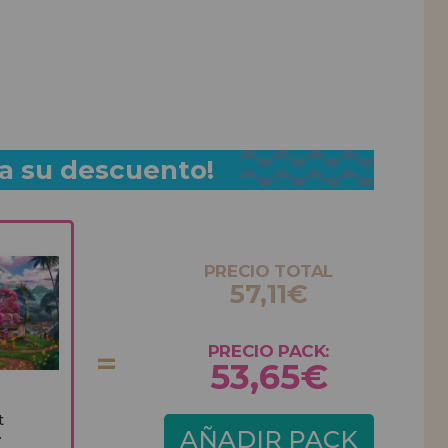
a su descuento!
PRECIO TOTAL
57,11€
PRECIO PACK:
53,65€
t
.
AÑADIR PACK