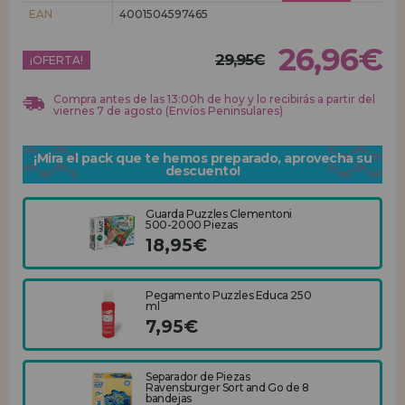
EAN
4001504597465
REGISTRO DISTRIBUIDOR
26,96€
29,95€
¡OFERTA!
Compra antes de las 13:00h de hoy y lo recibirás a partir del
viernes 7 de agosto (Envíos Peninsulares)
¡Mira el pack que te hemos preparado, aprovecha su
descuento!
Guarda Puzzles Clementoni
500-2000 Piezas
18,95€
Pegamento Puzzles Educa 250
ml
7,95€
Separador de Piezas
Ravensburger Sort and Go de 8
bandejas