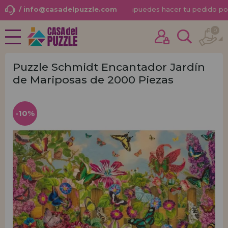
/ info@casadelpuzzle.com
¡
puedes hacer tu pedido po
0
NOVEDADES
Ya he comprado otras veces aquí
PROMOCIONES Y OFERTAS
soy cliente
Puzzle Schmidt Encantador Jardín
de Mariposas de 2000 Piezas
PUZZLES PARA ADULTOS
PUZZLES INFANTILES
-10%
PUZZLES POR MARCAS
¿Olvidaste la contraseña?
PUZZLES POR TEMAS
PUZZLES POR AUTORES
ACCESORIOS PUZZLES
JUEGOS DE MESA