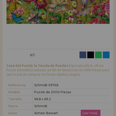
LIQUIDACIONES
Quiero registrarme como
nuevo cliente
Al crear una cuenta en casadelpuzzle.com podrás realizar tus compras
INFORMACIÓN
rápidamente en nuestra tienda virtual, revisar el estado de tus pedidos
y consultar tus operaciones anteriores.
955 333 133
¡Adelante! Te estábamos esperando.
info@casadelpuzzle.com
NUEVO CLIENTE
0
/5
Casa Del Puzzle la Tienda de Puzzles
Especializada le ofrece
Puzzle Schmidt Encantador Jardín de Mariposas de 2000 Piezas para
que lo pueda comprar de forma rápida y segura.
Quiero registrarme como
nuevo distribuidor
Referencia
Schmidt-59746
Modelo
Puzzle de 2000 Piezas
Tamaño
96.8 x 69.2
¿Eres Profesional o Empresa?. ¿Quieres vender en tu negocio
nuestros productos?. Regístrate como distribuidor y conoce nuestras
Marca
Schmidt
condiciones de ventas con descuentos especiales para la distribución.
Autor
Aimee Stewart
(ver más)
¡Adelante! Te estábamos esperando.