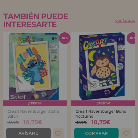
TAMBIÉN PUEDE
ver todas
INTERESARTE
-10%
-10%
¡OFERTA!
¡OFERTA!
Creart Ravensburger Aloha
Creart Ravensburger Búho
Stitch
Nocturno
10,75€
10,75€
11,95€
11,95€
AVÍSAME
COMPRAR