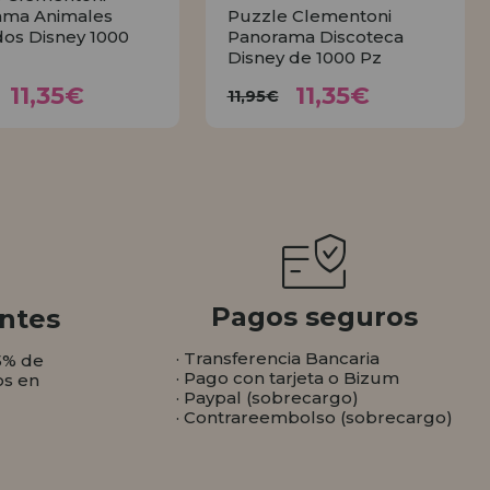
ama Animales
Puzzle Clementoni
dos Disney 1000
Panorama Discoteca
Disney de 1000 Pz
11,35€
11,35€
11,95€
11,95€
11,35€
11,35€
11,95€
COMPRAR
COMPRAR
Pagos seguros
ntes
· Transferencia Bancaria
5% de
· Pago con tarjeta o Bizum
os en
· Paypal (sobrecargo)
· Contrareembolso (sobrecargo)