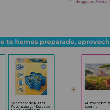
de agosto (Envíos 
que te hemos preparado, aprovech
Separador de Piezas
Puzzle Schmidt
Ravensburger Sort and
León, ...
Go de 8 bandejas