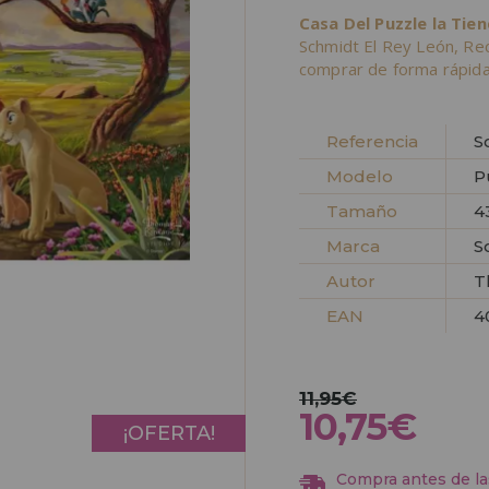
Casa Del Puzzle la Tie
Schmidt El Rey León, Re
comprar de forma rápida
Referencia
S
Modelo
P
Tamaño
4
Marca
S
Autor
T
EAN
4
11,95€
10,75€
¡OFERTA!
Compra antes de las