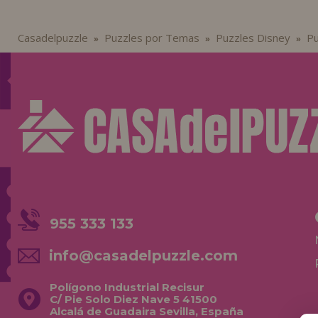
Casadelpuzzle
Puzzles por Temas
Puzzles Disney
Pu
»
»
»
955 333 133
info@casadelpuzzle.com
Polígono Industrial Recisur
C/ Pie Solo Diez Nave 5 41500
Alcalá de Guadaira Sevilla, España