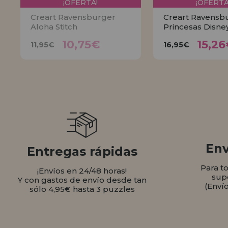
¡OFERTA!
¡OFERTA
Creart Ravensburger
Creart Ravensb
Aloha Stitch
Princesas Disne
10,75€
15,
11,95€
16,95€
10,75€
15,2
11,95€
16,95€
AVÍSAME
COMPR
Env
Entregas rápidas
Para t
¡Envíos en 24/48 horas!
sup
Y con gastos de envío desde tan
(Enví
sólo 4,95€ hasta 3 puzzles