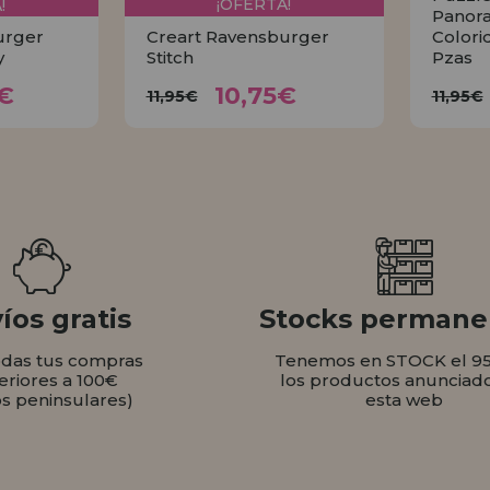
!
¡OFERTA!
Panor
urger
Creart Ravensburger
Colori
y
Stitch
Pzas
26€
10,75€
11,95€
6€
10,75€
11,95€
11,95€
AR
COMPRAR
íos gratis
Stocks permane
odas tus compras
Tenemos en STOCK el 9
eriores a 100€
los productos anunciad
os peninsulares)
esta web