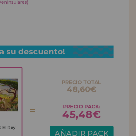
Peninsulares)
a su descuento!
PRECIO TOTAL
48,60€
PRECIO PACK:
45,48€
 El Rey
AÑADIR PACK