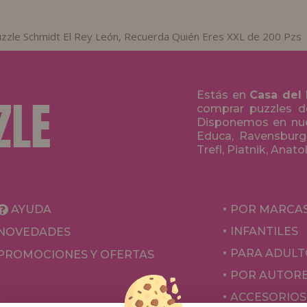
zzle Schmidt El Rey León, Recuerda Quién Eres XXL de 200 Pzs
Estás en
Casa del
comprar puzzles de
Disponemos en nue
Educa, Ravensburge
Trefl, Piatnik, Anat
AYUDA
POR MARCA
INFANTILES
NOVEDADES
PARA ADULT
PROMOCIONES Y OFERTAS
POR AUTOR
ACCESORIOS