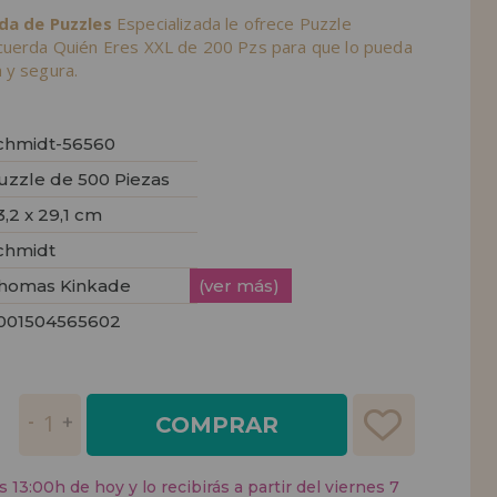
nda de Puzzles
Especializada le ofrece Puzzle
cuerda Quién Eres XXL de 200 Pzs para que lo pueda
 y segura.
chmidt-56560
uzzle de 500 Piezas
3,2 x 29,1 cm
chmidt
homas Kinkade
(ver más)
001504565602
COMPRAR
 13:00h de hoy y lo recibirás a partir del viernes 7