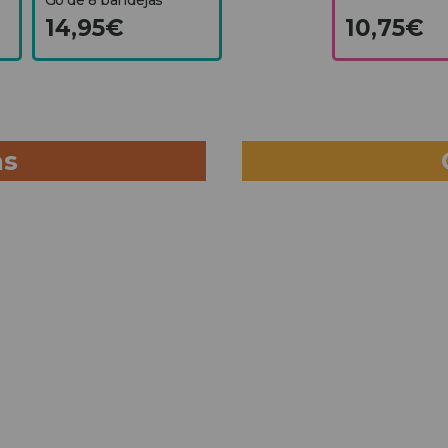
14,95€
10,75€
as