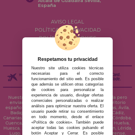
Alcalá de Guadaira Sevilla,
España
AVISO LEGAL
POLÍTICA DE PRIVACIDAD
POLÍTICA DE COOKIES
ENVÍOS Y DEVOLUCIONES
DEVOLUCIONES / DESISTIMIENTO
Respetamos tu privacidad
Nuestro site utiliza cookies técnicas
necesarias para el correcto
funcionamiento del sitio web. Es posible
que además se utilicen otras categorías
de cookies para personalizar la
experiencia de usuario, divulgar ofertas
Nuestra tienda de puzzles está ubicada en Sevilla pero
comerciales personalizadas o realizar
enviamos tus puzzles a cualquier ciudad del territorio
análisis para optimizar nuestra oferta. El
español: Álava, Albacete, Alicante, Almería, Asturias, Ávila,
usuario puede retirar su consentimiento
Badajoz, Baleares, Barcelona, Burgos, Cáceres, Cádiz,
en todo momento, desde el enlace
Canarias, Cantabria, Castellón, Ceuta, Ciudad Real, Córdoba,
«Política de cookies». También puede
Cuenca, Gerona, Granada, Guadalajara, Guipúzcoa, Huelva,
aceptar todas las cookies pulsando el
Huesca, Jaén, La Coruña, La Rioja, Las Palmas, Leon, Lérida,
Lugo, Madrid, Málaga, Melilla, Murcia, Navarra, Orense,
botón Aceptar y Cerrar. Es posible