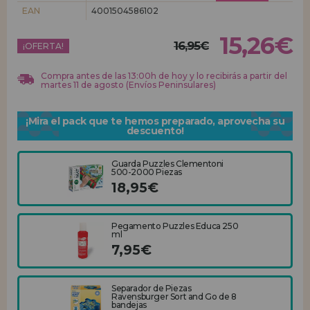
EAN
4001504586102
REGISTRO DISTRIBUIDOR
15,26€
16,95€
¡OFERTA!
Compra antes de las 13:00h de hoy y lo recibirás a partir del
martes 11 de agosto (Envíos Peninsulares)
¡Mira el pack que te hemos preparado, aprovecha su
descuento!
Guarda Puzzles Clementoni
500-2000 Piezas
18,95€
Pegamento Puzzles Educa 250
ml
7,95€
Separador de Piezas
Ravensburger Sort and Go de 8
bandejas