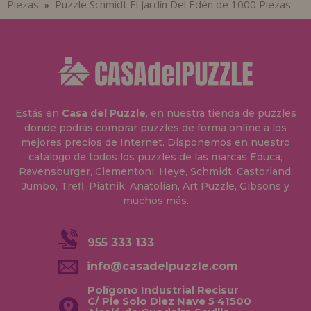
Piezas
Puzzle Schmidt El Jardín Del Edén de 1000 Piezas
»
Estás en
Casa del Puzzle
, en nuestra tienda de puzzles
donde podrás comprar puzzles de forma online a los
mejores precios de Internet. Disponemos en nuestro
catálogo de todos los puzzles de las marcas Educa,
Ravensburger, Clementoni, Heye, Schmidt, Castorland,
Jumbo, Trefl, Piatnik, Anatolian, Art Puzzle, Gibsons y
muchos más.
955 333 133
info@casadelpuzzle.com
Polígono Industrial Recisur
C/ Pie Solo Diez Nave 5 41500