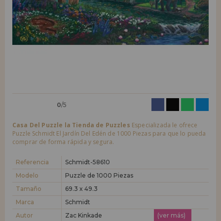
LIQUIDACIONES
Quiero registrarme como
nuevo cliente
Al crear una cuenta en casadelpuzzle.com podrás realizar tus compras
INFORMACIÓN
rápidamente en nuestra tienda virtual, revisar el estado de tus pedidos
y consultar tus operaciones anteriores.
955 333 133
¡Adelante! Te estábamos esperando.
info@casadelpuzzle.com
NUEVO CLIENTE
0
/5
Casa Del Puzzle la Tienda de Puzzles
Especializada le ofrece
Puzzle Schmidt El Jardín Del Edén de 1000 Piezas para que lo pueda
comprar de forma rápida y segura.
Quiero registrarme como
nuevo distribuidor
Referencia
Schmidt-58610
Modelo
Puzzle de 1000 Piezas
Tamaño
69.3 x 49.3
¿Eres Profesional o Empresa?. ¿Quieres vender en tu negocio
nuestros productos?. Regístrate como distribuidor y conoce nuestras
Marca
Schmidt
condiciones de ventas con descuentos especiales para la distribución.
Autor
Zac Kinkade
(ver más)
¡Adelante! Te estábamos esperando.