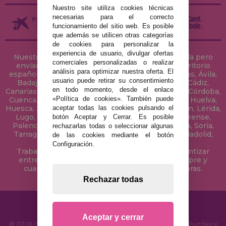
Nuestro site utiliza cookies técnicas
necesarias para el correcto
funcionamiento del sitio web. Es posible
que además se utilicen otras categorías
de cookies para personalizar la
experiencia de usuario, divulgar ofertas
Nuestra tienda de puzzles está ubicada en Sevilla pero
comerciales personalizadas o realizar
enviamos tus puzzles a cualquier ciudad del territorio
análisis para optimizar nuestra oferta. El
español: Álava, Albacete, Alicante, Almería, Asturias, Ávila,
usuario puede retirar su consentimiento
Badajoz, Baleares, Barcelona, Burgos, Cáceres, Cádiz,
en todo momento, desde el enlace
Canarias, Cantabria, Castellón, Ceuta, Ciudad Real, Córdoba,
«Política de cookies». También puede
Cuenca, Gerona, Granada, Guadalajara, Guipúzcoa, Huelva,
aceptar todas las cookies pulsando el
Huesca, Jaén, La Coruña, La Rioja, Las Palmas, Leon, Lérida,
Lugo, Madrid, Málaga, Melilla, Murcia, Navarra, Orense,
botón Aceptar y Cerrar. Es posible
Palencia, Pontevedra, Salamanca, Segovia, Sevilla, Soria,
rechazarlas todas o seleccionar algunas
Tarragona, Tenerife, Teruel, Toledo, Valencia, Valladolid,
de las cookies mediante el botón
Vizcaya, Zamora y Zaragoza.
Configuración.
Trabajamos con Stocks permanentes para garantizar
entregas rápidas en territorio peninsular, siempre y
cuando el pedido se realice antes de las 18 horas.
Rechazar todas
Aceptar y cerrar
© 2026 CasaDelPuzzle.com - Tienda Online para comprar Puzzles y