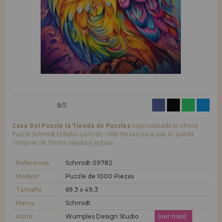
LIQUIDACIONES
Quiero registrarme como
nuevo cliente
Al crear una cuenta en casadelpuzzle.com podrás realizar tus compras
INFORMACIÓN
rápidamente en nuestra tienda virtual, revisar el estado de tus pedidos
y consultar tus operaciones anteriores.
955 333 133
¡Adelante! Te estábamos esperando.
info@casadelpuzzle.com
NUEVO CLIENTE
0
/5
Casa Del Puzzle la Tienda de Puzzles
Especializada le ofrece
Puzzle Schmidt El Búho-Loro de 1000 Piezas para que lo pueda
comprar de forma rápida y segura.
Quiero registrarme como
nuevo distribuidor
Referencia
Schmidt-59782
Modelo
Puzzle de 1000 Piezas
Tamaño
69.3 x 49.3
¿Eres Profesional o Empresa?. ¿Quieres vender en tu negocio
nuestros productos?. Regístrate como distribuidor y conoce nuestras
Marca
Schmidt
condiciones de ventas con descuentos especiales para la distribución.
Autor
Wumples Design Studio
(ver más)
¡Adelante! Te estábamos esperando.