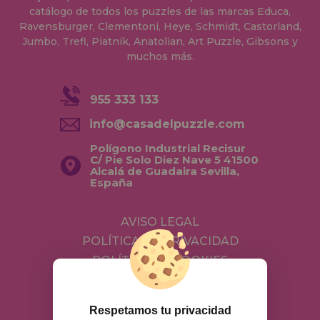
catálogo de todos los puzzles de las marcas Educa,
Ravensburger, Clementoni, Heye, Schmidt, Castorland,
Jumbo, Trefl, Piatnik, Anatolian, Art Puzzle, Gibsons y
muchos más.
955 333 133
info@casadelpuzzle.com
Polígono Industrial Recisur
C/ Pie Solo Diez Nave 5 41500
Alcalá de Guadaira Sevilla,
España
AVISO LEGAL
POLÍTICA DE PRIVACIDAD
POLÍTICA DE COOKIES
ENVÍOS Y DEVOLUCIONES
DEVOLUCIONES / DESISTIMIENTO
Respetamos tu privacidad