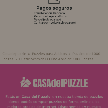
Pagos seguros
· Transferencia Bancaria
· Pago con tarjeta o Bizum
· Paypal (sobrecargo)
· Contrareembolso (sobrecargo)
Casadelpuzzle
Puzzles para Adultos
Puzzles de 1000
»
»
Piezas
Puzzle Schmidt El Búho-Loro de 1000 Piezas
»
Estás en
Casa del Puzzle
, en nuestra tienda de puzzles
donde podrás comprar puzzles de forma online a los
mejores precios de Internet. Disponemos en nuestro