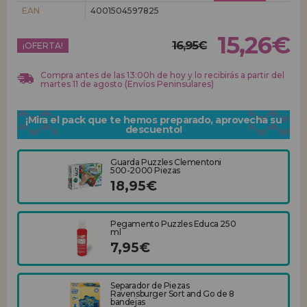
EAN
4001504597825
REGISTRO DISTRIBUIDOR
15,26€
16,95€
¡OFERTA!
Compra antes de las 13:00h de hoy y lo recibirás a partir del
martes 11 de agosto (Envíos Peninsulares)
¡Mira el pack que te hemos preparado, aprovecha su
descuento!
Guarda Puzzles Clementoni
500-2000 Piezas
18,95€
Pegamento Puzzles Educa 250
ml
7,95€
Separador de Piezas
Ravensburger Sort and Go de 8
bandejas