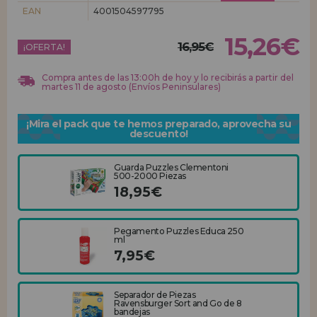
EAN
4001504597795
REGISTRO DISTRIBUIDOR
15,26€
16,95€
¡OFERTA!
Compra antes de las 13:00h de hoy y lo recibirás a partir del
martes 11 de agosto (Envíos Peninsulares)
¡Mira el pack que te hemos preparado, aprovecha su
descuento!
Guarda Puzzles Clementoni
500-2000 Piezas
18,95€
Pegamento Puzzles Educa 250
ml
7,95€
Separador de Piezas
Ravensburger Sort and Go de 8
bandejas