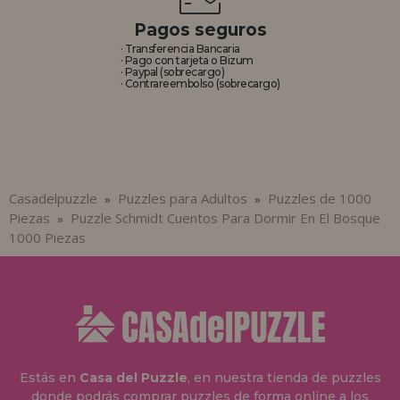
Pagos seguros
· Transferencia Bancaria
· Pago con tarjeta o Bizum
· Paypal (sobrecargo)
· Contrareembolso (sobrecargo)
Casadelpuzzle
Puzzles para Adultos
Puzzles de 1000
»
»
Piezas
Puzzle Schmidt Cuentos Para Dormir En El Bosque
»
1000 Piezas
Estás en
Casa del Puzzle
, en nuestra tienda de puzzles
donde podrás comprar puzzles de forma online a los