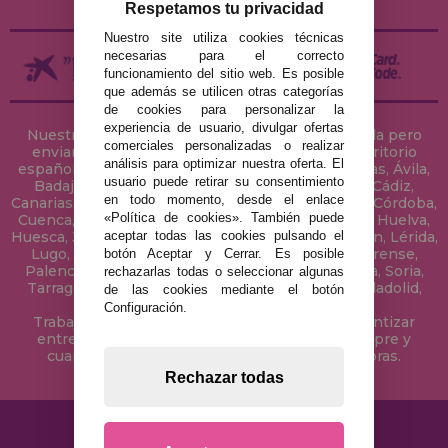
Respetamos tu privacidad
Nuestro site utiliza cookies técnicas
necesarias para el correcto
funcionamiento del sitio web. Es posible
que además se utilicen otras categorías
de cookies para personalizar la
experiencia de usuario, divulgar ofertas
Nuestra tienda de puzzles está ubicada en Sevilla pero
comerciales personalizadas o realizar
enviamos tus puzzles a cualquier ciudad del territorio
análisis para optimizar nuestra oferta. El
español: Álava, Albacete, Alicante, Almería, Asturias, Ávila,
usuario puede retirar su consentimiento
Badajoz, Baleares, Barcelona, Burgos, Cáceres, Cádiz,
en todo momento, desde el enlace
Canarias, Cantabria, Castellón, Ceuta, Ciudad Real, Córdoba,
«Política de cookies». También puede
Cuenca, Gerona, Granada, Guadalajara, Guipúzcoa, Huelva,
aceptar todas las cookies pulsando el
Huesca, Jaén, La Coruña, La Rioja, Las Palmas, Leon, Lérida,
Lugo, Madrid, Málaga, Melilla, Murcia, Navarra, Orense,
botón Aceptar y Cerrar. Es posible
Palencia, Pontevedra, Salamanca, Segovia, Sevilla, Soria,
rechazarlas todas o seleccionar algunas
Tarragona, Tenerife, Teruel, Toledo, Valencia, Valladolid,
de las cookies mediante el botón
Vizcaya, Zamora y Zaragoza.
Configuración.
Trabajamos con Stocks permanentes para garantizar
entregas rápidas en territorio peninsular, siempre y
cuando el pedido se realice antes de las 18 horas.
Rechazar todas