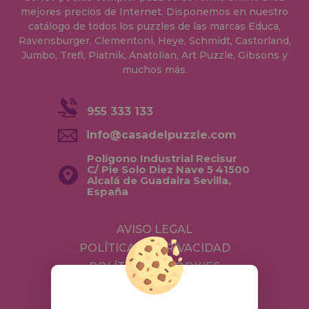
mejores precios de Internet. Disponemos en nuestro
catálogo de todos los puzzles de las marcas Educa,
Ravensburger, Clementoni, Heye, Schmidt, Castorland,
Jumbo, Trefl, Piatnik, Anatolian, Art Puzzle, Gibsons y
muchos más.
955 333 133
info@casadelpuzzle.com
Polígono Industrial Recisur
C/ Pie Solo Diez Nave 5 41500
Alcalá de Guadaira Sevilla,
España
AVISO LEGAL
POLÍTICA DE PRIVACIDAD
POLÍTICA DE COOKIES
ENVÍOS Y DEVOLUCIONES
DEVOLUCIONES / DESISTIMIENTO