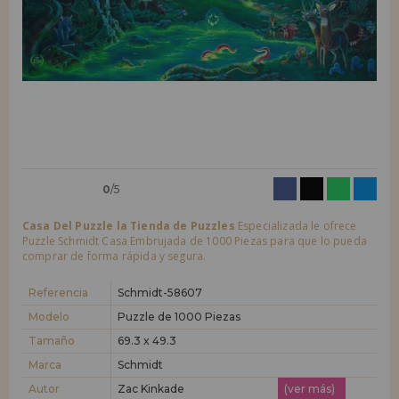
LIQUIDACIONES
Quiero registrarme como
nuevo cliente
Al crear una cuenta en casadelpuzzle.com podrás realizar tus compras
INFORMACIÓN
rápidamente en nuestra tienda virtual, revisar el estado de tus pedidos
y consultar tus operaciones anteriores.
955 333 133
¡Adelante! Te estábamos esperando.
info@casadelpuzzle.com
NUEVO CLIENTE
0
/5
Casa Del Puzzle la Tienda de Puzzles
Especializada le ofrece
Puzzle Schmidt Casa Embrujada de 1000 Piezas para que lo pueda
comprar de forma rápida y segura.
Quiero registrarme como
nuevo distribuidor
Referencia
Schmidt-58607
Modelo
Puzzle de 1000 Piezas
Tamaño
69.3 x 49.3
¿Eres Profesional o Empresa?. ¿Quieres vender en tu negocio
nuestros productos?. Regístrate como distribuidor y conoce nuestras
Marca
Schmidt
condiciones de ventas con descuentos especiales para la distribución.
Autor
Zac Kinkade
(ver más)
¡Adelante! Te estábamos esperando.