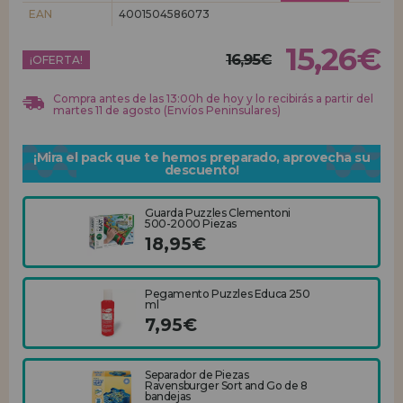
EAN
4001504586073
REGISTRO DISTRIBUIDOR
15,26€
16,95€
¡OFERTA!
Compra antes de las 13:00h de hoy y lo recibirás a partir del
martes 11 de agosto (Envíos Peninsulares)
¡Mira el pack que te hemos preparado, aprovecha su
descuento!
Guarda Puzzles Clementoni
500-2000 Piezas
18,95€
Pegamento Puzzles Educa 250
ml
7,95€
Separador de Piezas
Ravensburger Sort and Go de 8
bandejas