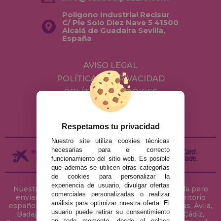
Polígono Industrial Recisur
C/ Pie Solo Diez Nave 5 41500
Alcalá de Guadaira Sevilla,
España
AVISO LEGAL
POLÍTICA DE PRIVACIDAD
POLÍTICA DE COOKIES
ENVÍOS Y DEVOLUCIONES
DEVOLUCIONES / DESISTIMIENTO
Respetamos tu privacidad
Nuestro site utiliza cookies técnicas
necesarias para el correcto
funcionamiento del sitio web. Es posible
que además se utilicen otras categorías
de cookies para personalizar la
experiencia de usuario, divulgar ofertas
Nuestra tienda de puzzles está ubicada en Sevilla pero
comerciales personalizadas o realizar
enviamos tus puzzles a cualquier ciudad del territorio
análisis para optimizar nuestra oferta. El
español: Álava, Albacete, Alicante, Almería, Asturias, Ávila,
usuario puede retirar su consentimiento
Badajoz, Baleares, Barcelona, Burgos, Cáceres, Cádiz,
en todo momento, desde el enlace