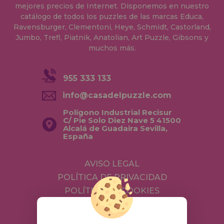
mejores precios de Internet. Disponemos en nuestro
catálogo de todos los puzzles de las marcas Educa,
Ravensburger, Clementoni, Heye, Schmidt, Castorland,
Jumbo, Trefl, Piatnik, Anatolian, Art Puzzle, Gibsons y
muchos más.
955 333 133
info@casadelpuzzle.com
Polígono Industrial Recisur
C/ Pie Solo Diez Nave 5 41500
Alcalá de Guadaira Sevilla,
España
AVISO LEGAL
POLÍTICA DE PRIVACIDAD
POLÍTICA DE COOKIES
ENVÍOS Y DEVOLUCIONES
DEVOLUCIONES / DESISTIMIENTO