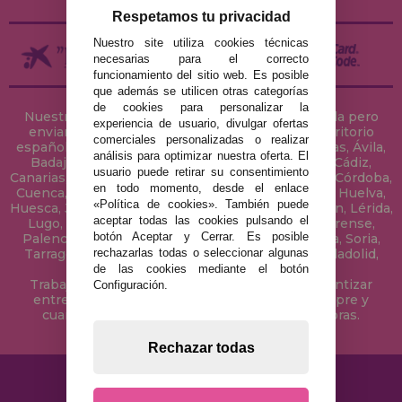
Respetamos tu privacidad
Nuestro site utiliza cookies técnicas
necesarias para el correcto
funcionamiento del sitio web. Es posible
que además se utilicen otras categorías
de cookies para personalizar la
Nuestra tienda de puzzles está ubicada en Sevilla pero
experiencia de usuario, divulgar ofertas
enviamos tus puzzles a cualquier ciudad del territorio
comerciales personalizadas o realizar
español: Álava, Albacete, Alicante, Almería, Asturias, Ávila,
análisis para optimizar nuestra oferta. El
Badajoz, Baleares, Barcelona, Burgos, Cáceres, Cádiz,
usuario puede retirar su consentimiento
Canarias, Cantabria, Castellón, Ceuta, Ciudad Real, Córdoba,
en todo momento, desde el enlace
Cuenca, Gerona, Granada, Guadalajara, Guipúzcoa, Huelva,
«Política de cookies». También puede
Huesca, Jaén, La Coruña, La Rioja, Las Palmas, Leon, Lérida,
aceptar todas las cookies pulsando el
Lugo, Madrid, Málaga, Melilla, Murcia, Navarra, Orense,
botón Aceptar y Cerrar. Es posible
Palencia, Pontevedra, Salamanca, Segovia, Sevilla, Soria,
rechazarlas todas o seleccionar algunas
Tarragona, Tenerife, Teruel, Toledo, Valencia, Valladolid,
Vizcaya, Zamora y Zaragoza.
de las cookies mediante el botón
Trabajamos con Stocks permanentes para garantizar
Configuración.
entregas rápidas en territorio peninsular, siempre y
cuando el pedido se realice antes de las 18 horas.
Rechazar todas