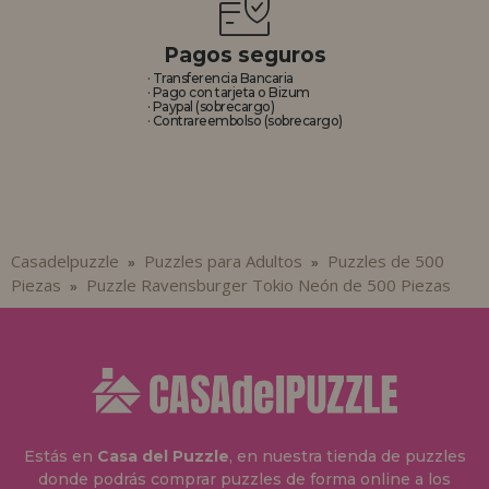
Pagos seguros
· Transferencia Bancaria
· Pago con tarjeta o Bizum
· Paypal (sobrecargo)
· Contrareembolso (sobrecargo)
Casadelpuzzle
Puzzles para Adultos
Puzzles de 500
»
»
Piezas
Puzzle Ravensburger Tokio Neón de 500 Piezas
»
Estás en
Casa del Puzzle
, en nuestra tienda de puzzles
donde podrás comprar puzzles de forma online a los