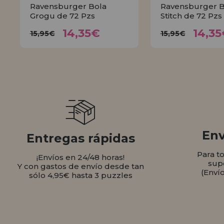
Ravensburger Bola
Ravensburger B
Grogu de 72 Pzs
Stitch de 72 Pzs
14,35€
14,
15,95€
15,95€
14,35€
14,35
15,95€
15,95€
COMPRAR
COMPR
Env
Entregas rápidas
Para t
¡Envíos en 24/48 horas!
sup
Y con gastos de envío desde tan
(Enví
sólo 4,95€ hasta 3 puzzles