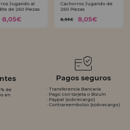
ros Jugando al
Cachorros Jugando de
ite de 260 Piezas
260 Piezas
8,05€
8,05€
8,95€
8,95€
8,05€
8,05€
8,95€
COMPRAR
COMPRAR
Pagos seguros
ntes
· Transferencia Bancaria
5% de
· Pago con tarjeta o Bizum
os en
· Paypal (sobrecargo)
· Contrareembolso (sobrecargo)