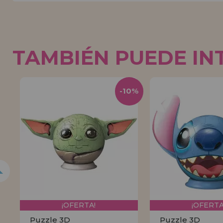
TAMBIÉN PUEDE IN
0%
-10%
¡OFERTA!
¡OFERTA
Puzzle 3D
Puzzle 3D