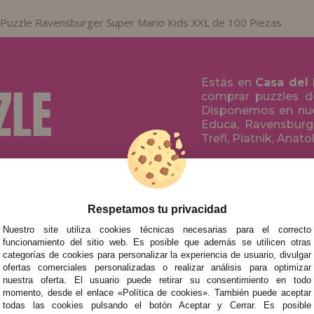
Puzzle Ravensburger Super Mario Kids XXL de 100 Piezas
Estás en
Casa del
comprar puzzles de
Disponemos en nue
Educa, Ravensburge
Trefl, Piatnik, Anat
AYUDA
POR MARCA
Respetamos tu privacidad
INFANTILES
NOVEDADES
Nuestro site utiliza cookies técnicas necesarias para el correcto
funcionamiento del sitio web. Es posible que además se utilicen otras
PARA ADULT
PROMOCIONES Y OFERTAS
categorías de cookies para personalizar la experiencia de usuario, divulgar
POR AUTOR
ofertas comerciales personalizadas o realizar análisis para optimizar
nuestra oferta. El usuario puede retirar su consentimiento en todo
ACCESORIOS
momento, desde el enlace «Política de cookies». También puede aceptar
todas las cookies pulsando el botón Aceptar y Cerrar. Es posible
JUEGOS DE 