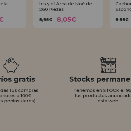
ola
Iris y el Arca de Noé de
Cachor
260 Piezas
Escond
35€
8,05€
8,95€
€
8,05€
8,95€
8,95€
AR
COMPRAR
íos gratis
Stocks permane
odas tus compras
Tenemos en STOCK el 9
eriores a 100€
los productos anunciad
os peninsulares)
esta web