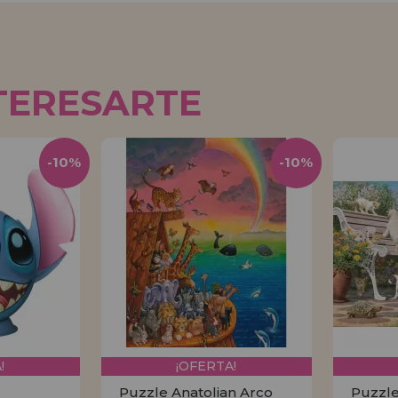
TERESARTE
-10%
-10%
!
¡OFERTA!
Puzzle Anatolian Arco
Puzzle