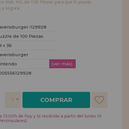
o Kids XXL de 100 Piezas para que lo pueda
 y segura.
avensburger-129928
uzzle de 100 Piezas
9 x 36
avensburger
intendo
(ver más)
005556129928
COMPRAR
 13:00h de hoy y lo recibirás a partir del lunes 10
Peninsulares)