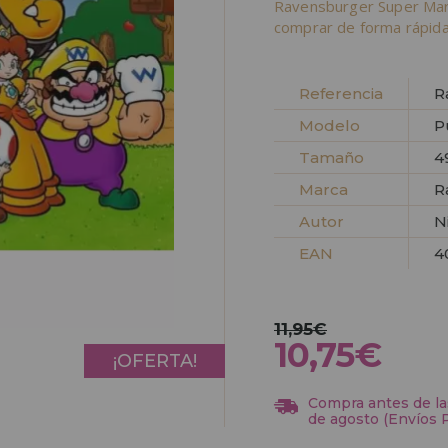
Ravensburger Super Mari
comprar de forma rápida
Referencia
R
Modelo
P
Tamaño
4
Marca
R
Autor
N
EAN
4
11,95€
10,75€
¡OFERTA!
Compra antes de las
de agosto (Envíos 