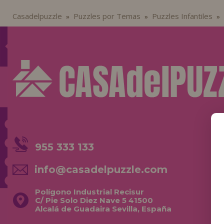
Casadelpuzzle
Puzzles por Temas
Puzzles Infantiles
»
»
»
955 333 133
info@casadelpuzzle.com
Polígono Industrial Recisur
C/ Pie Solo Diez Nave 5 41500
Alcalá de Guadaira Sevilla, España