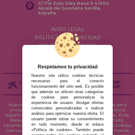
C/ Pie Solo Diez Nave 5 41500
Alcalá de Guadaira Sevilla,
España
AVISO LEGAL
POLÍTICA DE PRIVACIDAD
POLÍTICA DE COOKIES
ENVÍOS Y DEVOLUCIONES
DEVOLUCIONES / DESISTIMIENTO
Respetamos tu privacidad
Nuestro site utiliza cookies técnicas
necesarias para el correcto
funcionamiento del sitio web. Es posible
que además se utilicen otras categorías
de cookies para personalizar la
experiencia de usuario, divulgar ofertas
Nuestra tienda de puzzles está ubicada en Sevilla pero
comerciales personalizadas o realizar
enviamos tus puzzles a cualquier ciudad del territorio
análisis para optimizar nuestra oferta. El
español: Álava, Albacete, Alicante, Almería, Asturias, Ávila,
usuario puede retirar su consentimiento
Badajoz, Baleares, Barcelona, Burgos, Cáceres, Cádiz,
en todo momento, desde el enlace
Canarias, Cantabria, Castellón, Ceuta, Ciudad Real, Córdoba,
«Política de cookies». También puede
Cuenca, Gerona, Granada, Guadalajara, Guipúzcoa, Huelva,