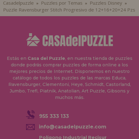
Casadelpuzzle
Puzzles por Temas
Puzzles Disney
»
»
»
Puzzle Ravensburger Stitch Progresivo de 12+16+20+24 Pzs
Estás en
Casa del Puzzle
, en nuestra tienda de puzzles
donde podrás comprar puzzles de forma online a los
mejores precios de Internet. Disponemos en nuestro
catálogo de todos los puzzles de las marcas Educa,
Ravensburger, Clementoni, Heye, Schmidt, Castorland,
Jumbo, Trefl, Piatnik, Anatolian, Art Puzzle, Gibsons y
muchos más.
955 333 133
info@casadelpuzzle.com
Polígono Industrial Recisur