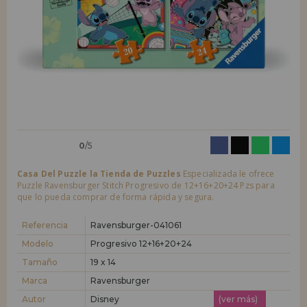
LIQUIDACIONES
Quiero registrarme como
nuevo cliente
Al crear una cuenta en casadelpuzzle.com podrás realizar tus compras
INFORMACIÓN
rápidamente en nuestra tienda virtual, revisar el estado de tus pedidos
y consultar tus operaciones anteriores.
955 333 133
¡Adelante! Te estábamos esperando.
info@casadelpuzzle.com
NUEVO CLIENTE
0
/5
Casa Del Puzzle la Tienda de Puzzles
Especializada le ofrece
Puzzle Ravensburger Stitch Progresivo de 12+16+20+24 Pzs para
que lo pueda comprar de forma rápida y segura.
Quiero registrarme como
nuevo distribuidor
Referencia
Ravensburger-041061
Modelo
Progresivo 12+16+20+24
Tamaño
19 x 14
¿Eres Profesional o Empresa?. ¿Quieres vender en tu negocio
nuestros productos?. Regístrate como distribuidor y conoce nuestras
Marca
Ravensburger
condiciones de ventas con descuentos especiales para la distribución.
Autor
Disney
(ver más)
¡Adelante! Te estábamos esperando.