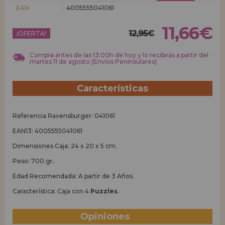
EAN
4005555041061
REGISTRO DISTRIBUIDOR
11,66€
12,95€
¡OFERTA!
Compra antes de las 13:00h de hoy y lo recibirás a partir del
martes 11 de agosto (Envíos Peninsulares)
Características
Referencia Ravensburger: 041061
EAN13: 4005555041061
Dimensiones Caja: 24 x 20 x 5 cm.
Peso: 700 gr.
Edad Recomendada: A partir de 3 Años.
Característica: Caja con 4
Puzzles
.
Opiniones
(0)