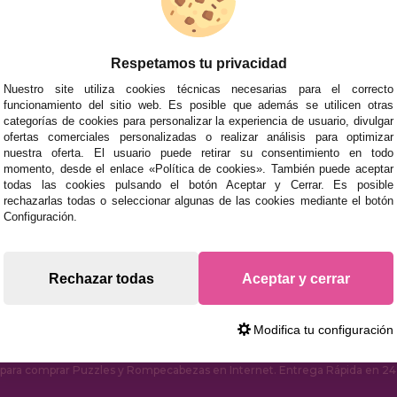
ACCESORIOS
JUEGOS DE 
Respetamos tu privacidad
Nuestro site utiliza cookies técnicas necesarias para el correcto
funcionamiento del sitio web. Es posible que además se utilicen otras
categorías de cookies para personalizar la experiencia de usuario, divulgar
ofertas comerciales personalizadas o realizar análisis para optimizar
nuestra oferta. El usuario puede retirar su consentimiento en todo
momento, desde el enlace «Política de cookies». También puede aceptar
todas las cookies pulsando el botón Aceptar y Cerrar. Es posible
rechazarlas todas o seleccionar algunas de las cookies mediante el botón
mos tus puzzles a cualquier ciudad del territorio español: Álava
Configuración.
tabria, Castellón, Ceuta, Ciudad Real, Córdoba, Cuenca, Gerona,
laga, Melilla, Murcia, Navarra, Orense, Palencia, Pontevedra, Sa
oza.
Rechazar todas
Aceptar y cerrar
s rápidas en territorio peninsular, siempre y cuando el pedido
Modifica tu configuración
ara comprar Puzzles y Rompecabezas en Internet. Entrega Rápida en 24 