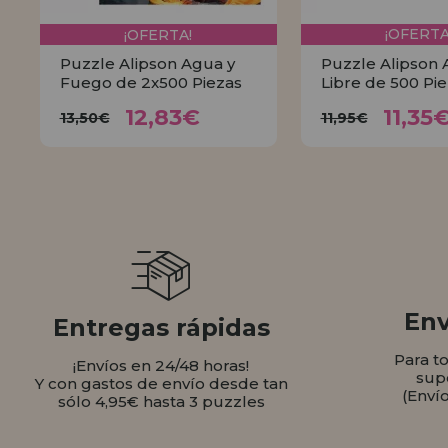
¡OFERTA!
¡OFERTA
Puzzle Alipson Agua y
Puzzle Alipson A
Fuego de 2x500 Piezas
Libre de 500 Pi
12,83€
11,
13,50€
11,95€
12,83€
11,35
13,50€
11,95€
COMPRAR
COMPR
Env
Entregas rápidas
Para t
¡Envíos en 24/48 horas!
sup
Y con gastos de envío desde tan
(Enví
sólo 4,95€ hasta 3 puzzles