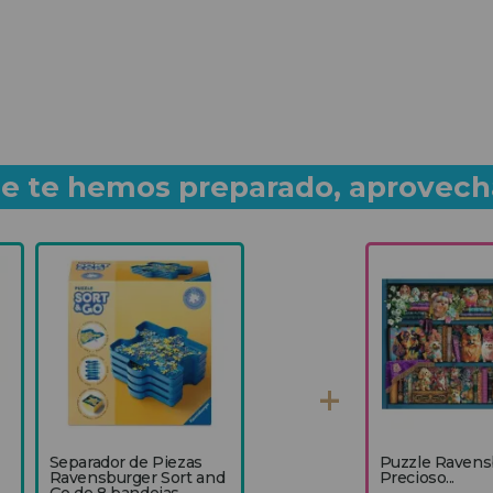
que te hemos preparado, aprovech
Separador de Piezas
Puzzle Ravens
Ravensburger Sort and
Precioso...
Go de 8 bandejas