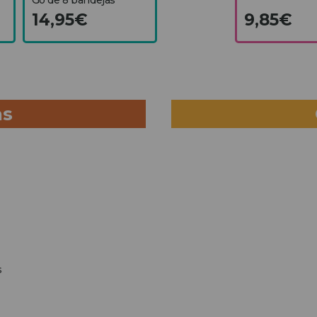
14,95€
9,85€
as
s