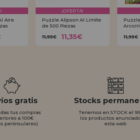
!
¡OFERTA!
l Aire
Puzzle Alipson Al Límite
Puzzle
ezas
de 500 Piezas
Arcoír
35€
11,35€
11,95€
€
11,35€
11,95€
11,95€
AR
COMPRAR
íos gratis
Stocks permane
odas tus compras
Tenemos en STOCK el 9
eriores a 100€
los productos anunciad
os peninsulares)
esta web