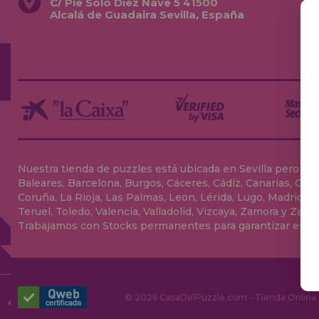
C/ Pie Solo Diez Nave 5 41500
Alcalá de Guadaira Sevilla, España
Nuestra tienda de puzzles está ubicada en Sevilla pero envia
Baleares, Barcelona, Burgos, Cáceres, Cádiz, Canarias, Can
Coruña, La Rioja, Las Palmas, Leon, Lérida, Lugo, Madrid, Má
Teruel, Toledo, Valencia, Valladolid, Vizcaya, Zamora y Zarag
Trabajamos con Stocks permanentes para garantizar entrega
© 2026 CasaDelPuzzle.com - Tienda Online p