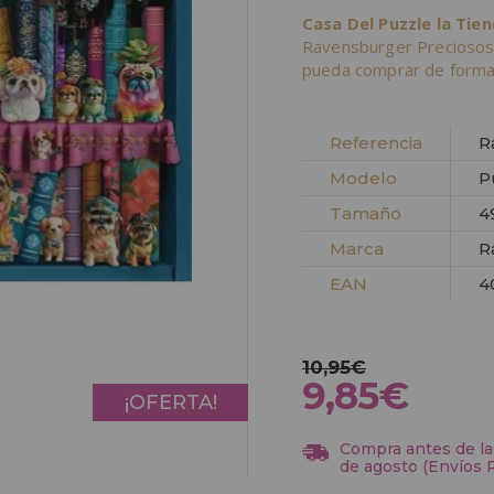
Casa Del Puzzle la Tie
Ravensburger Preciosos 
pueda comprar de forma 
Referencia
R
Modelo
P
Tamaño
4
Marca
R
EAN
4
10,95€
9,85€
¡OFERTA!
Compra antes de las
de agosto (Envíos 