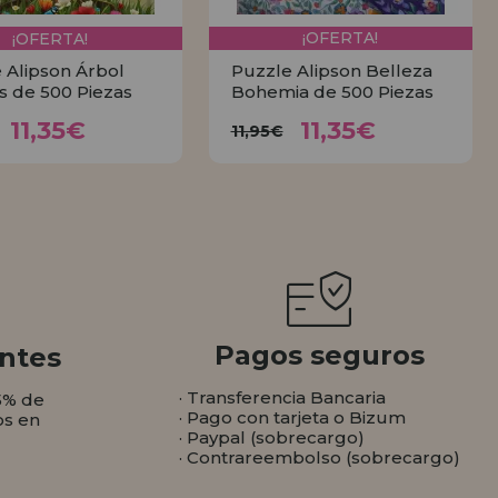
¡OFERTA!
¡OFERTA!
 Alipson Árbol
Puzzle Alipson Belleza
is de 500 Piezas
Bohemia de 500 Piezas
11,35€
11,35€
11,95€
11,95€
11,35€
11,35€
11,95€
COMPRAR
COMPRAR
Pagos seguros
ntes
· Transferencia Bancaria
5% de
· Pago con tarjeta o Bizum
os en
· Paypal (sobrecargo)
· Contrareembolso (sobrecargo)