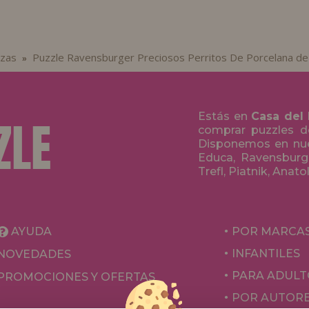
ezas
Puzzle Ravensburger Preciosos Perritos De Porcelana d
»
Estás en
Casa del
comprar puzzles de
Disponemos en nue
Educa, Ravensburge
Trefl, Piatnik, Anat
AYUDA
POR MARCA
INFANTILES
NOVEDADES
PARA ADULT
PROMOCIONES Y OFERTAS
POR AUTOR