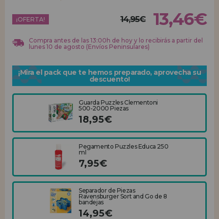
13,46€
14,95€
REGISTRO DISTRIBUIDOR
¡OFERTA!
Compra antes de las 13:00h de hoy y lo recibirás a partir del
lunes 10 de agosto (Envíos Peninsulares)
¡Mira el pack que te hemos preparado, aprovecha su
descuento!
Guarda Puzzles Clementoni
500-2000 Piezas
18,95€
Pegamento Puzzles Educa 250
ml
7,95€
Separador de Piezas
Ravensburger Sort and Go de 8
bandejas
14,95€