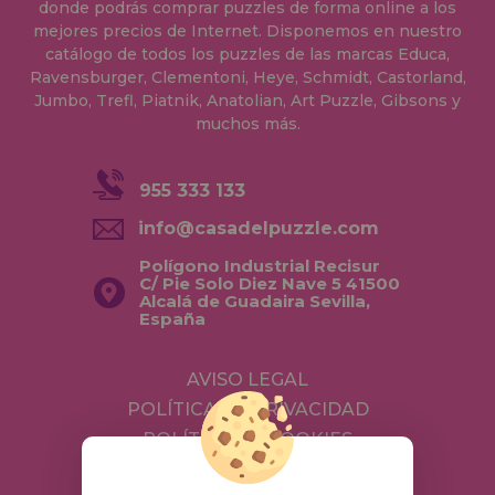
donde podrás comprar puzzles de forma online a los
mejores precios de Internet. Disponemos en nuestro
catálogo de todos los puzzles de las marcas Educa,
Ravensburger, Clementoni, Heye, Schmidt, Castorland,
Jumbo, Trefl, Piatnik, Anatolian, Art Puzzle, Gibsons y
muchos más.
955 333 133
info@casadelpuzzle.com
Polígono Industrial Recisur
C/ Pie Solo Diez Nave 5 41500
Alcalá de Guadaira Sevilla,
España
AVISO LEGAL
POLÍTICA DE PRIVACIDAD
POLÍTICA DE COOKIES
ENVÍOS Y DEVOLUCIONES