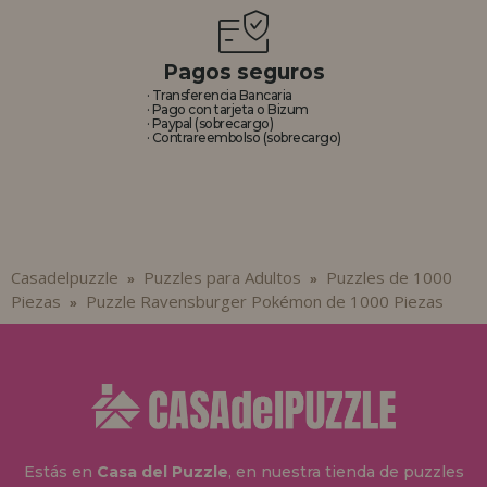
Pagos seguros
· Transferencia Bancaria
· Pago con tarjeta o Bizum
· Paypal (sobrecargo)
· Contrareembolso (sobrecargo)
Casadelpuzzle
Puzzles para Adultos
Puzzles de 1000
»
»
Piezas
Puzzle Ravensburger Pokémon de 1000 Piezas
»
Estás en
Casa del Puzzle
, en nuestra tienda de puzzles