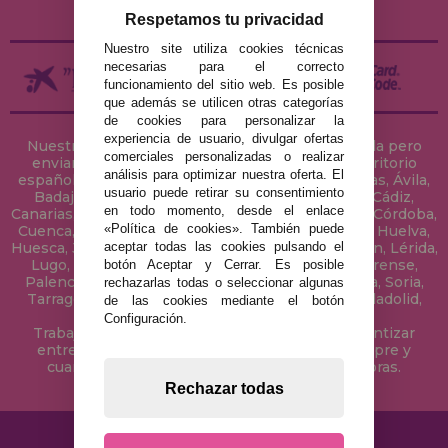
DEVOLUCIONES / DESISTIMIENTO
Respetamos tu privacidad
Nuestro site utiliza cookies técnicas
necesarias para el correcto
funcionamiento del sitio web. Es posible
que además se utilicen otras categorías
de cookies para personalizar la
experiencia de usuario, divulgar ofertas
Nuestra tienda de puzzles está ubicada en Sevilla pero
comerciales personalizadas o realizar
enviamos tus puzzles a cualquier ciudad del territorio
análisis para optimizar nuestra oferta. El
español: Álava, Albacete, Alicante, Almería, Asturias, Ávila,
usuario puede retirar su consentimiento
Badajoz, Baleares, Barcelona, Burgos, Cáceres, Cádiz,
en todo momento, desde el enlace
Canarias, Cantabria, Castellón, Ceuta, Ciudad Real, Córdoba,
«Política de cookies». También puede
Cuenca, Gerona, Granada, Guadalajara, Guipúzcoa, Huelva,
aceptar todas las cookies pulsando el
Huesca, Jaén, La Coruña, La Rioja, Las Palmas, Leon, Lérida,
Lugo, Madrid, Málaga, Melilla, Murcia, Navarra, Orense,
botón Aceptar y Cerrar. Es posible
Palencia, Pontevedra, Salamanca, Segovia, Sevilla, Soria,
rechazarlas todas o seleccionar algunas
Tarragona, Tenerife, Teruel, Toledo, Valencia, Valladolid,
de las cookies mediante el botón
Vizcaya, Zamora y Zaragoza.
Configuración.
Trabajamos con Stocks permanentes para garantizar
entregas rápidas en territorio peninsular, siempre y
cuando el pedido se realice antes de las 18 horas.
Rechazar todas