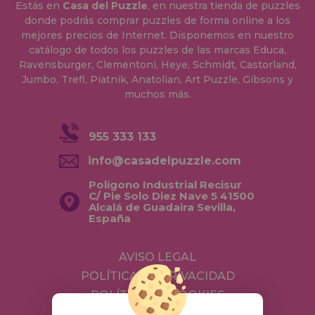
Estás en
Casa del Puzzle
, en nuestra tienda de puzzles
donde podrás comprar puzzles de forma online a los
mejores precios de Internet. Disponemos en nuestro
catálogo de todos los puzzles de las marcas Educa,
Ravensburger, Clementoni, Heye, Schmidt, Castorland,
Jumbo, Trefl, Piatnik, Anatolian, Art Puzzle, Gibsons y
muchos más.
955 333 133
info@casadelpuzzle.com
Polígono Industrial Recisur
C/ Pie Solo Diez Nave 5 41500
Alcalá de Guadaira Sevilla,
España
AVISO LEGAL
POLÍTICA DE PRIVACIDAD
POLÍTICA DE COOKIES
ENVÍOS Y DEVOLUCIONES