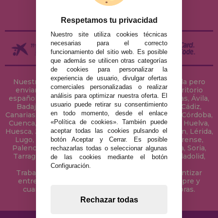
DEVOLUCIONES / DESISTIMIENTO
Respetamos tu privacidad
Nuestro site utiliza cookies técnicas
necesarias para el correcto
funcionamiento del sitio web. Es posible
que además se utilicen otras categorías
de cookies para personalizar la
experiencia de usuario, divulgar ofertas
Nuestra tienda de puzzles está ubicada en Sevilla pero
comerciales personalizadas o realizar
enviamos tus puzzles a cualquier ciudad del territorio
análisis para optimizar nuestra oferta. El
español: Álava, Albacete, Alicante, Almería, Asturias, Ávila,
usuario puede retirar su consentimiento
Badajoz, Baleares, Barcelona, Burgos, Cáceres, Cádiz,
en todo momento, desde el enlace
Canarias, Cantabria, Castellón, Ceuta, Ciudad Real, Córdoba,
«Política de cookies». También puede
Cuenca, Gerona, Granada, Guadalajara, Guipúzcoa, Huelva,
aceptar todas las cookies pulsando el
Huesca, Jaén, La Coruña, La Rioja, Las Palmas, Leon, Lérida,
Lugo, Madrid, Málaga, Melilla, Murcia, Navarra, Orense,
botón Aceptar y Cerrar. Es posible
Palencia, Pontevedra, Salamanca, Segovia, Sevilla, Soria,
rechazarlas todas o seleccionar algunas
Tarragona, Tenerife, Teruel, Toledo, Valencia, Valladolid,
de las cookies mediante el botón
Vizcaya, Zamora y Zaragoza.
Configuración.
Trabajamos con Stocks permanentes para garantizar
entregas rápidas en territorio peninsular, siempre y
cuando el pedido se realice antes de las 18 horas.
Rechazar todas