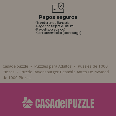
Pagos seguros
· Transferencia Bancaria
· Pago con tarjeta o Bizum
· Paypal (sobrecargo)
· Contrareembolso (sobrecargo)
Casadelpuzzle
Puzzles para Adultos
Puzzles de 1000
»
»
Piezas
Puzzle Ravensburger Pesadilla Antes De Navidad
»
de 1000 Piezas