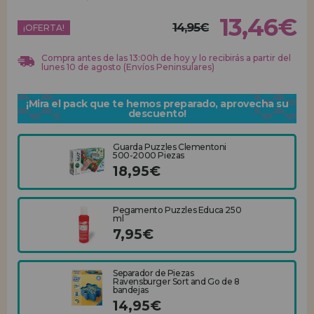
13,46€
14,95€
REGISTRO DISTRIBUIDOR
¡OFERTA!
Compra antes de las 13:00h de hoy y lo recibirás a partir del
lunes 10 de agosto (Envíos Peninsulares)
¡Mira el pack que te hemos preparado, aprovecha su
descuento!
Guarda Puzzles Clementoni
500-2000 Piezas
18,95€
Pegamento Puzzles Educa 250
ml
7,95€
Separador de Piezas
Ravensburger Sort and Go de 8
bandejas
14,95€