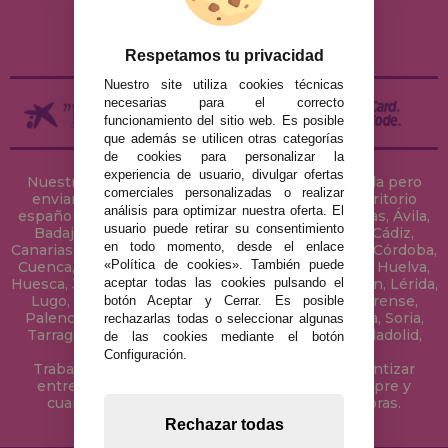
ENVÍOS Y DEVOLUCIONES
DEVOLUCIONES / DESISTIMIENTO
Respetamos tu privacidad
Nuestro site utiliza cookies técnicas
necesarias para el correcto
funcionamiento del sitio web. Es posible
que además se utilicen otras categorías
de cookies para personalizar la
experiencia de usuario, divulgar ofertas
Nuestra tienda de puzzles está ubicada en Sevilla pero
comerciales personalizadas o realizar
enviamos tus puzzles a cualquier ciudad del territorio
análisis para optimizar nuestra oferta. El
español: Álava, Albacete, Alicante, Almería, Asturias, Ávila,
usuario puede retirar su consentimiento
Badajoz, Baleares, Barcelona, Burgos, Cáceres, Cádiz,
en todo momento, desde el enlace
Canarias, Cantabria, Castellón, Ceuta, Ciudad Real, Córdoba,
«Política de cookies». También puede
Cuenca, Gerona, Granada, Guadalajara, Guipúzcoa, Huelva,
aceptar todas las cookies pulsando el
Huesca, Jaén, La Coruña, La Rioja, Las Palmas, Leon, Lérida,
Lugo, Madrid, Málaga, Melilla, Murcia, Navarra, Orense,
botón Aceptar y Cerrar. Es posible
Palencia, Pontevedra, Salamanca, Segovia, Sevilla, Soria,
rechazarlas todas o seleccionar algunas
Tarragona, Tenerife, Teruel, Toledo, Valencia, Valladolid,
de las cookies mediante el botón
Vizcaya, Zamora y Zaragoza.
Configuración.
Trabajamos con Stocks permanentes para garantizar
entregas rápidas en territorio peninsular, siempre y
cuando el pedido se realice antes de las 18 horas.
Rechazar todas