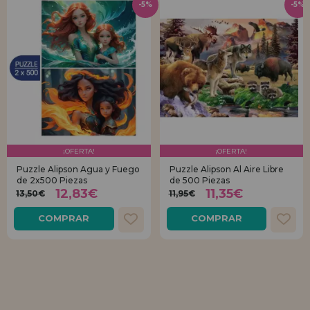
-5%
-5%
¡OFERTA!
¡OFERTA!
Puzzle Alipson Agua y Fuego
Puzzle Alipson Al Aire Libre
de 2x500 Piezas
de 500 Piezas
12,83€
11,35€
13,50€
11,95€
COMPRAR
COMPRAR