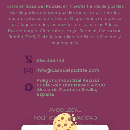
Estás en
Casa del Puzzle
, en nuestra tienda de puzzles
donde podrás comprar puzzles de forma online a los
mejores precios de Internet. Disponemos en nuestro
catálogo de todos los puzzles de las marcas Educa,
Ravensburger, Clementoni, Heye, Schmidt, Castorland,
Jumbo, Trefl, Piatnik, Anatolian, Art Puzzle, Gibsons y
muchos más.
955 333 133
info@casadelpuzzle.com
Polígono Industrial Recisur
C/ Pie Solo Diez Nave 5 41500
Alcalá de Guadaira Sevilla,
España
AVISO LEGAL
POLÍTICA DE PRIVACIDAD
POLÍTICA DE COOKIES