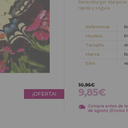
Ravensburger Mariposa 
rápida y segura.
Referencia
R
Modelo
P
Tamaño
4
Marca
R
EAN
4
10,95€
9,85€
¡OFERTA!
Compra antes de las
de agosto (Envíos 