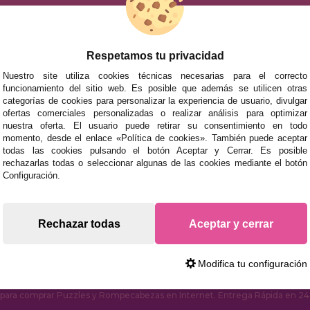
ACCESORIOS
JUEGOS DE 
Respetamos tu privacidad
Nuestro site utiliza cookies técnicas necesarias para el correcto
funcionamiento del sitio web. Es posible que además se utilicen otras
categorías de cookies para personalizar la experiencia de usuario, divulgar
ofertas comerciales personalizadas o realizar análisis para optimizar
nuestra oferta. El usuario puede retirar su consentimiento en todo
momento, desde el enlace «Política de cookies». También puede aceptar
todas las cookies pulsando el botón Aceptar y Cerrar. Es posible
rechazarlas todas o seleccionar algunas de las cookies mediante el botón
mos tus puzzles a cualquier ciudad del territorio español: Álava
Configuración.
tabria, Castellón, Ceuta, Ciudad Real, Córdoba, Cuenca, Gerona,
laga, Melilla, Murcia, Navarra, Orense, Palencia, Pontevedra, Sa
oza.
Rechazar todas
Aceptar y cerrar
s rápidas en territorio peninsular, siempre y cuando el pedido
Modifica tu configuración
ara comprar Puzzles y Rompecabezas en Internet. Entrega Rápida en 24 