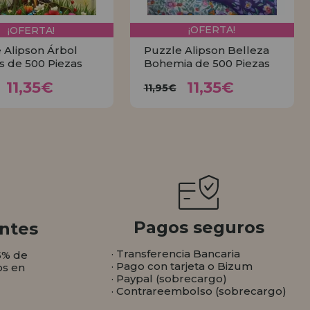
¡OFERTA!
¡OFERTA!
 Alipson Árbol
Puzzle Alipson Belleza
is de 500 Piezas
Bohemia de 500 Piezas
11,35€
11,35€
11,95€
11,95€
11,35€
11,35€
11,95€
COMPRAR
COMPRAR
Pagos seguros
ntes
· Transferencia Bancaria
5% de
· Pago con tarjeta o Bizum
os en
· Paypal (sobrecargo)
· Contrareembolso (sobrecargo)