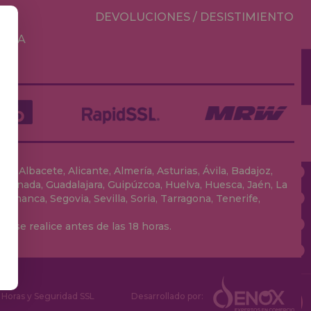
DEVOLUCIONES / DESISTIMIENTO
MESA
, Albacete, Alicante, Almería, Asturias, Ávila, Badajoz,
 Granada, Guadalajara, Guipúzcoa, Huelva, Huesca, Jaén, La
lamanca, Segovia, Sevilla, Soria, Tarragona, Tenerife,
 se realice antes de las 18 horas.
Horas y Seguridad SSL
Desarrollado por: