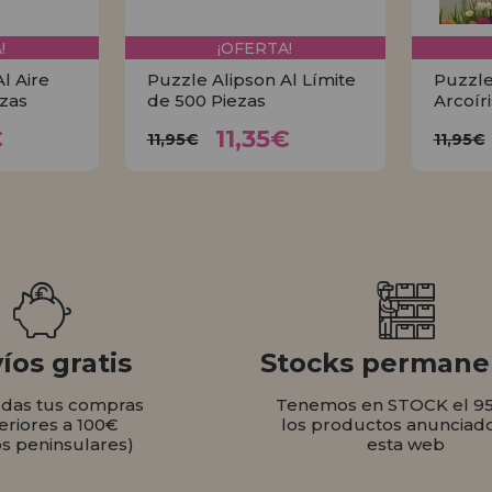
!
¡OFERTA!
l Aire
Puzzle Alipson Al Límite
Puzzle
ezas
de 500 Piezas
Arcoír
35€
11,35€
11,95€
€
11,35€
11,95€
11,95€
AR
COMPRAR
íos gratis
Stocks permane
odas tus compras
Tenemos en STOCK el 9
eriores a 100€
los productos anunciad
os peninsulares)
esta web