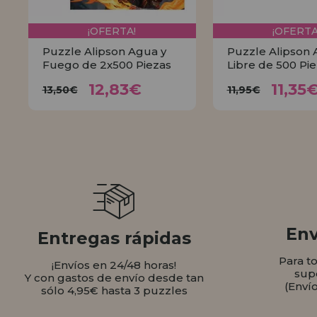
¡OFERTA!
¡OFERTA
Puzzle Alipson Agua y
Puzzle Alipson A
Fuego de 2x500 Piezas
Libre de 500 Pi
12,83€
11,
13,50€
11,95€
12,83€
11,35
13,50€
11,95€
COMPRAR
COMPR
Env
Entregas rápidas
Para t
¡Envíos en 24/48 horas!
sup
Y con gastos de envío desde tan
(Enví
sólo 4,95€ hasta 3 puzzles