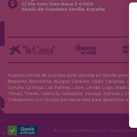
C/ Pie Solo Diez Nave 5 41500
Alcalá de Guadaira Sevilla, España
Nuestra tienda de puzzles está ubicada en Sevilla pero envia
Baleares, Barcelona, Burgos, Cáceres, Cádiz, Canarias, Can
Coruña, La Rioja, Las Palmas, Leon, Lérida, Lugo, Madrid, Má
Teruel, Toledo, Valencia, Valladolid, Vizcaya, Zamora y Zarag
Trabajamos con Stocks permanentes para garantizar entrega
© 2026 CasaDelPuzzle.com - Tienda Online p