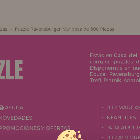
ezas
Puzzle Ravensburger Mariposa de 500 Piezas
»
Estás en
Casa del
comprar puzzles de
Disponemos en nue
Educa, Ravensburge
Trefl, Piatnik, Anat
AYUDA
POR MARCA
INFANTILES
NOVEDADES
PARA ADULT
PROMOCIONES Y OFERTAS
POR AUTOR