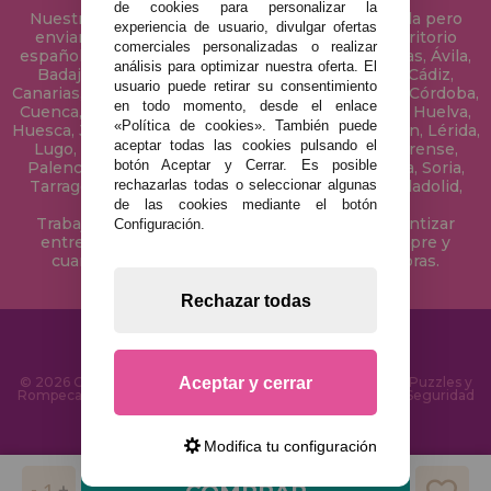
de cookies para personalizar la
Nuestra tienda de puzzles está ubicada en Sevilla pero
experiencia de usuario, divulgar ofertas
enviamos tus puzzles a cualquier ciudad del territorio
comerciales personalizadas o realizar
español: Álava, Albacete, Alicante, Almería, Asturias, Ávila,
análisis para optimizar nuestra oferta. El
Badajoz, Baleares, Barcelona, Burgos, Cáceres, Cádiz,
usuario puede retirar su consentimiento
Canarias, Cantabria, Castellón, Ceuta, Ciudad Real, Córdoba,
en todo momento, desde el enlace
Cuenca, Gerona, Granada, Guadalajara, Guipúzcoa, Huelva,
«Política de cookies». También puede
Huesca, Jaén, La Coruña, La Rioja, Las Palmas, Leon, Lérida,
aceptar todas las cookies pulsando el
Lugo, Madrid, Málaga, Melilla, Murcia, Navarra, Orense,
botón Aceptar y Cerrar. Es posible
Palencia, Pontevedra, Salamanca, Segovia, Sevilla, Soria,
rechazarlas todas o seleccionar algunas
Tarragona, Tenerife, Teruel, Toledo, Valencia, Valladolid,
Vizcaya, Zamora y Zaragoza.
de las cookies mediante el botón
Trabajamos con Stocks permanentes para garantizar
Configuración.
entregas rápidas en territorio peninsular, siempre y
cuando el pedido se realice antes de las 18 horas.
Rechazar todas
Aceptar y cerrar
© 2026 CasaDelPuzzle.com - Tienda Online para comprar Puzzles y
Rompecabezas en Internet. Entrega Rápida en 24 Horas y Seguridad
SSL
Modifica tu configuración