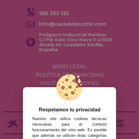
955 333 133
info@casadelpuzzle.com
Polígono Industrial Recisur
C/ Pie Solo Diez Nave 5 41500
Alcalá de Guadaira Sevilla,
España
AVISO LEGAL
POLÍTICA DE PRIVACIDAD
POLÍTICA DE COOKIES
ENVÍOS Y DEVOLUCIONES
DEVOLUCIONES / DESISTIMIENTO
Respetamos tu privacidad
Nuestro site utiliza cookies técnicas
necesarias para el correcto
funcionamiento del sitio web. Es posible
que además se utilicen otras categorías