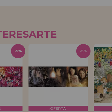
TERESARTE
-5%
-5%
!
¡OFERTA!