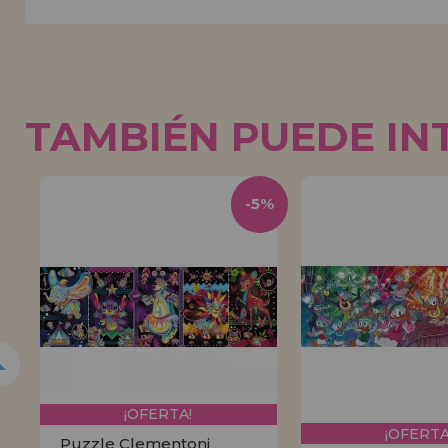
TAMBIÉN PUEDE IN
5%
-5%
¡OFERTA!
¡OFERTA
Puzzle Clementoni