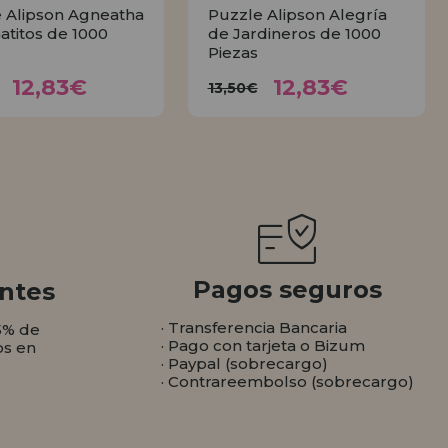
 Alipson Agneatha
Puzzle Alipson Alegría
Gatitos de 1000
de Jardineros de 1000
Piezas
12,83€
12,83€
3,50€
13,50€
12,83€
12,83€
13,50€
COMPRAR
COMPRAR
Pagos seguros
ntes
· Transferencia Bancaria
5% de
· Pago con tarjeta o Bizum
os en
· Paypal (sobrecargo)
· Contrareembolso (sobrecargo)