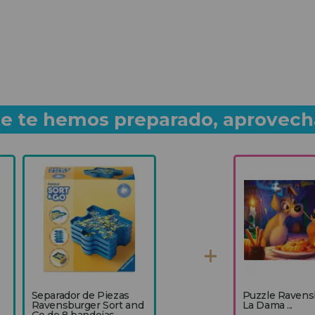
que te hemos preparado, aprovech
Separador de Piezas
Puzzle Ravens
Ravensburger Sort and
La Dama ...
Go de 8 bandejas