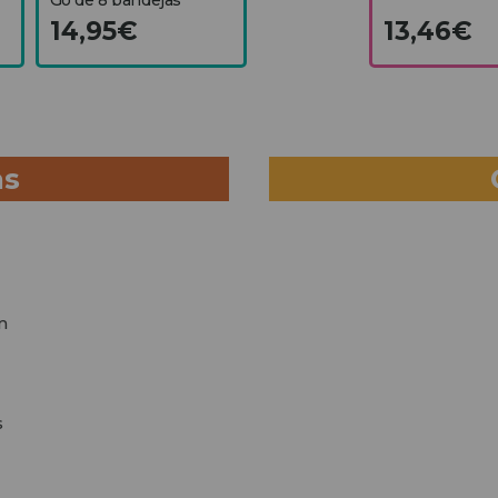
14,95€
13,46€
as
m
s