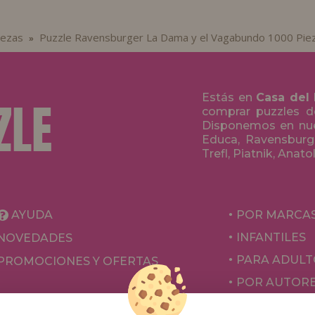
iezas
Puzzle Ravensburger La Dama y el Vagabundo 1000 Pie
»
Estás en
Casa del
comprar puzzles de
Disponemos en nue
Educa, Ravensburge
Trefl, Piatnik, Anat
AYUDA
POR MARCA
INFANTILES
NOVEDADES
PARA ADULT
PROMOCIONES Y OFERTAS
POR AUTOR
ACCESORIOS