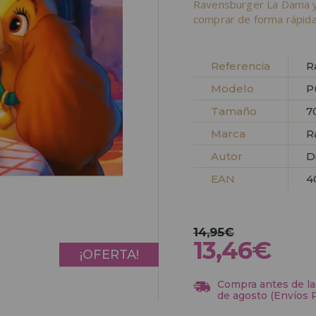
Ravensburger La Dama y
comprar de forma rápida
Referencia
R
Modelo
P
Tamaño
7
Marca
R
Autor
D
EAN
4
14,95€
13,46€
¡OFERTA!
Compra antes de las
de agosto (Envíos 