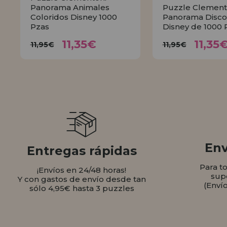
Panorama Animales
Puzzle Clement
Coloridos Disney 1000
Panorama Disco
Pzas
Disney de 1000 
11,35€
11,
11,95€
11,95€
11,35€
11,35
11,95€
11,95€
COMPRAR
COMPR
Env
Entregas rápidas
Para t
¡Envíos en 24/48 horas!
sup
Y con gastos de envío desde tan
(Enví
sólo 4,95€ hasta 3 puzzles