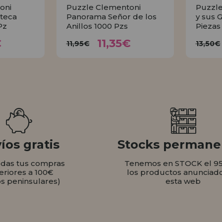
oni
Puzzle Clementoni
Puzzle
teca
Panorama Señor de los
y sus 
Pz
Anillos 1000 Pzs
Piezas
35€
11,35€
11,95€
1
€
11,35€
11,95€
13,50€
AR
COMPRAR
íos gratis
Stocks permane
odas tus compras
Tenemos en STOCK el 9
eriores a 100€
los productos anunciad
os peninsulares)
esta web