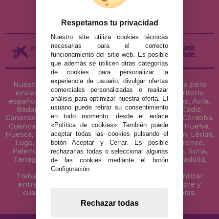
ENVÍOS Y DEVOLUCIONES
DEVOLUCIONES / DESISTIMIENTO
Respetamos tu privacidad
Nuestro site utiliza cookies técnicas
necesarias para el correcto
funcionamiento del sitio web. Es posible
que además se utilicen otras categorías
de cookies para personalizar la
experiencia de usuario, divulgar ofertas
Nuestra tienda de puzzles está ubicada en Sevilla pero
comerciales personalizadas o realizar
enviamos tus puzzles a cualquier ciudad del territorio
análisis para optimizar nuestra oferta. El
español: Álava, Albacete, Alicante, Almería, Asturias, Ávila,
usuario puede retirar su consentimiento
Badajoz, Baleares, Barcelona, Burgos, Cáceres, Cádiz,
en todo momento, desde el enlace
Canarias, Cantabria, Castellón, Ceuta, Ciudad Real, Córdoba,
«Política de cookies». También puede
Cuenca, Gerona, Granada, Guadalajara, Guipúzcoa, Huelva,
aceptar todas las cookies pulsando el
Huesca, Jaén, La Coruña, La Rioja, Las Palmas, Leon, Lérida,
Lugo, Madrid, Málaga, Melilla, Murcia, Navarra, Orense,
botón Aceptar y Cerrar. Es posible
Palencia, Pontevedra, Salamanca, Segovia, Sevilla, Soria,
rechazarlas todas o seleccionar algunas
Tarragona, Tenerife, Teruel, Toledo, Valencia, Valladolid,
de las cookies mediante el botón
Vizcaya, Zamora y Zaragoza.
Configuración.
Trabajamos con Stocks permanentes para garantizar
entregas rápidas en territorio peninsular, siempre y
cuando el pedido se realice antes de las 18 horas.
Rechazar todas