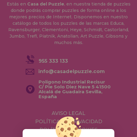
Estás en
Casa del Puzzle
, en nuestra tienda de puzzles
donde podrás comprar puzzles de forma online a los
mejores precios de Internet. Disponemos en nuestro
catálogo de todos los puzzles de las marcas Educa,
Ravensburger, Clementoni, Heye, Schmidt, Castorland,
Jumbo, Trefl, Piatnik, Anatolian, Art Puzzle, Gibsons y
muchos más.
955 333 133
info@casadelpuzzle.com
Polígono Industrial Recisur
C/ Pie Solo Diez Nave 5 41500
Alcalá de Guadaira Sevilla,
España
AVISO LEGAL
POLÍTICA DE PRIVACIDAD
POLÍTICA DE COOKIES