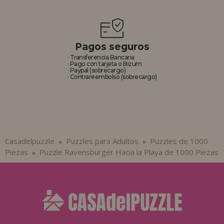
Pagos seguros
· Transferencia Bancaria
· Pago con tarjeta o Bizum
· Paypal (sobrecargo)
· Contrareembolso (sobrecargo)
Casadelpuzzle
Puzzles para Adultos
Puzzles de 1000
»
»
Piezas
Puzzle Ravensburger Hacia la Playa de 1000 Piezas
»