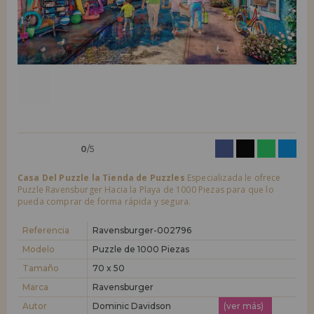
LIQUIDACIONES
Quiero registrarme como
nuevo cliente
Al crear una cuenta en casadelpuzzle.com podrás realizar tus compras
INFORMACIÓN
rápidamente en nuestra tienda virtual, revisar el estado de tus pedidos
y consultar tus operaciones anteriores.
955 333 133
¡Adelante! Te estábamos esperando.
info@casadelpuzzle.com
NUEVO CLIENTE
0
/5
Casa Del Puzzle la Tienda de Puzzles
Especializada le ofrece
Puzzle Ravensburger Hacia la Playa de 1000 Piezas para que lo
pueda comprar de forma rápida y segura.
Quiero registrarme como
nuevo distribuidor
Referencia
Ravensburger-002796
Modelo
Puzzle de 1000 Piezas
Tamaño
70 x 50
¿Eres Profesional o Empresa?. ¿Quieres vender en tu negocio
nuestros productos?. Regístrate como distribuidor y conoce nuestras
Marca
Ravensburger
condiciones de ventas con descuentos especiales para la distribución.
Autor
Dominic Davidson
(ver más)
¡Adelante! Te estábamos esperando.