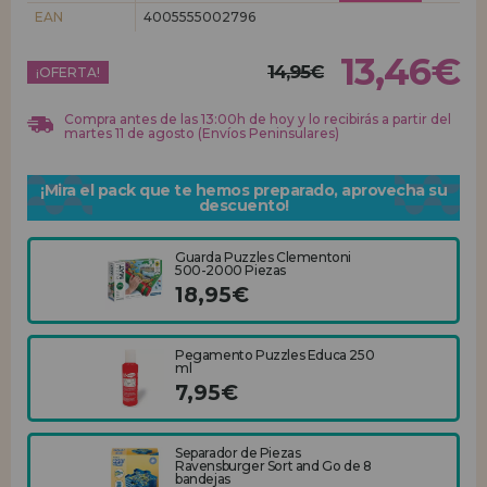
EAN
4005555002796
REGISTRO DISTRIBUIDOR
13,46€
14,95€
¡OFERTA!
Compra antes de las 13:00h de hoy y lo recibirás a partir del
martes 11 de agosto (Envíos Peninsulares)
¡Mira el pack que te hemos preparado, aprovecha su
descuento!
Guarda Puzzles Clementoni
500-2000 Piezas
18,95€
Pegamento Puzzles Educa 250
ml
7,95€
Separador de Piezas
Ravensburger Sort and Go de 8
bandejas