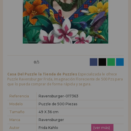
LIQUIDACIONES
Quiero registrarme como
nuevo cliente
Al crear una cuenta en casadelpuzzle.com podrás realizar tus compras
INFORMACIÓN
rápidamente en nuestra tienda virtual, revisar el estado de tus pedidos
y consultar tus operaciones anteriores.
955 333 133
¡Adelante! Te estábamos esperando.
info@casadelpuzzle.com
NUEVO CLIENTE
0
/5
Casa Del Puzzle la Tienda de Puzzles
Especializada le ofrece
Puzzle Ravensburger Frida, Imaginación Floreciente de 500 Pzs para
que lo pueda comprar de forma rápida y segura.
Quiero registrarme como
nuevo distribuidor
Referencia
Ravensburger-017363
Modelo
Puzzle de 500 Piezas
Tamaño
49 X 36 cm
¿Eres Profesional o Empresa?. ¿Quieres vender en tu negocio
nuestros productos?. Regístrate como distribuidor y conoce nuestras
Marca
Ravensburger
condiciones de ventas con descuentos especiales para la distribución.
Autor
Frida Kahlo
(ver más)
¡Adelante! Te estábamos esperando.