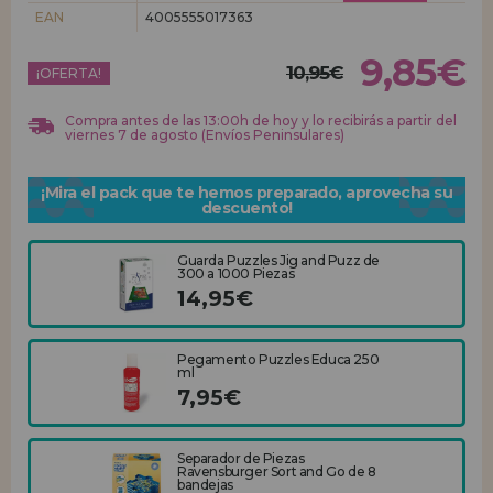
EAN
4005555017363
REGISTRO DISTRIBUIDOR
9,85€
10,95€
¡OFERTA!
Compra antes de las 13:00h de hoy y lo recibirás a partir del
viernes 7 de agosto (Envíos Peninsulares)
¡Mira el pack que te hemos preparado, aprovecha su
descuento!
Guarda Puzzles Jig and Puzz de
300 a 1000 Piezas
14,95€
Pegamento Puzzles Educa 250
ml
7,95€
Separador de Piezas
Ravensburger Sort and Go de 8
bandejas