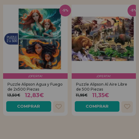
-5%
-5%
¡OFERTA!
¡OFERTA!
Puzzle Alipson Agua y Fuego
Puzzle Alipson Al Aire Libre
de 2x500 Piezas
de 500 Piezas
12,83€
11,35€
13,50€
11,95€
COMPRAR
COMPRAR