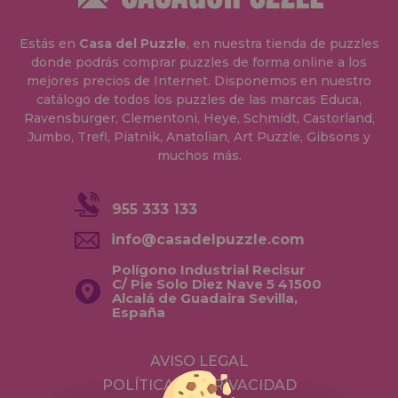
Estás en
Casa del Puzzle
, en nuestra tienda de puzzles
donde podrás comprar puzzles de forma online a los
mejores precios de Internet. Disponemos en nuestro
catálogo de todos los puzzles de las marcas Educa,
Ravensburger, Clementoni, Heye, Schmidt, Castorland,
Jumbo, Trefl, Piatnik, Anatolian, Art Puzzle, Gibsons y
muchos más.
955 333 133
info@casadelpuzzle.com
Polígono Industrial Recisur
C/ Pie Solo Diez Nave 5 41500
Alcalá de Guadaira Sevilla,
España
AVISO LEGAL
POLÍTICA DE PRIVACIDAD