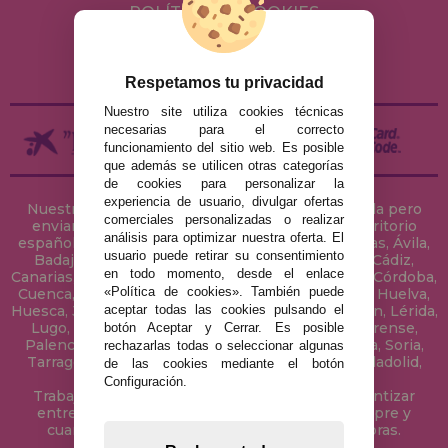
POLÍTICA DE COOKIES
ENVÍOS Y DEVOLUCIONES
DEVOLUCIONES / DESISTIMIENTO
Respetamos tu privacidad
Nuestro site utiliza cookies técnicas
necesarias para el correcto
funcionamiento del sitio web. Es posible
que además se utilicen otras categorías
de cookies para personalizar la
experiencia de usuario, divulgar ofertas
Nuestra tienda de puzzles está ubicada en Sevilla pero
comerciales personalizadas o realizar
enviamos tus puzzles a cualquier ciudad del territorio
análisis para optimizar nuestra oferta. El
español: Álava, Albacete, Alicante, Almería, Asturias, Ávila,
usuario puede retirar su consentimiento
Badajoz, Baleares, Barcelona, Burgos, Cáceres, Cádiz,
en todo momento, desde el enlace
Canarias, Cantabria, Castellón, Ceuta, Ciudad Real, Córdoba,
«Política de cookies». También puede
Cuenca, Gerona, Granada, Guadalajara, Guipúzcoa, Huelva,
aceptar todas las cookies pulsando el
Huesca, Jaén, La Coruña, La Rioja, Las Palmas, Leon, Lérida,
Lugo, Madrid, Málaga, Melilla, Murcia, Navarra, Orense,
botón Aceptar y Cerrar. Es posible
Palencia, Pontevedra, Salamanca, Segovia, Sevilla, Soria,
rechazarlas todas o seleccionar algunas
Tarragona, Tenerife, Teruel, Toledo, Valencia, Valladolid,
de las cookies mediante el botón
Vizcaya, Zamora y Zaragoza.
Configuración.
Trabajamos con Stocks permanentes para garantizar
entregas rápidas en territorio peninsular, siempre y
cuando el pedido se realice antes de las 18 horas.