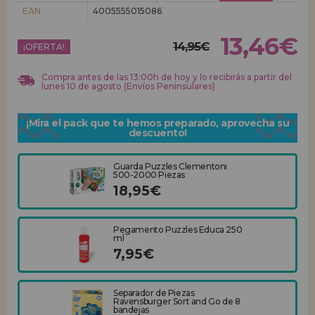
EAN
4005555015086
REGISTRO DISTRIBUIDOR
13,46€
14,95€
¡OFERTA!
Compra antes de las 13:00h de hoy y lo recibirás a partir del
lunes 10 de agosto (Envíos Peninsulares)
¡Mira el pack que te hemos preparado, aprovecha su
descuento!
Guarda Puzzles Clementoni
500-2000 Piezas
18,95€
Pegamento Puzzles Educa 250
ml
7,95€
Separador de Piezas
Ravensburger Sort and Go de 8
bandejas