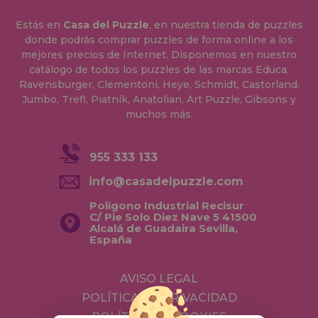
Estás en
Casa del Puzzle
, en nuestra tienda de puzzles
donde podrás comprar puzzles de forma online a los
mejores precios de Internet. Disponemos en nuestro
catálogo de todos los puzzles de las marcas Educa,
Ravensburger, Clementoni, Heye, Schmidt, Castorland,
Jumbo, Trefl, Piatnik, Anatolian, Art Puzzle, Gibsons y
muchos más.
955 333 133
info@casadelpuzzle.com
Polígono Industrial Recisur
C/ Pie Solo Diez Nave 5 41500
Alcalá de Guadaira Sevilla,
España
AVISO LEGAL
POLÍTICA DE PRIVACIDAD
POLÍTICA DE COOKIES