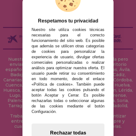
ENVÍOS Y DEVOLUCIONES
DEVOLUCIONES / DESISTIMIENTO
Respetamos tu privacidad
Nuestro site utiliza cookies técnicas
necesarias para el correcto
funcionamiento del sitio web. Es posible
que además se utilicen otras categorías
de cookies para personalizar la
experiencia de usuario, divulgar ofertas
Nuestra tienda de puzzles está ubicada en Sevilla pero
comerciales personalizadas o realizar
enviamos tus puzzles a cualquier ciudad del territorio
análisis para optimizar nuestra oferta. El
español: Álava, Albacete, Alicante, Almería, Asturias, Ávila,
usuario puede retirar su consentimiento
Badajoz, Baleares, Barcelona, Burgos, Cáceres, Cádiz,
en todo momento, desde el enlace
Canarias, Cantabria, Castellón, Ceuta, Ciudad Real, Córdoba,
«Política de cookies». También puede
Cuenca, Gerona, Granada, Guadalajara, Guipúzcoa, Huelva,
aceptar todas las cookies pulsando el
Huesca, Jaén, La Coruña, La Rioja, Las Palmas, Leon, Lérida,
Lugo, Madrid, Málaga, Melilla, Murcia, Navarra, Orense,
botón Aceptar y Cerrar. Es posible
Palencia, Pontevedra, Salamanca, Segovia, Sevilla, Soria,
rechazarlas todas o seleccionar algunas
Tarragona, Tenerife, Teruel, Toledo, Valencia, Valladolid,
de las cookies mediante el botón
Vizcaya, Zamora y Zaragoza.
Configuración.
Trabajamos con Stocks permanentes para garantizar
entregas rápidas en territorio peninsular, siempre y
cuando el pedido se realice antes de las 18 horas.
Rechazar todas