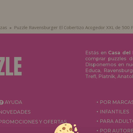
ezas
Puzzle Ravensburger El Cobertizo Acogedor XXL de 500 
»
Estás en
Casa del
comprar puzzles de
Disponemos en nue
Educa, Ravensburge
Trefl, Piatnik, Anat
AYUDA
POR MARCA
INFANTILES
NOVEDADES
PARA ADULT
PROMOCIONES Y OFERTAS
POR AUTOR