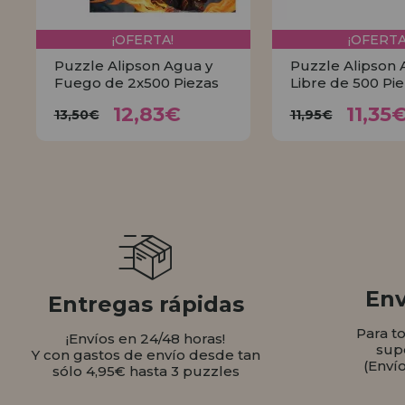
¡OFERTA!
¡OFERTA
Puzzle Alipson Agua y
Puzzle Alipson A
Fuego de 2x500 Piezas
Libre de 500 Pi
12,83€
11,
13,50€
11,95€
12,83€
11,35
13,50€
11,95€
COMPRAR
COMPR
Env
Entregas rápidas
Para t
¡Envíos en 24/48 horas!
sup
Y con gastos de envío desde tan
(Enví
sólo 4,95€ hasta 3 puzzles