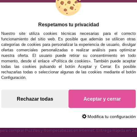
ACCESORIOS
JUEGOS DE 
Respetamos tu privacidad
Nuestro site utiliza cookies técnicas necesarias para el correcto
funcionamiento del sitio web. Es posible que además se utilicen otras
categorías de cookies para personalizar la experiencia de usuario, divulgar
ofertas comerciales personalizadas o realizar análisis para optimizar
nuestra oferta. El usuario puede retirar su consentimiento en todo
momento, desde el enlace «Política de cookies». También puede aceptar
todas las cookies pulsando el botón Aceptar y Cerrar. Es posible
rechazarlas todas o seleccionar algunas de las cookies mediante el botón
mos tus puzzles a cualquier ciudad del territorio español: Álava
Configuración.
tabria, Castellón, Ceuta, Ciudad Real, Córdoba, Cuenca, Gerona,
laga, Melilla, Murcia, Navarra, Orense, Palencia, Pontevedra, Sa
oza.
Rechazar todas
Aceptar y cerrar
s rápidas en territorio peninsular, siempre y cuando el pedido
Modifica tu configuración
ara comprar Puzzles y Rompecabezas en Internet. Entrega Rápida en 24 