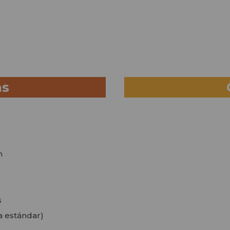
as
m
s
a estándar)