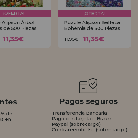
¡OFERTA!
¡OFERTA!
 Alipson Árbol
Puzzle Alipson Belleza
is de 500 Piezas
Bohemia de 500 Piezas
11,35€
11,35€
11,95€
11,95€
11,35€
11,35€
11,95€
COMPRAR
COMPRAR
Pagos seguros
ntes
· Transferencia Bancaria
5% de
· Pago con tarjeta o Bizum
os en
· Paypal (sobrecargo)
· Contrareembolso (sobrecargo)