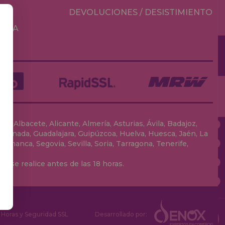
DEVOLUCIONES / DESISTIMIENTO
MESA
, Albacete, Alicante, Almería, Asturias, Ávila, Badajoz,
 Granada, Guadalajara, Guipúzcoa, Huelva, Huesca, Jaén, La
lamanca, Segovia, Sevilla, Soria, Tarragona, Tenerife,
 se realice antes de las 18 horas.
Horas y Seguridad SSL
Desarrollado por: