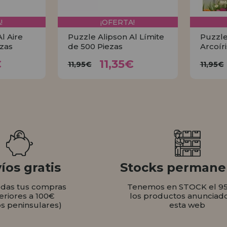
!
¡OFERTA!
l Aire
Puzzle Alipson Al Límite
Puzzle
ezas
de 500 Piezas
Arcoír
35€
11,35€
11,95€
€
11,35€
11,95€
11,95€
AR
COMPRAR
íos gratis
Stocks permane
odas tus compras
Tenemos en STOCK el 9
eriores a 100€
los productos anunciad
os peninsulares)
esta web