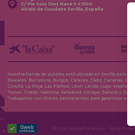
C/ Pie Solo Diez Nave 5 41500
Alcalá de Guadaira Sevilla, España
Nuestra tienda de puzzles está ubicada en Sevilla pero envia
Baleares, Barcelona, Burgos, Cáceres, Cádiz, Canarias, Can
Coruña, La Rioja, Las Palmas, Leon, Lérida, Lugo, Madrid, Má
Teruel, Toledo, Valencia, Valladolid, Vizcaya, Zamora y Zarag
Trabajamos con Stocks permanentes para garantizar entrega
© 2026 CasaDelPuzzle.com - Tienda Online p