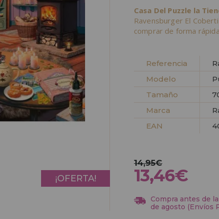
Casa Del Puzzle la Tie
Ravensburger El Cobert
comprar de forma rápida
Referencia
R
Modelo
P
Tamaño
7
Marca
R
EAN
4
14,95€
13,46€
¡OFERTA!
Compra antes de las
de agosto (Envíos 