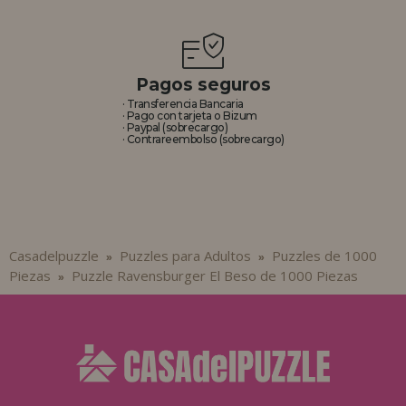
Pagos seguros
· Transferencia Bancaria
· Pago con tarjeta o Bizum
· Paypal (sobrecargo)
· Contrareembolso (sobrecargo)
Casadelpuzzle
Puzzles para Adultos
Puzzles de 1000
»
»
Piezas
Puzzle Ravensburger El Beso de 1000 Piezas
»