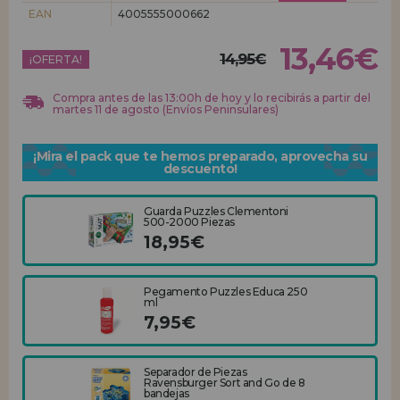
EAN
4005555000662
REGISTRO DISTRIBUIDOR
13,46€
14,95€
¡OFERTA!
Compra antes de las 13:00h de hoy y lo recibirás a partir del
martes 11 de agosto (Envíos Peninsulares)
¡Mira el pack que te hemos preparado, aprovecha su
descuento!
Guarda Puzzles Clementoni
500-2000 Piezas
18,95€
Pegamento Puzzles Educa 250
ml
7,95€
Separador de Piezas
Ravensburger Sort and Go de 8
bandejas