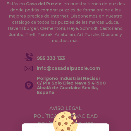
Estás en
Casa del Puzzle
, en nuestra tienda de puzzles
donde podrás comprar puzzles de forma online a los
mejores precios de Internet. Disponemos en nuestro
catálogo de todos los puzzles de las marcas Educa,
Ravensburger, Clementoni, Heye, Schmidt, Castorland,
Jumbo, Trefl, Piatnik, Anatolian, Art Puzzle, Gibsons y
muchos más.
955 333 133
info@casadelpuzzle.com
Polígono Industrial Recisur
C/ Pie Solo Diez Nave 5 41500
Alcalá de Guadaira Sevilla,
España
AVISO LEGAL
POLÍTICA DE PRIVACIDAD
POLÍTICA DE COOKIES