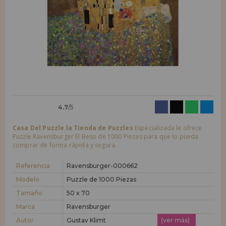
LIQUIDACIONES
Quiero registrarme como
nuevo cliente
Al crear una cuenta en casadelpuzzle.com podrás realizar tus compras
INFORMACIÓN
rápidamente en nuestra tienda virtual, revisar el estado de tus pedidos
y consultar tus operaciones anteriores.
955 333 133
¡Adelante! Te estábamos esperando.
info@casadelpuzzle.com
NUEVO CLIENTE
4.7
/5
Casa Del Puzzle la Tienda de Puzzles
Especializada le ofrece
Puzzle Ravensburger El Beso de 1000 Piezas para que lo pueda
comprar de forma rápida y segura.
Quiero registrarme como
nuevo distribuidor
Referencia
Ravensburger-000662
Modelo
Puzzle de 1000 Piezas
Tamaño
50 x 70
¿Eres Profesional o Empresa?. ¿Quieres vender en tu negocio
nuestros productos?. Regístrate como distribuidor y conoce nuestras
Marca
Ravensburger
condiciones de ventas con descuentos especiales para la distribución.
Autor
Gustav Klimt
(ver más)
¡Adelante! Te estábamos esperando.