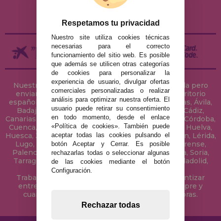
ENVÍOS Y DEVOLUCIONES
DEVOLUCIONES / DESISTIMIENTO
Respetamos tu privacidad
Nuestro site utiliza cookies técnicas
necesarias para el correcto
funcionamiento del sitio web. Es posible
que además se utilicen otras categorías
de cookies para personalizar la
experiencia de usuario, divulgar ofertas
Nuestra tienda de puzzles está ubicada en Sevilla pero
comerciales personalizadas o realizar
enviamos tus puzzles a cualquier ciudad del territorio
análisis para optimizar nuestra oferta. El
español: Álava, Albacete, Alicante, Almería, Asturias, Ávila,
usuario puede retirar su consentimiento
Badajoz, Baleares, Barcelona, Burgos, Cáceres, Cádiz,
en todo momento, desde el enlace
Canarias, Cantabria, Castellón, Ceuta, Ciudad Real, Córdoba,
«Política de cookies». También puede
Cuenca, Gerona, Granada, Guadalajara, Guipúzcoa, Huelva,
aceptar todas las cookies pulsando el
Huesca, Jaén, La Coruña, La Rioja, Las Palmas, Leon, Lérida,
Lugo, Madrid, Málaga, Melilla, Murcia, Navarra, Orense,
botón Aceptar y Cerrar. Es posible
Palencia, Pontevedra, Salamanca, Segovia, Sevilla, Soria,
rechazarlas todas o seleccionar algunas
Tarragona, Tenerife, Teruel, Toledo, Valencia, Valladolid,
de las cookies mediante el botón
Vizcaya, Zamora y Zaragoza.
Configuración.
Trabajamos con Stocks permanentes para garantizar
entregas rápidas en territorio peninsular, siempre y
cuando el pedido se realice antes de las 18 horas.
Rechazar todas