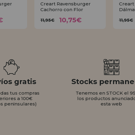
urger
Creart Ravensburger
Creart
Cachorro con Flor
Dálma
75€
10,75€
11,95€
1
€
10,75€
11,95€
11,95€
AR
COMPRAR
íos gratis
Stocks permane
odas tus compras
Tenemos en STOCK el 9
eriores a 100€
los productos anunciad
os peninsulares)
esta web