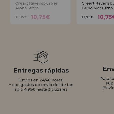
Creart Ravensburger
Creart Ravensb
Aloha Stitch
Búho Nocturno
10,75€
10,
11,95€
11,95€
10,75€
10,75
11,95€
11,95€
AVÍSAME
COMPR
Env
Entregas rápidas
Para t
¡Envíos en 24/48 horas!
sup
Y con gastos de envío desde tan
(Enví
sólo 4,95€ hasta 3 puzzles