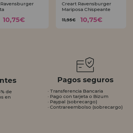
 Ravensburger
Creart Ravensburger
ta
Mariposa Chispeante
10,75€
10,75€
1,95€
11,95€
10,75€
10,75€
11,95€
COMPRAR
COMPRAR
Pagos seguros
ntes
· Transferencia Bancaria
5% de
· Pago con tarjeta o Bizum
os en
· Paypal (sobrecargo)
· Contrareembolso (sobrecargo)