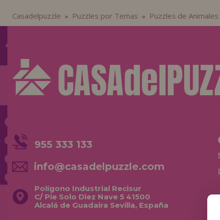
Casadelpuzzle
Puzzles por Temas
Puzzles de Animales
»
»
955 333 133
info@casadelpuzzle.com
Polígono Industrial Recisur
C/ Pie Solo Diez Nave 5 41500
Alcalá de Guadaira Sevilla, España