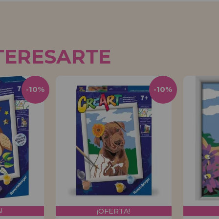
TERESARTE
-10%
-10%
!
¡OFERTA!