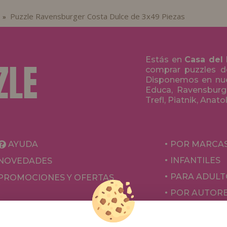
Puzzle Ravensburger Costa Dulce de 3x49 Piezas
»
Estás en
Casa del
comprar puzzles de
Disponemos en nue
Educa, Ravensburge
Trefl, Piatnik, Anat
AYUDA
POR MARCA
INFANTILES
NOVEDADES
PARA ADULT
PROMOCIONES Y OFERTAS
POR AUTOR
ACCESORIOS
JUEGOS DE 