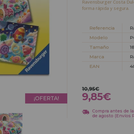
Ravensburger Costa Dul
forma rápida y segura.
Referencia
R
Modelo
P
Tamaño
18
Marca
R
EAN
4
10,95€
9,85€
¡OFERTA!
Compra antes de las
de agosto (Envíos 