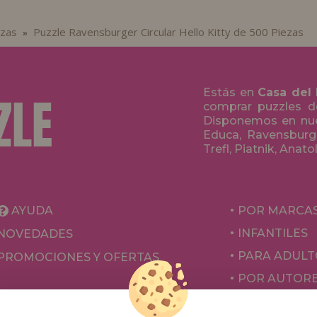
ezas
Puzzle Ravensburger Circular Hello Kitty de 500 Piezas
»
Estás en
Casa del
comprar puzzles de
Disponemos en nue
Educa, Ravensburge
Trefl, Piatnik, Anat
AYUDA
POR MARCA
INFANTILES
NOVEDADES
PARA ADULT
PROMOCIONES Y OFERTAS
POR AUTOR
ACCESORIOS