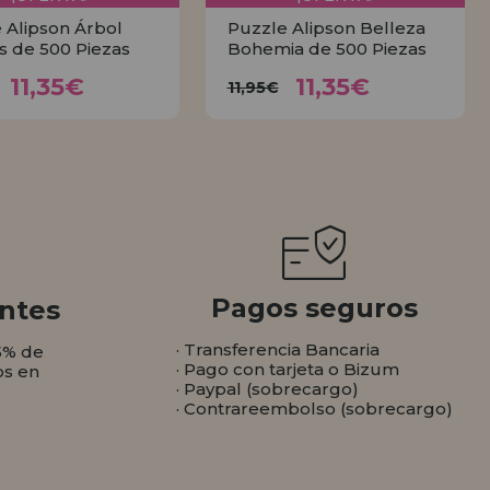
 Alipson Árbol
Puzzle Alipson Belleza
is de 500 Piezas
Bohemia de 500 Piezas
11,35€
11,35€
11,95€
11,95€
11,35€
11,35€
11,95€
COMPRAR
COMPRAR
Pagos seguros
ntes
· Transferencia Bancaria
5% de
· Pago con tarjeta o Bizum
os en
· Paypal (sobrecargo)
· Contrareembolso (sobrecargo)