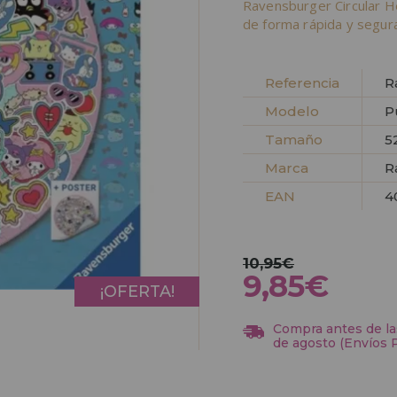
Ravensburger Circular H
de forma rápida y segura
Referencia
R
Modelo
P
Tamaño
5
Marca
R
EAN
4
10,95€
9,85€
¡OFERTA!
Compra antes de las
de agosto (Envíos 