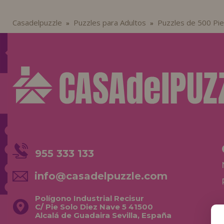
Casadelpuzzle
Puzzles para Adultos
Puzzles de 500 Pi
»
»
955 333 133
info@casadelpuzzle.com
Polígono Industrial Recisur
C/ Pie Solo Diez Nave 5 41500
Alcalá de Guadaira Sevilla, España