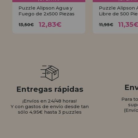
Puzzle Alipson Agua y
Puzzle Alipson A
Fuego de 2x500 Piezas
Libre de 500 Pi
12,83€
11,
13,50€
11,95€
12,83€
11,35
13,50€
11,95€
COMPRAR
COMPR
Env
Entregas rápidas
Para t
¡Envíos en 24/48 horas!
sup
Y con gastos de envío desde tan
(Enví
sólo 4,95€ hasta 3 puzzles