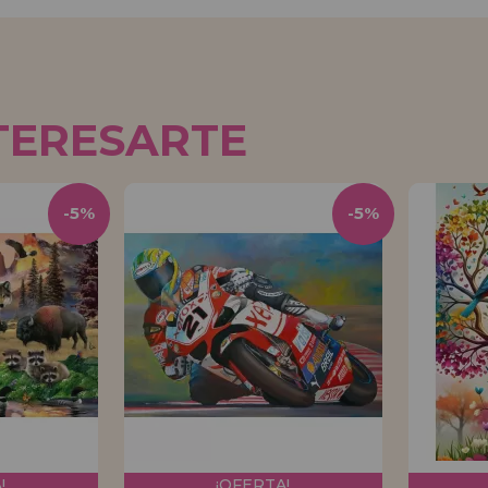
TERESARTE
-5%
-5%
!
¡OFERTA!