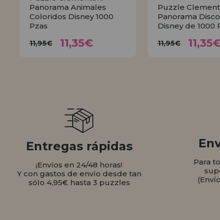
Panorama Animales
Puzzle Clement
Coloridos Disney 1000
Panorama Disco
Pzas
Disney de 1000 
11,35€
11,
11,95€
11,95€
11,35€
11,35
11,95€
11,95€
COMPRAR
COMPR
Env
Entregas rápidas
Para t
¡Envíos en 24/48 horas!
sup
Y con gastos de envío desde tan
(Enví
sólo 4,95€ hasta 3 puzzles