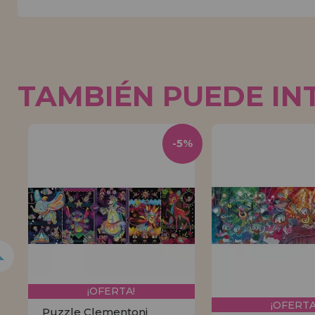
TAMBIÉN PUEDE IN
5%
-5%
¡OFERTA!
¡OFERTA
Puzzle Clementoni