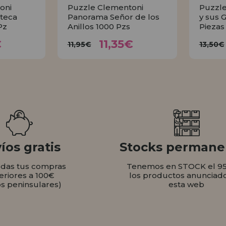
oni
Puzzle Clementoni
Puzzle
teca
Panorama Señor de los
y sus 
Pz
Anillos 1000 Pzs
Piezas
35€
11,35€
11,95€
1
€
11,35€
11,95€
13,50€
AR
COMPRAR
íos gratis
Stocks permane
odas tus compras
Tenemos en STOCK el 9
eriores a 100€
los productos anunciad
os peninsulares)
esta web