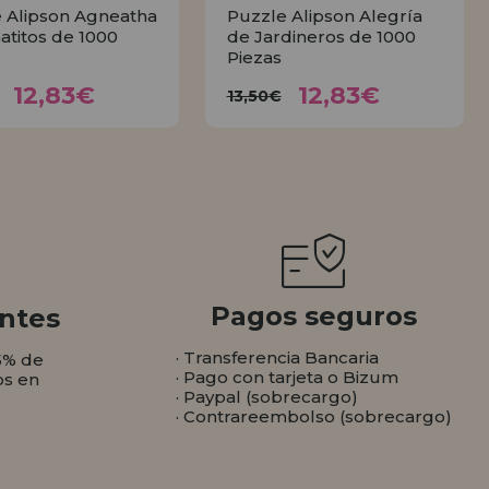
 Alipson Agneatha
Puzzle Alipson Alegría
Gatitos de 1000
de Jardineros de 1000
Piezas
12,83€
12,83€
3,50€
13,50€
12,83€
12,83€
13,50€
COMPRAR
COMPRAR
Pagos seguros
ntes
· Transferencia Bancaria
5% de
· Pago con tarjeta o Bizum
os en
· Paypal (sobrecargo)
· Contrareembolso (sobrecargo)