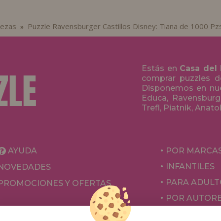
iezas
Puzzle Ravensburger Castillos Disney: Tiana de 1000 Pz
»
Estás en
Casa del
comprar puzzles de
Disponemos en nue
Educa, Ravensburge
Trefl, Piatnik, Anat
AYUDA
POR MARCA
INFANTILES
NOVEDADES
PARA ADULT
PROMOCIONES Y OFERTAS
POR AUTOR
ACCESORIOS