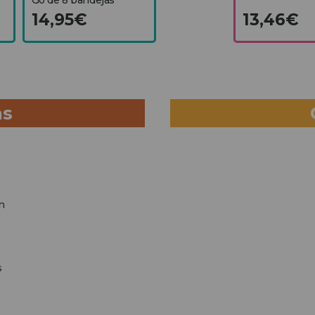
14,95€
13,46€
as
m
s