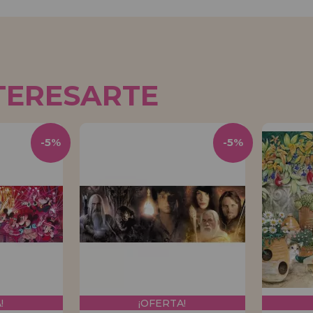
TERESARTE
-5%
-5%
!
¡OFERTA!