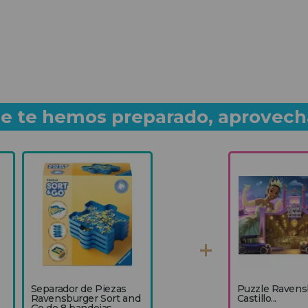
que te hemos preparado, aprovech
Separador de Piezas
Puzzle Ravens
Ravensburger Sort and
Castillo...
Go de 8 bandejas