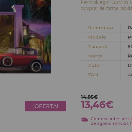
Ravensburger Castillos 
comprar de forma rápida
Referencia
R
Modelo
P
Tamaño
5
Marca
R
Autor
D
EAN
4
14,95€
13,46€
¡OFERTA!
Compra antes de las
de agosto (Envíos 