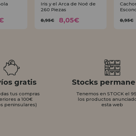
ola
Iris y el Arca de Noé de
Cachor
260 Piezas
Escond
35€
8,05€
8,95€
€
8,05€
8,95€
8,95€
AR
COMPRAR
íos gratis
Stocks permane
odas tus compras
Tenemos en STOCK el 9
eriores a 100€
los productos anunciad
os peninsulares)
esta web