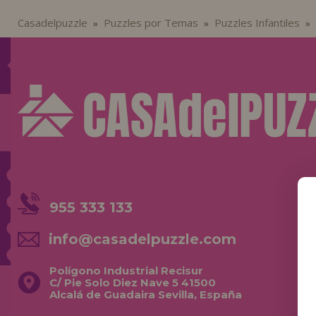
Casadelpuzzle
Puzzles por Temas
Puzzles Infantiles
»
»
»
955 333 133
info@casadelpuzzle.com
Polígono Industrial Recisur
C/ Pie Solo Diez Nave 5 41500
Alcalá de Guadaira Sevilla, España