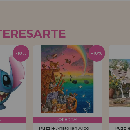
TERESARTE
-10%
-10%
!
¡OFERTA!
Puzzle Anatolian Arco
Puzzle