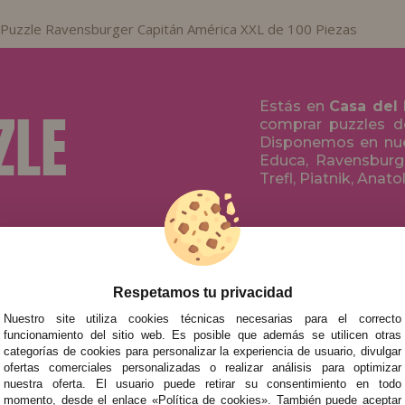
Puzzle Ravensburger Capitán América XXL de 100 Piezas
Estás en
Casa del
comprar puzzles de
Disponemos en nue
Educa, Ravensburge
Trefl, Piatnik, Anat
AYUDA
POR MARCA
INFANTILES
NOVEDADES
Respetamos tu privacidad
PARA ADULT
PROMOCIONES Y OFERTAS
Nuestro site utiliza cookies técnicas necesarias para el correcto
funcionamiento del sitio web. Es posible que además se utilicen otras
POR AUTOR
categorías de cookies para personalizar la experiencia de usuario, divulgar
ofertas comerciales personalizadas o realizar análisis para optimizar
ACCESORIOS
nuestra oferta. El usuario puede retirar su consentimiento en todo
JUEGOS DE 
momento, desde el enlace «Política de cookies». También puede aceptar