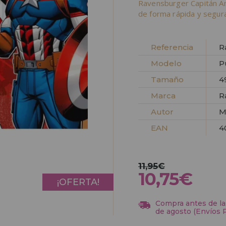
Ravensburger Capitán A
de forma rápida y segura
Referencia
R
Modelo
P
Tamaño
4
Marca
R
Autor
M
EAN
4
11,95€
10,75€
¡OFERTA!
Compra antes de las
de agosto (Envíos 