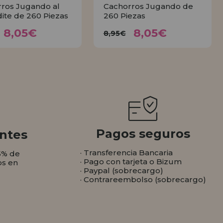
ros Jugando al
Cachorros Jugando de
ite de 260 Piezas
260 Piezas
8,05€
8,05€
8,95€
8,95€
8,05€
8,05€
8,95€
COMPRAR
COMPRAR
Pagos seguros
ntes
· Transferencia Bancaria
5% de
· Pago con tarjeta o Bizum
os en
· Paypal (sobrecargo)
· Contrareembolso (sobrecargo)