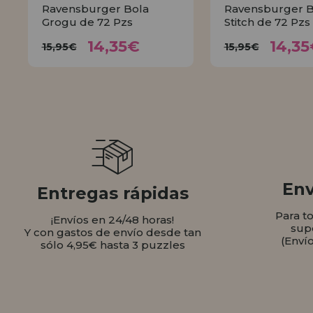
Ravensburger Bola
Ravensburger B
Grogu de 72 Pzs
Stitch de 72 Pzs
14,35€
14,
15,95€
15,95€
14,35€
14,35
15,95€
15,95€
COMPRAR
COMPR
Env
Entregas rápidas
Para t
¡Envíos en 24/48 horas!
sup
Y con gastos de envío desde tan
(Enví
sólo 4,95€ hasta 3 puzzles