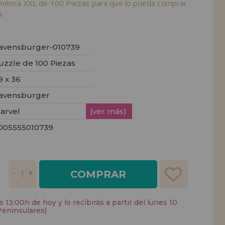
mérica XXL de 100 Piezas para que lo pueda comprar
.
avensburger-010739
uzzle de 100 Piezas
9 x 36
avensburger
arvel
(ver más)
005555010739
COMPRAR
 13:00h de hoy y lo recibirás a partir del lunes 10
Peninsulares)