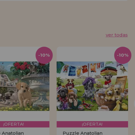
ver todas
-10%
-10%
¡OFERTA!
¡OFERTA!
 Anatolian
Puzzle Anatolian