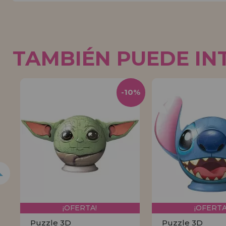
TAMBIÉN PUEDE IN
0%
-10%
¡OFERTA!
¡OFERTA
Puzzle 3D
Puzzle 3D