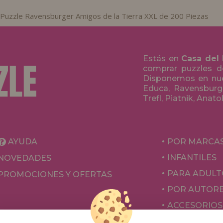
Puzzle Ravensburger Amigos de la Tierra XXL de 200 Piezas
Estás en
Casa del
comprar puzzles de
Disponemos en nue
Educa, Ravensburge
Trefl, Piatnik, Anat
AYUDA
POR MARCA
INFANTILES
NOVEDADES
PARA ADULT
PROMOCIONES Y OFERTAS
POR AUTOR
ACCESORIOS
JUEGOS DE 