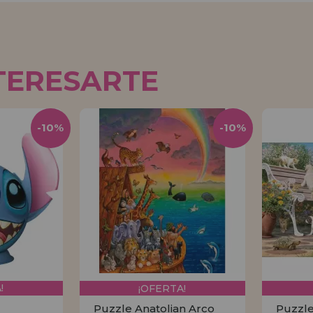
TERESARTE
-10%
-10%
!
¡OFERTA!
Puzzle Anatolian Arco
Puzzle