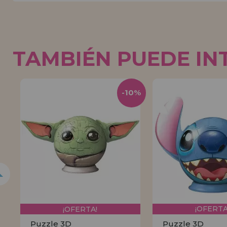
TAMBIÉN PUEDE IN
0%
-10%
¡OFERTA!
¡OFERTA
Puzzle 3D
Puzzle 3D