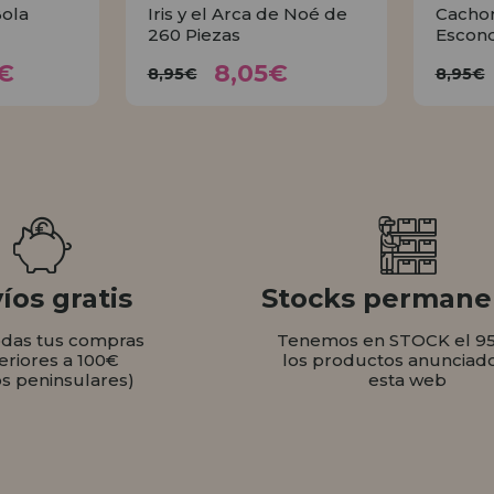
ola
Iris y el Arca de Noé de
Cachor
260 Piezas
Escond
35€
8,05€
8,95€
€
8,05€
8,95€
8,95€
AR
COMPRAR
íos gratis
Stocks permane
odas tus compras
Tenemos en STOCK el 9
eriores a 100€
los productos anunciad
os peninsulares)
esta web