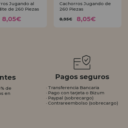
ros Jugando al
Cachorros Jugando de
ite de 260 Piezas
260 Piezas
8,05€
8,05€
8,95€
8,95€
8,05€
8,05€
8,95€
COMPRAR
COMPRAR
Pagos seguros
ntes
· Transferencia Bancaria
5% de
· Pago con tarjeta o Bizum
os en
· Paypal (sobrecargo)
· Contrareembolso (sobrecargo)