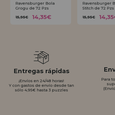
Ravensburger Bola
Ravensburger B
Grogu de 72 Pzs
Stitch de 72 Pzs
14,35€
14,
15,95€
15,95€
14,35€
14,35
15,95€
15,95€
COMPRAR
COMPR
Env
Entregas rápidas
Para t
¡Envíos en 24/48 horas!
sup
Y con gastos de envío desde tan
(Enví
sólo 4,95€ hasta 3 puzzles