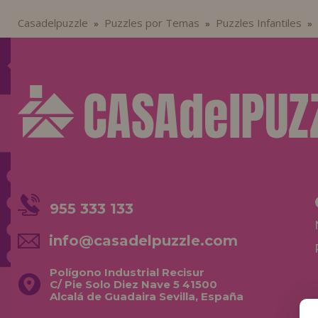
Casadelpuzzle
Puzzles por Temas
Puzzles Infantiles
»
»
»
955 333 133
info@casadelpuzzle.com
Polígono Industrial Recisur
C/ Pie Solo Diez Nave 5 41500
Alcalá de Guadaira Sevilla, España