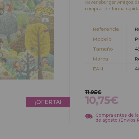
Ravensburger Amigos de 
comprar de forma rápida
Referencia
R
Modelo
P
Tamaño
4
Marca
R
EAN
4
11,95€
10,75€
¡OFERTA!
Compra antes de las
de agosto (Envíos 