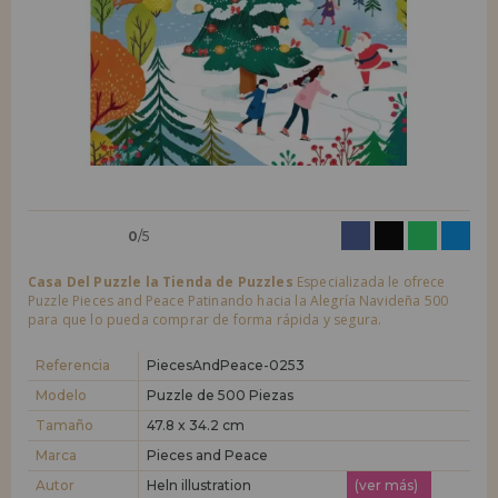
LIQUIDACIONES
Quiero registrarme como
nuevo cliente
Al crear una cuenta en casadelpuzzle.com podrás realizar tus compras
INFORMACIÓN
rápidamente en nuestra tienda virtual, revisar el estado de tus pedidos
y consultar tus operaciones anteriores.
955 333 133
¡Adelante! Te estábamos esperando.
info@casadelpuzzle.com
NUEVO CLIENTE
0
/5
Casa Del Puzzle la Tienda de Puzzles
Especializada le ofrece
Puzzle Pieces and Peace Patinando hacia la Alegría Navideña 500
para que lo pueda comprar de forma rápida y segura.
Quiero registrarme como
nuevo distribuidor
Referencia
PiecesAndPeace-0253
Modelo
Puzzle de 500 Piezas
Tamaño
47.8 x 34.2 cm
¿Eres Profesional o Empresa?. ¿Quieres vender en tu negocio
nuestros productos?. Regístrate como distribuidor y conoce nuestras
Marca
Pieces and Peace
condiciones de ventas con descuentos especiales para la distribución.
Autor
Heln illustration
(ver más)
¡Adelante! Te estábamos esperando.