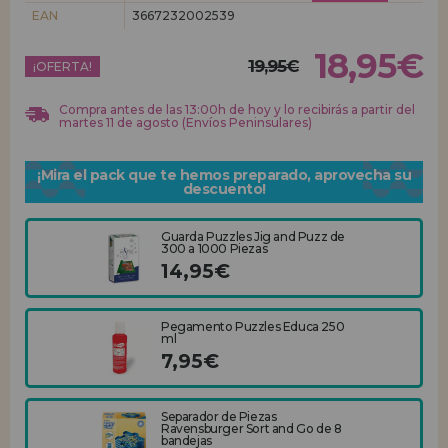
EAN
3667232002539
REGISTRO DISTRIBUIDOR
18,95€
19,95€
¡OFERTA!
Compra antes de las 13:00h de hoy y lo recibirás a partir del
martes 11 de agosto (Envíos Peninsulares)
¡Mira el pack que te hemos preparado, aprovecha su
descuento!
Guarda Puzzles Jig and Puzz de
300 a 1000 Piezas
14,95€
Pegamento Puzzles Educa 250
ml
7,95€
Separador de Piezas
Ravensburger Sort and Go de 8
bandejas