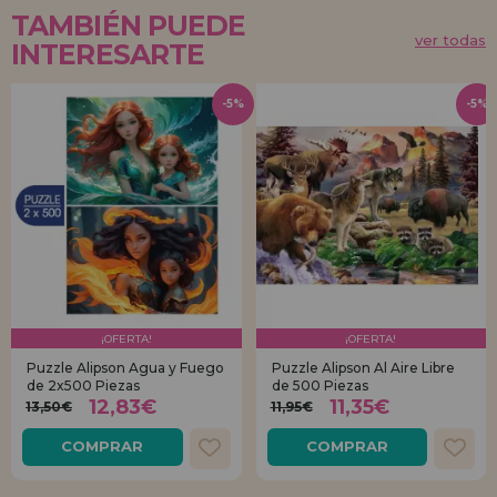
TAMBIÉN PUEDE
ver todas
INTERESARTE
-5%
-5%
¡OFERTA!
¡OFERTA!
Puzzle Alipson Agua y Fuego
Puzzle Alipson Al Aire Libre
de 2x500 Piezas
de 500 Piezas
12,83€
11,35€
13,50€
11,95€
COMPRAR
COMPRAR