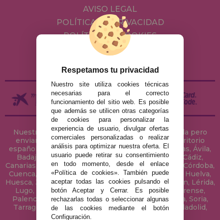
AVISO LEGAL
POLÍTICA DE PRIVACIDAD
POLÍTICA DE COOKIES
ENVÍOS Y DEVOLUCIONES
DEVOLUCIONES / DESISTIMIENTO
Respetamos tu privacidad
Nuestro site utiliza cookies técnicas
necesarias para el correcto
funcionamiento del sitio web. Es posible
que además se utilicen otras categorías
de cookies para personalizar la
experiencia de usuario, divulgar ofertas
Nuestra tienda de puzzles está ubicada en Sevilla pero
comerciales personalizadas o realizar
enviamos tus puzzles a cualquier ciudad del territorio
análisis para optimizar nuestra oferta. El
español: Álava, Albacete, Alicante, Almería, Asturias, Ávila,
usuario puede retirar su consentimiento
Badajoz, Baleares, Barcelona, Burgos, Cáceres, Cádiz,
en todo momento, desde el enlace
Canarias, Cantabria, Castellón, Ceuta, Ciudad Real, Córdoba,
«Política de cookies». También puede
Cuenca, Gerona, Granada, Guadalajara, Guipúzcoa, Huelva,
aceptar todas las cookies pulsando el
Huesca, Jaén, La Coruña, La Rioja, Las Palmas, Leon, Lérida,
Lugo, Madrid, Málaga, Melilla, Murcia, Navarra, Orense,
botón Aceptar y Cerrar. Es posible
Palencia, Pontevedra, Salamanca, Segovia, Sevilla, Soria,
rechazarlas todas o seleccionar algunas
Tarragona, Tenerife, Teruel, Toledo, Valencia, Valladolid,
de las cookies mediante el botón
Vizcaya, Zamora y Zaragoza.
Configuración.