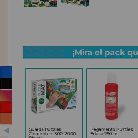
¡Mira el pack 
Guarda Puzzles
Pegamento Puzzles
Clementoni 500-2000
Educa 250 ml
Piezas