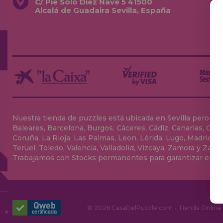
C/ Pie Solo Diez Nave 5 41500
Alcalá de Guadaira Sevilla, España
Nuestra tienda de puzzles está ubicada en Sevilla pero envia
Baleares, Barcelona, Burgos, Cáceres, Cádiz, Canarias, Can
Coruña, La Rioja, Las Palmas, Leon, Lérida, Lugo, Madrid, Má
Teruel, Toledo, Valencia, Valladolid, Vizcaya, Zamora y Zarag
Trabajamos con Stocks permanentes para garantizar entrega
© 2026 CasaDelPuzzle.com - Tienda Online p