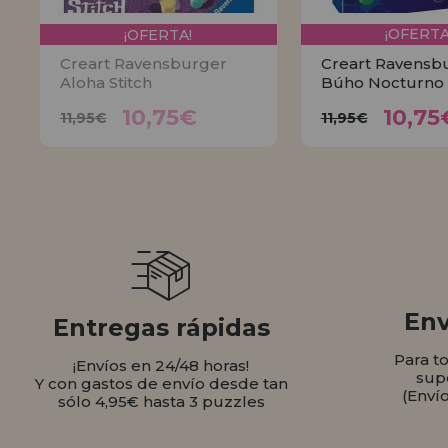
¡OFERTA!
¡OFERTA
Creart Ravensburger
Creart Ravensb
Aloha Stitch
Búho Nocturno
10,75€
10,
11,95€
11,95€
10,75€
10,75
11,95€
11,95€
AVÍSAME
COMPR
Env
Entregas rápidas
Para t
¡Envíos en 24/48 horas!
sup
Y con gastos de envío desde tan
(Enví
sólo 4,95€ hasta 3 puzzles