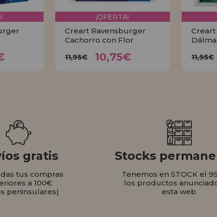
!
¡OFERTA!
urger
Creart Ravensburger
Creart
Cachorro con Flor
Dálma
75€
10,75€
11,95€
1
€
10,75€
11,95€
11,95€
AR
COMPRAR
íos gratis
Stocks permane
odas tus compras
Tenemos en STOCK el 9
eriores a 100€
los productos anunciad
os peninsulares)
esta web