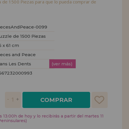
 de 1500 Piezas para que lo pueda comprar de
iecesAndPeace-0099
uzzle de 1500 Piezas
5 x 61 cm
ieces and Peace
ans Les Dents
(ver más)
667232000993
COMPRAR
 13:00h de hoy y lo recibirás a partir del martes 11
Peninsulares)