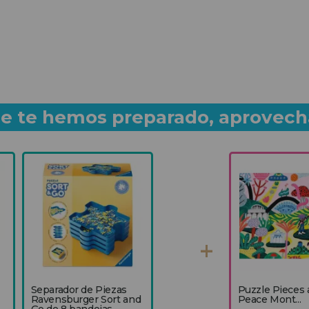
que te hemos preparado, aprovech
Separador de Piezas
Puzzle Pieces
Ravensburger Sort and
Peace Mont...
Go de 8 bandejas