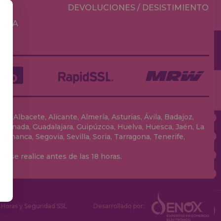
DEVOLUCIONES / DESISTIMIENTO
MESA
, Albacete, Alicante, Almería, Asturias, Ávila, Badajoz,
 Granada, Guadalajara, Guipúzcoa, Huelva, Huesca, Jaén, La
lamanca, Segovia, Sevilla, Soria, Tarragona, Tenerife,
 se realice antes de las 18 horas.
Horas y Seguridad SSL
Desarrollado por: