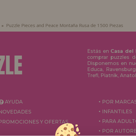
Puzzle Pieces and Peace Montaña Rusa de 1500 Piezas
»
Estás en
Casa del
comprar puzzles de
Disponemos en nue
Educa, Ravensburge
Trefl, Piatnik, Anat
AYUDA
POR MARCA
INFANTILES
NOVEDADES
PARA ADULT
PROMOCIONES Y OFERTAS
POR AUTOR