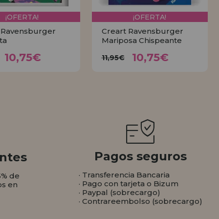
¡OFERTA!
¡OFERTA!
 Ravensburger
Creart Ravensburger
ta
Mariposa Chispeante
10,75€
10,75€
1,95€
11,95€
10,75€
10,75€
11,95€
COMPRAR
COMPRAR
Pagos seguros
ntes
· Transferencia Bancaria
5% de
· Pago con tarjeta o Bizum
os en
· Paypal (sobrecargo)
· Contrareembolso (sobrecargo)