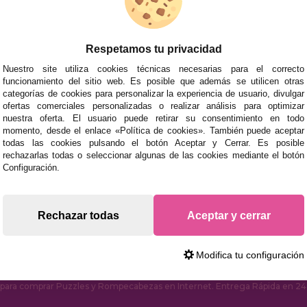
ACCESORIOS
JUEGOS DE 
Respetamos tu privacidad
Nuestro site utiliza cookies técnicas necesarias para el correcto
funcionamiento del sitio web. Es posible que además se utilicen otras
categorías de cookies para personalizar la experiencia de usuario, divulgar
ofertas comerciales personalizadas o realizar análisis para optimizar
nuestra oferta. El usuario puede retirar su consentimiento en todo
momento, desde el enlace «Política de cookies». También puede aceptar
todas las cookies pulsando el botón Aceptar y Cerrar. Es posible
rechazarlas todas o seleccionar algunas de las cookies mediante el botón
mos tus puzzles a cualquier ciudad del territorio español: Álava
Configuración.
tabria, Castellón, Ceuta, Ciudad Real, Córdoba, Cuenca, Gerona,
laga, Melilla, Murcia, Navarra, Orense, Palencia, Pontevedra, Sa
oza.
Rechazar todas
Aceptar y cerrar
s rápidas en territorio peninsular, siempre y cuando el pedido
Modifica tu configuración
ara comprar Puzzles y Rompecabezas en Internet. Entrega Rápida en 24 