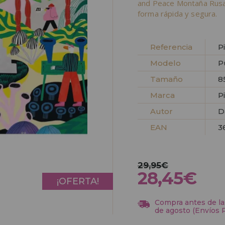
and Peace Montaña Rusa
forma rápida y segura.
Referencia
P
Modelo
P
Tamaño
8
Marca
P
Autor
D
EAN
3
29,95€
28,45€
¡OFERTA!
Compra antes de las
de agosto (Envíos 