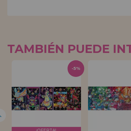
TAMBIÉN PUEDE IN
5%
-5%
¡OFERTA!