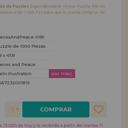
nda de Puzzles
Especializada le ofrece Puzzle Pieces
rimavera de 1000 Pzs para que lo pueda comprar de
iecesAndPeace-0181
uzzle de 1000 Piezas
9 x 47,8
ieces and Peace
eln illustration
(ver más)
667232001815
COMPRAR
 13:00h de hoy y lo recibirás a partir del martes 11