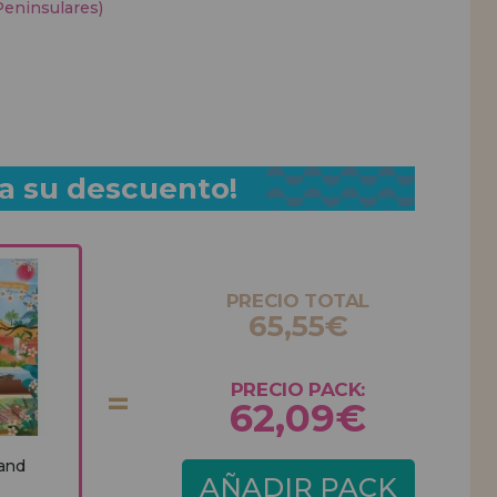
Peninsulares)
a su descuento!
PRECIO TOTAL
65,55€
PRECIO PACK:
62,09€
 and
AÑADIR PACK