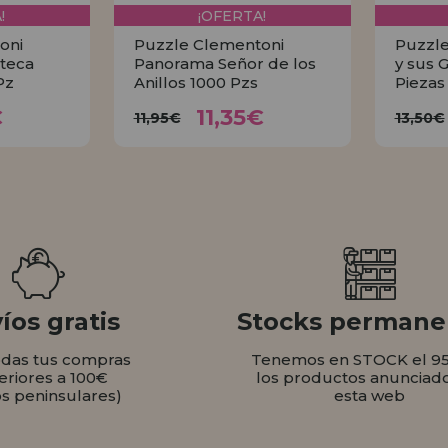
!
¡OFERTA!
oni
Puzzle Clementoni
Puzzle
teca
Panorama Señor de los
y sus 
Pz
Anillos 1000 Pzs
Piezas
35€
11,35€
11,95€
1
€
11,35€
11,95€
13,50€
AR
COMPRAR
íos gratis
Stocks permane
odas tus compras
Tenemos en STOCK el 9
eriores a 100€
los productos anunciad
os peninsulares)
esta web