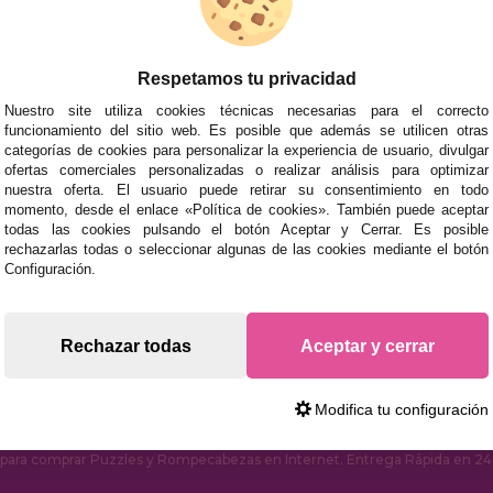
ACCESORIOS
JUEGOS DE 
Respetamos tu privacidad
Nuestro site utiliza cookies técnicas necesarias para el correcto
funcionamiento del sitio web. Es posible que además se utilicen otras
categorías de cookies para personalizar la experiencia de usuario, divulgar
ofertas comerciales personalizadas o realizar análisis para optimizar
nuestra oferta. El usuario puede retirar su consentimiento en todo
momento, desde el enlace «Política de cookies». También puede aceptar
todas las cookies pulsando el botón Aceptar y Cerrar. Es posible
rechazarlas todas o seleccionar algunas de las cookies mediante el botón
mos tus puzzles a cualquier ciudad del territorio español: Álava
Configuración.
tabria, Castellón, Ceuta, Ciudad Real, Córdoba, Cuenca, Gerona,
laga, Melilla, Murcia, Navarra, Orense, Palencia, Pontevedra, Sa
oza.
Rechazar todas
Aceptar y cerrar
s rápidas en territorio peninsular, siempre y cuando el pedido
Modifica tu configuración
ara comprar Puzzles y Rompecabezas en Internet. Entrega Rápida en 24 