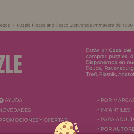
iezas
Puzzle Pieces and Peace Bienvenida Primavera de 1000
»
Estás en
Casa del
comprar puzzles de
Disponemos en nue
Educa, Ravensburge
Trefl, Piatnik, Anat
AYUDA
POR MARCA
INFANTILES
NOVEDADES
PARA ADULT
PROMOCIONES Y OFERTAS
POR AUTOR