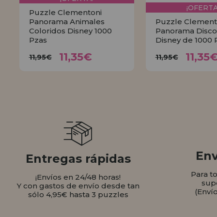
¡OFERTA
Puzzle Clementoni
Panorama Animales
Puzzle Clement
Coloridos Disney 1000
Panorama Disco
Pzas
Disney de 1000 
11,35€
11,
11,95€
11,95€
11,35€
11,35
11,95€
11,95€
COMPRAR
COMPR
Env
Entregas rápidas
Para t
¡Envíos en 24/48 horas!
sup
Y con gastos de envío desde tan
(Enví
sólo 4,95€ hasta 3 puzzles