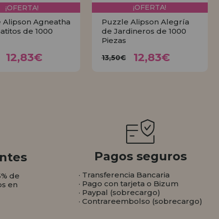
¡OFERTA!
¡OFERTA!
 Alipson Agneatha
Puzzle Alipson Alegría
Gatitos de 1000
de Jardineros de 1000
Piezas
12,83€
12,83€
3,50€
13,50€
12,83€
12,83€
13,50€
COMPRAR
COMPRAR
Pagos seguros
ntes
· Transferencia Bancaria
5% de
· Pago con tarjeta o Bizum
os en
· Paypal (sobrecargo)
· Contrareembolso (sobrecargo)