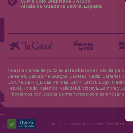
C/ Pie Solo Diez Nave 5 41500
Alcalá de Guadaira Sevilla, España
Nuestra tienda de puzzles está ubicada en Sevilla pero envia
Baleares, Barcelona, Burgos, Cáceres, Cádiz, Canarias, Can
Coruña, La Rioja, Las Palmas, Leon, Lérida, Lugo, Madrid, Má
Teruel, Toledo, Valencia, Valladolid, Vizcaya, Zamora y Zarag
Trabajamos con Stocks permanentes para garantizar entrega
© 2026 CasaDelPuzzle.com - Tienda Online p