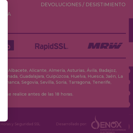
DEVOLUCIONES / DESISTIMIENTO
MESA
, Albacete, Alicante, Almería, Asturias, Ávila, Badajoz,
 Granada, Guadalajara, Guipúzcoa, Huelva, Huesca, Jaén, La
lamanca, Segovia, Sevilla, Soria, Tarragona, Tenerife,
 se realice antes de las 18 horas.
Horas y Seguridad SSL
Desarrollado por: