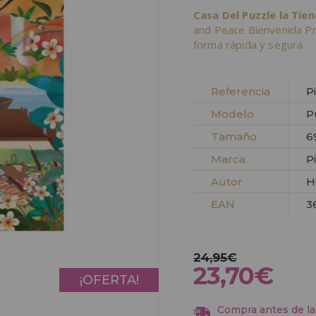
Casa Del Puzzle la Tie
and Peace Bienvenida P
forma rápida y segura.
Referencia
P
Modelo
P
Tamaño
6
Marca
P
Autor
H
EAN
3
24,95€
23,70€
¡OFERTA!
Compra antes de las