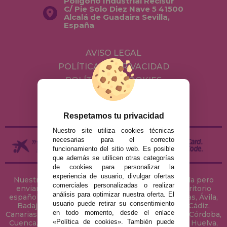
Polígono Industrial Recisur
C/ Pie Solo Diez Nave 5 41500
Alcalá de Guadaira Sevilla,
España
AVISO LEGAL
POLÍTICA DE PRIVACIDAD
POLÍTICA DE COOKIES
ENVÍOS Y DEVOLUCIONES
DEVOLUCIONES / DESISTIMIENTO
Respetamos tu privacidad
Nuestro site utiliza cookies técnicas
necesarias para el correcto
funcionamiento del sitio web. Es posible
que además se utilicen otras categorías
de cookies para personalizar la
experiencia de usuario, divulgar ofertas
Nuestra tienda de puzzles está ubicada en Sevilla pero
comerciales personalizadas o realizar
enviamos tus puzzles a cualquier ciudad del territorio
análisis para optimizar nuestra oferta. El
español: Álava, Albacete, Alicante, Almería, Asturias, Ávila,
usuario puede retirar su consentimiento
Badajoz, Baleares, Barcelona, Burgos, Cáceres, Cádiz,
en todo momento, desde el enlace
Canarias, Cantabria, Castellón, Ceuta, Ciudad Real, Córdoba,
«Política de cookies». También puede
Cuenca, Gerona, Granada, Guadalajara, Guipúzcoa, Huelva,