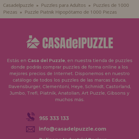
Casadelpuzzle
Puzzles para Adultos
Puzzles de 1000
»
»
Piezas
Puzzle Piatnik Hipopótamo de 1000 Piezas
»
Estás en
Casa del Puzzle
, en nuestra tienda de puzzles
donde podrás comprar puzzles de forma online a los
mejores precios de Internet. Disponemos en nuestro
catálogo de todos los puzzles de las marcas Educa,
Ravensburger, Clementoni, Heye, Schmidt, Castorland,
Jumbo, Trefl, Piatnik, Anatolian, Art Puzzle, Gibsons y
muchos más.
955 333 133
info@casadelpuzzle.com