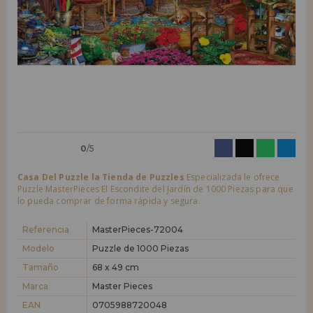
LIQUIDACIONES
Quiero registrarme como
nuevo cliente
Al crear una cuenta en casadelpuzzle.com podrás realizar tus compras
INFORMACIÓN
rápidamente en nuestra tienda virtual, revisar el estado de tus pedidos
y consultar tus operaciones anteriores.
955 333 133
¡Adelante! Te estábamos esperando.
info@casadelpuzzle.com
NUEVO CLIENTE
0
/5
Casa Del Puzzle la Tienda de Puzzles
Especializada le ofrece
Puzzle MasterPieces El Escondite del Jardín de 1000 Piezas para que
lo pueda comprar de forma rápida y segura.
Quiero registrarme como
nuevo distribuidor
Referencia
MasterPieces-72004
Modelo
Puzzle de 1000 Piezas
Tamaño
68 x 49 cm
¿Eres Profesional o Empresa?. ¿Quieres vender en tu negocio
nuestros productos?. Regístrate como distribuidor y conoce nuestras
Marca
Master Pieces
condiciones de ventas con descuentos especiales para la distribución.
EAN
0705988720048
¡Adelante! Te estábamos esperando.