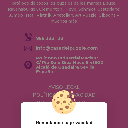
catálogo de todos los puzzles de las marcas Educa,
Ravensburger, Clementoni, Heye, Schmidt, Castorland,
Jumbo, Trefl, Piatnik, Anatolian, Art Puzzle, Gibsons y
muchos más.
955 333 133
info@casadelpuzzle.com
Polígono Industrial Recisur
C/ Pie Solo Diez Nave 5 41500
Alcalá de Guadaira Sevilla,
España
AVISO LEGAL
POLÍTICA DE PRIVACIDAD
POLÍTICA DE COOKIES
ENVÍOS Y DEVOLUCIONES
DEVOLUCIONES / DESISTIMIENTO
Respetamos tu privacidad