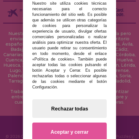
Nuestro site utiliza cookies técnicas
necesarias para el correcto
funcionamiento del sitio web. Es posible
que además se utilicen otras categorías
de cookies para personalizar la
experiencia de usuario, divulgar ofertas
Nuestra tienda de puzzles está ubicada en Sevilla pero
comerciales personalizadas o realizar
enviamos tus puzzles a cualquier ciudad del territorio
análisis para optimizar nuestra oferta. El
español: Álava, Albacete, Alicante, Almería, Asturias, Ávila,
usuario puede retirar su consentimiento
Badajoz, Baleares, Barcelona, Burgos, Cáceres, Cádiz,
en todo momento, desde el enlace
Canarias, Cantabria, Castellón, Ceuta, Ciudad Real, Córdoba,
«Política de cookies». También puede
Cuenca, Gerona, Granada, Guadalajara, Guipúzcoa, Huelva,
aceptar todas las cookies pulsando el
Huesca, Jaén, La Coruña, La Rioja, Las Palmas, Leon, Lérida,
Lugo, Madrid, Málaga, Melilla, Murcia, Navarra, Orense,
botón Aceptar y Cerrar. Es posible
Palencia, Pontevedra, Salamanca, Segovia, Sevilla, Soria,
rechazarlas todas o seleccionar algunas
Tarragona, Tenerife, Teruel, Toledo, Valencia, Valladolid,
de las cookies mediante el botón
Vizcaya, Zamora y Zaragoza.
Configuración.
Trabajamos con Stocks permanentes para garantizar
entregas rápidas en territorio peninsular, siempre y
cuando el pedido se realice antes de las 18 horas.
Rechazar todas
Aceptar y cerrar
© 2026 CasaDelPuzzle.com - Tienda Online para comprar Puzzles y