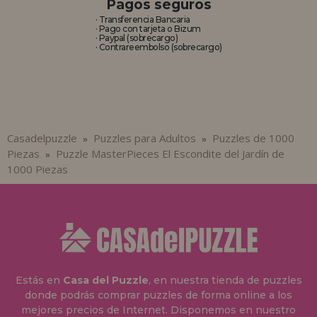
Pagos seguros
· Transferencia Bancaria
· Pago con tarjeta o Bizum
· Paypal (sobrecargo)
· Contrareembolso (sobrecargo)
Casadelpuzzle
Puzzles para Adultos
Puzzles de 1000
»
»
Piezas
Puzzle MasterPieces El Escondite del Jardín de
»
1000 Piezas
Estás en
Casa del Puzzle
, en nuestra tienda de puzzles
donde podrás comprar puzzles de forma online a los
mejores precios de Internet. Disponemos en nuestro